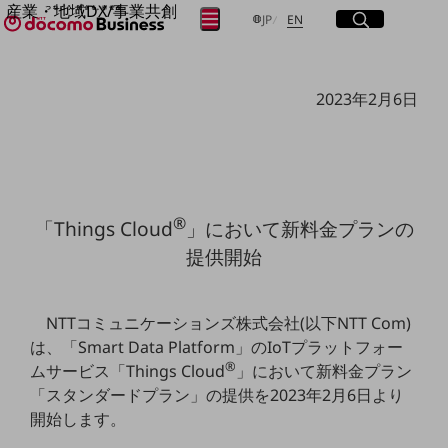
産業・地域DX/事業共創
サイト内検索
開く
日本語
English
メニュー
開く
JP
EN
OPEN HUB for Plural Futures
自律・分散・協調型社会の実現を目指し、
フリーワードを入力して探す
「社会可能性」を探究・実装する事業共創エコシステムです。
2023年2月6日
OPEN HUB for Plural Futuresとは
イベント/ウェビナー
検索する
記事コンテンツ
プレイヤー(カタリスト/パートナー企業)
事例
Smart World
フリーワードでNTTドコモビジネスの
®
取り組みを検索
「Things Cloud
」において新料金プランの
産業・地域DXプラットフォーマーとして
提供開始
企業と地域が持続成長する社会を目指します
Smart City
Smart Education
Smart Healthcare
NTTコミュニケーションズ株式会社(以下NTT Com)
Smart Industry
Smart Mobility
は、「Smart Data Platform」のIoTプラットフォー
Smart Worksite
®
ムサービス「Things Cloud
」において新料金プラン
生成AI(Generative AI)
「スタンダードプラン」の提供を2023年2月6日より
地域の取り組み
開始します。
地域社会を支える皆さまと地域課題の解決や