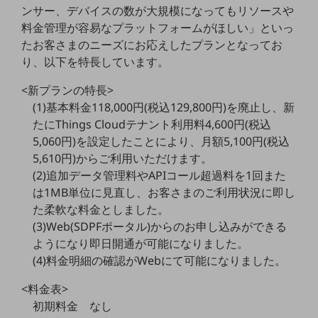
ンサー、デバイスの数が大規模になってもリソースや
5G
料金管理が容易なプラットフォームがほしい」といっ
IoT
たお客さまのニーズにお応えしたプランとなってお
り、以下を特長しています。
AI
データ利活用
<新プランの特長>
(1)基本料金118,000円(税込129,800円)を廃止し、新
運用管理
たにThings Cloudテナント利用料4,600円(税込
5,060円)を設定したことにより、月額5,100円(税込
業務支援・マーケティング
5,610円)からご利用いただけます。
災害対策・BCP
(2)追加データ管理料やAPIコール超過料を1回また
課題・ニーズで探す
は1MB単位に見直し、お客さまのご利用状況に即し
課題・ニーズで探すTOP
た柔軟な料金としました。
コミュニケーション・情報共有
(3)Web(SDPFポータル)からのお申し込みができる
ようになり即日開通が可能になりました。
マーケティング
(4)料金明細の確認がWebにて可能になりました。
業務効率化
<料金表>
災害対策
初期料金 なし