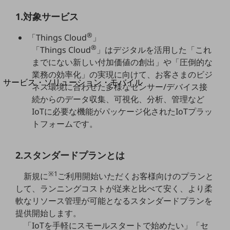
地域経済のさらなる活性化に取り組みます
自治体・地域社会との共創
1.対象サービス
LGPF(Local Government Platform)
®
「Things Cloud
」
®
「Things Cloud
」はデジタルを活用した「これ
別ウィンドウで開きます
までにない新しい付加価値の創出」や「圧倒的な
業務の効率化」の実現に向けて、お客さまのビジ
サービス・ソリューション・モバイル
ネス環境に合わせた多様なセンサー/デバイス接
サービス・ソリューションTOP
続からのデータ収集、可視化、分析、管理など
IoTに必要な機能がパッケージ化されたIoTプラッ
DXに関する課題を解決する
サービス・ソリューションをご紹介
トフォームです。
カテゴリーで探す
カテゴリーで探すTOP
2.スタンダードプランとは
ネットワーク・モバイル
※1
新規に
ご利用開始いただくお客様向けのプランと
クラウド・データセンター
して、ランニングコストが従来と比べて安く、より柔
電話・映像コミュニケーション
軟なリソース管理が可能となるスタンダードプランを
提供開始します。
セキュリティ
「IoTを手軽にスモールスタートで始めたい」「セ