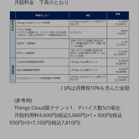
月額料金 下表のとおり
職場環境整備
地域共創・地方創生
セキュリティ対策
遠隔監視
顧客体験（CX）改善
自動化・省電化
人材不足解消
業種・業態で探す
業種・業態で探すTOP
( )内は消費税10%を含んだ金額
自治体
(参考例)
Things Cloud親テナント1、デバイス数5の場合、
一次産業
月額利用料4,600円(税込5,060円)×1＋500円(税込
医療・介護
550円)×5=7,100円(税込7,810円)
観光