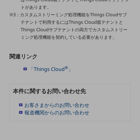
トがあります。
通信モジュール製品
※3：カスタムストリーミング処理機能をThings Cloudサブ
テナントで利用するにはThings Cloud親テナントと
衛星携帯電話
Things Cloudサブテナントの両方でカスタムストリー
IOT完了済みメーカーブランド製品
ミング処理機能を契約している必要があります。
料金
料金TOP
関連リンク
ドコモBiz データ無制限 ドコモ MAX ドコモ mini ドコモBiz かけ放題
®
「Things Cloud
」
ケータイプラン
5Gデータプラス
本件に関するお問い合わせ先
データプラス
お客さまからのお問い合わせ
IoT向け回線料金
報道機関からのお問い合わせ
home5Gプラン
モバイルサービス
端末の一元管理