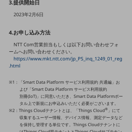
3.提供開始日
教育
2023年2月6日
モビリティ
製造・建設業
4.お申し込み方法
小売業
キーワードで探す
NTT Com営業担当もしくは以下お問い合わせフォ
モバイルTOP
ームへお問い合わせください。
https://www.mkt.ntt.com/jp_PS_inq_1249_01_reg
法人向けスマホ・携帯に関する、
おすすめの機種、料金やサービスをご紹介
.html
製品
製品TOP
※1：「Smart Data Platform サービス利用規約 共通編」お
ビジネス向けスマートフォン
よび「Smart Data Platform サービス利用規約
別冊(IoT)」に同意いただき、Smart Data Platformポー
タフネススマートフォン
タル上で新規にお申込みいただく必要がございます。
データ通信製品
®
※2：Things Cloudテナントとは、「Things Cloud
」にて
収集するユーザー情報、デバイス情報、測定データなど
ドコモケータイ
を保持し管理する単位です。Things Cloudテナントに
5G対応ホームルーター
はThings Cloud親テナントとThings Cloudサブテナン