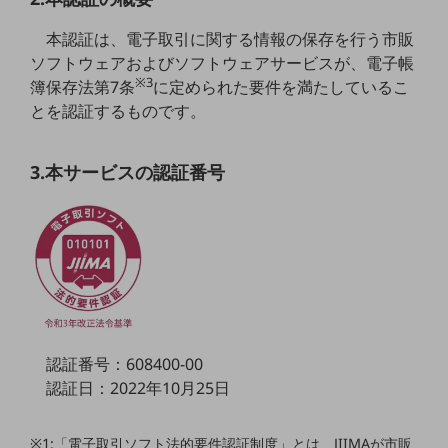
5G
本認証は、電子取引に関する情報の保存を行う市販
IoT
ソフトウェアおよびソフトウェアサービスが、電子帳
※3
簿保存法第7条
に定められた要件を満たしているこ
AI
とを認証するものです。
データ利活用
運用管理
3.本サービスの認証番号
業務支援・マーケティング
災害対策・BCP
課題・ニーズで探す
課題・ニーズで探すTOP
コミュニケーション・情報共有
マーケティング
認証番号：608400-00
認証日：2022年10月25日
業務効率化
災害対策
※1:「電子取引ソフト法的要件認証制度」とは、JIIMAが市販