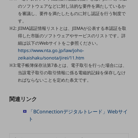
職場環境整備
のソフトウェアなどに対し法的な要件を満たしているか
を審議し、要件を満たしたものに対し認証を行う制度で
地域共創・地方創生
す。
セキュリティ対策
※2: JIIMA認証情報リストとは、JIIMAが公表する本認証を取
得した市販のソフトウェアやサービスのリストです。詳
遠隔監視
細は以下のWebサイトをご参照ください。
顧客体験（CX）改善
https://www.nta.go.jp/law/joho-
zeikaishaku/sonota/jirei/11.htm
自動化・省電化
※3:電子帳簿保存法第7条とは、電子取引を行った場合には、
当該電子取引の取引情報に係る電磁的記録を保存しなけ
人材不足解消
業種・業態で探す
ればならないことを定めた条文です。
業種・業態で探すTOP
自治体
関連リンク
一次産業
「BConnectionデジタルトレード」Webサイ
ト
医療・介護
観光