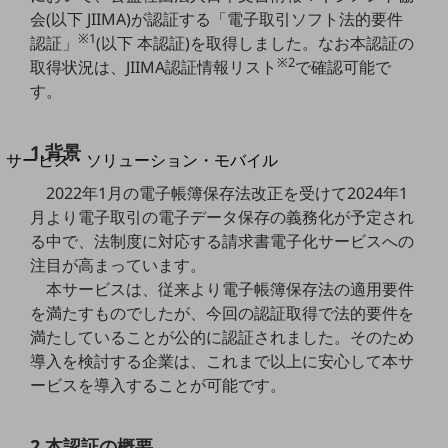
地域経済のさらなる活性化に取り組みます
会(以下 JIIMA)が認証する「電子取引ソフト法的要件
自治体・地域社会との共創
※1
認証」
(以下 本認証)を取得しました。なお本認証の
LGPF(Local Government Platform)
※2
取得状況は、JIIMA認証情報リスト
で確認可能で
す。
別ウィンドウで開きます
1.背景
サービス・ソリューション・モバイル
サービス・ソリューションTOP
2022年1月の電子帳簿保存法改正を受けて2024年1
月より電子取引の電子データ保存の義務化が予定され
DXに関する課題を解決する
サービス・ソリューションをご紹介
る中で、法制度に対応する請求書電子化サービスへの
カテゴリーで探す
注目が高まっています。
カテゴリーで探すTOP
本サービスは、従来より電子帳簿保存法の適用要件
を満たすものでしたが、今回の認証取得で法的要件を
ネットワーク・モバイル
満たしていることが公的に認証されました。そのため
クラウド・データセンター
導入を検討する企業は、これまで以上に安心して本サ
ービスを導入することが可能です。
電話・映像コミュニケーション
セキュリティ
2.本認証の概要