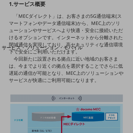
地域経済のさらなる活性化に取り組みます
1.サービス概要
自治体・地域社会との共創
LGPF(Local Government Platform)
「MECダイレクト」は、お客さまの5G通信端末(ス
マートフォンやデータ通信端末)から、MEC上のソリ
ューションやサービスへより快適・安全に接続いただ
別ウィンドウで開きます
けるオプションです。インターネットから分離された
閉域通信を実現しており、高セキュリティな通信環境
サービス・ソリューション・モバイル
下で安全にご利用いただけます。
サービス・ソリューションTOP
今回新たに設置される拠点に近い地域のお客さま
DXに関する課題を解決する
は、今までより近くの拠点を選択することでさらに低
サービス・ソリューションをご紹介
遅延の通信が可能となり、MEC上のソリューションや
カテゴリーで探す
サービスが快適にご利用可能になります。
カテゴリーで探すTOP
ネットワーク・モバイル
クラウド・データセンター
電話・映像コミュニケーション
セキュリティ