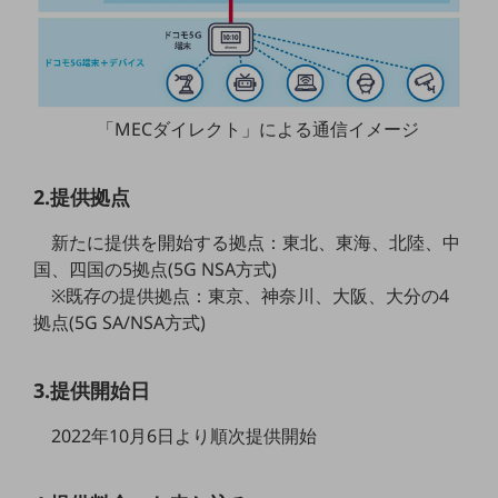
5G
IoT
AI
「MECダイレクト」による通信イメージ
データ利活用
運用管理
2.提供拠点
業務支援・マーケティング
新たに提供を開始する拠点：東北、東海、北陸、中
災害対策・BCP
国、四国の5拠点(5G NSA方式)
課題・ニーズで探す
※既存の提供拠点：東京、神奈川、大阪、大分の4
課題・ニーズで探すTOP
拠点(5G SA/NSA方式)
コミュニケーション・情報共有
3.提供開始日
マーケティング
業務効率化
2022年10月6日より順次提供開始
災害対策