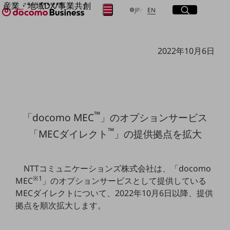
産業・地域DX/事業共創
サイト内検索
開く
日本語
English
メニュー
開く
JP
EN
OPEN HUB for Plural Futures
自律・分散・協調型社会の実現を目指し、
フリーワードを入力して探す
「社会可能性」を探究・実装する事業共創エコシステムです。
2022年10月6日
OPEN HUB for Plural Futuresとは
イベント/ウェビナー
検索する
記事コンテンツ
プレイヤー(カタリスト/パートナー企業)
事例
Smart World
フリーワードでNTTドコモビジネスの
™
取り組みを検索
「docomo MEC
」のオプションサービス
産業・地域DXプラットフォーマーとして
™
企業と地域が持続成長する社会を目指します
「MECダイレクト
」の提供拠点を拡大
Smart City
Smart Education
Smart Healthcare
NTTコミュニケーションズ株式会社は、「docomo
Smart Industry
Smart Mobility
※1
MEC
」のオプションサービスとして提供している
Smart Worksite
MECダイレクトについて、2022年10月6日以降、提供
生成AI(Generative AI)
拠点を順次拡大します。
地域の取り組み
地域社会を支える皆さまと地域課題の解決や