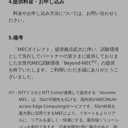
4.提供料金・お申し込み
職場環境整備
料金やお申し込み方法については、お問い合わせく
地域共創・地方創生
ださい。
セキュリティ対策
遠隔監視
5.備考
顧客体験（CX）改善
「MECダイレクト」提供拠点拡大に伴い、試験環境
として先行してパートナーの皆さまに提供しておりま
自動化・省電化
※2
した次世代MEC試験環境「Beyond-MEC
」の提供
人材不足解消
を終了いたします。ご利用いただき誠にありがとうご
業種・業態で探す
ざいました。
業種・業態で探すTOP
自治体
※1：NTTドコモとNTT Comが連携して提供する「docomo
MEC」は、5Gの可能性を広げる、国内初のMEC(Multi-
一次産業
access Edge Computing)サービスです。5Gの特長を
医療・介護
最大限に活用できるMECにより、リモートをよりリア
ルに、リアルを楽しく・快適にする、最先端ソリューシ
観光
ョンを創出できます。日本全国9か所に拠点があり、地