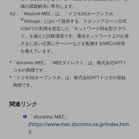
教育
域の課題解決に寄与します。
※2：「Beyond-MEC」は、「ドコモ5Gオープンラボ
モビリティ
®
Yotsuya」において提供する、スタンドアローン方式
製造・建設業
の5Gでの利用を想定した「ネットワーク特化型クラウ
ド」を備えた試験環境です。通信ネットワーク上のお客
小売業
さまに近い位置にサーバーなどを配備するMECの特長
キーワードで探す
を備えています。
モバイルTOP
法人向けスマホ・携帯に関する、
*「docomo MEC」「MECダイレクト」は、株式会社NTTド
おすすめの機種、料金やサービスをご紹介
コモの商標です。
製品
*「ドコモ5Gオープンラボ」は、株式会社NTTドコモの登録
製品TOP
商標です。
ビジネス向けスマートフォン
関連リンク
タフネススマートフォン
データ通信製品
「docomo MEC」
(https://www.mec.docomo.ne.jp/index.htm
ドコモケータイ
l
)
5G対応ホームルーター