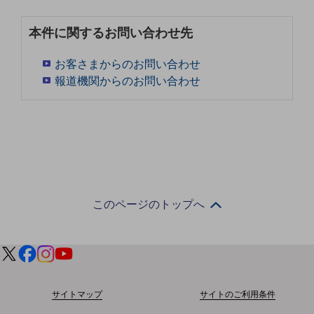
通信モジュール製品
本件に関するお問い合わせ先
衛星携帯電話
お客さまからのお問い合わせ
IOT完了済みメーカーブランド製品
報道機関からのお問い合わせ
料金
料金TOP
ドコモBiz データ無制限 ドコモ MAX ドコモ mini ドコモBiz かけ放題
ケータイプラン
5Gデータプラス
このページのトップへ
データプラス
IoT向け回線料金
home5Gプラン
モバイルサービス
端末の一元管理
サイトマップ
サイトのご利用条件