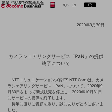
産業・地域DX/事業共創
サイト内検索
開く
日本語
English
メニュー
開く
JP
EN
OPEN HUB for Plural Futures
自律・分散・協調型社会の実現を目指し、
フリーワードを入力して探す
「社会可能性」を探究・実装する事業共創エコシステムです。
2020年9月30日
OPEN HUB for Plural Futuresとは
イベント/ウェビナー
検索する
記事コンテンツ
プレイヤー(カタリスト/パートナー企業)
事例
Smart World
フリーワードでNTTドコモビジネスの
カメラシェアリングサービス「PaN」の提供
取り組みを検索
産業・地域DXプラットフォーマーとして
終了について
企業と地域が持続成長する社会を目指します
Smart City
Smart Education
Smart Healthcare
NTTコミュニケーションズ(以下 NTT Com)は、カメ
Smart Industry
ラシェアリングサービス「PaN」について、2020年9
Smart Mobility
Smart Worksite
月30日をもって新規販売を停止し、2020年10月31日
生成AI(Generative AI)
にサービスの提供を終了します。
地域の取り組み
長年に渡りご愛顧を賜り、誠にありがとうございま
地域社会を支える皆さまと地域課題の解決や
した。