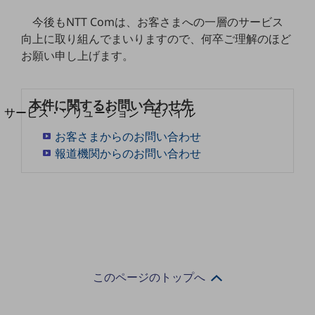
地域経済のさらなる活性化に取り組みます
自治体・地域社会との共創
今後もNTT Comは、お客さまへの一層のサービス
LGPF(Local Government Platform)
向上に取り組んでまいりますので、何卒ご理解のほど
お願い申し上げます。
別ウィンドウで開きます
本件に関するお問い合わせ先
サービス・ソリューション・モバイル
サービス・ソリューションTOP
お客さまからのお問い合わせ
報道機関からのお問い合わせ
DXに関する課題を解決する
サービス・ソリューションをご紹介
カテゴリーで探す
カテゴリーで探すTOP
ネットワーク・モバイル
クラウド・データセンター
電話・映像コミュニケーション
このページのトップへ
セキュリティ