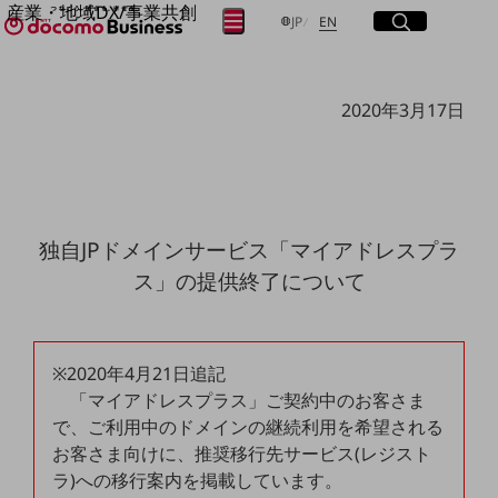
産業・地域DX/事業共創
サイト内検索
開く
日本語
English
メニュー
開く
JP
EN
OPEN HUB for Plural Futures
自律・分散・協調型社会の実現を目指し、
フリーワードを入力して探す
「社会可能性」を探究・実装する事業共創エコシステムです。
2020年3月17日
OPEN HUB for Plural Futuresとは
イベント/ウェビナー
検索する
記事コンテンツ
プレイヤー(カタリスト/パートナー企業)
事例
Smart World
フリーワードでNTTドコモビジネスの
独自JPドメインサービス「マイアドレスプラ
取り組みを検索
産業・地域DXプラットフォーマーとして
ス」の提供終了について
企業と地域が持続成長する社会を目指します
Smart City
Smart Education
Smart Healthcare
Smart Industry
※2020年4月21日追記
Smart Mobility
「マイアドレスプラス」ご契約中のお客さま
Smart Worksite
生成AI(Generative AI)
で、ご利用中のドメインの継続利用を希望される
地域の取り組み
お客さま向けに、推奨移行先サービス(レジスト
ラ)への移行案内を掲載しています。
地域社会を支える皆さまと地域課題の解決や