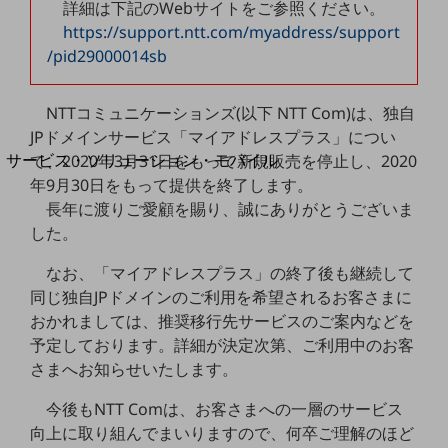
詳細は下記のWebサイトをご参照ください。
地域経済のさらなる活性化に取り組みます
自治体・地域社会との共創
https://support.ntt.com/myaddress/support
LGPF(Local Government Platform)
/pid29000014sb
別ウィンドウで開きます
NTTコミュニケーションズ(以下 NTT Com)は、独自
JPドメインサービス「マイアドレスプラス」につい
サービス・ソリューション・モバイル
て、2020年3月31日をもって新規販売を停止し、2020
サービス・ソリューションTOP
年9月30日をもって提供を終了します。
長年に渡りご愛顧を賜り、誠にありがとうございま
DXに関する課題を解決する
した。
サービス・ソリューションをご紹介
カテゴリーで探す
なお、「マイアドレスプラス」の終了後も継続して
カテゴリーで探すTOP
同じ独自JPドメインのご利用を希望されるお客さまに
ネットワーク・モバイル
おかれましては、推奨移行先サービスのご案内などを
予定しております。詳細が決定次第、ご利用中のお客
クラウド・データセンター
さまへお知らせいたします。
電話・映像コミュニケーション
今後もNTT Comは、お客さまへの一層のサービス
セキュリティ
向上に取り組んでまいりますので、何卒ご理解のほど