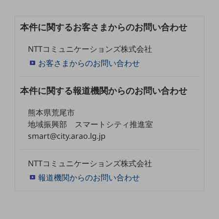
通信モジュール製品
本件に関するお客さまからのお問い合わせ
衛星携帯電話
NTTコミュニケーションズ株式会社
IOT完了済みメーカーブランド製品
お客さまからのお問い合わせ
料金
料金TOP
本件に関する報道機関からのお問い合わせ
ドコモBiz データ無制限 ドコモ MAX ドコモ mini ドコモBiz かけ放題
ケータイプラン
熊本県荒尾市
地域振興部 スマートシティ推進室
5Gデータプラス
smart@city.arao.lg.jp
データプラス
NTTコミュニケーションズ株式会社
IoT向け回線料金
報道機関からのお問い合わせ
home5Gプラン
モバイルサービス
端末の一元管理