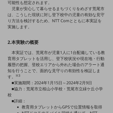
可能性も想定されます。
5G
児童が安心して暮らせるまちづくりをめざす荒尾市
IoT
は、こうした現状に対し登下校中の児童の有効な見守
り方法を検討するため、NTT Comとともに本実証を
AI
実施します。
データ利活用
運用管理
2.本実験の概要
業務支援・マーケティング
本実証では、荒尾市が児童1人に1台配備している教
育用タブレットを活用し、登下校状況や現在地・行動
災害対策・BCP
履歴の把握、登校エリアから外れた場合のアラート通
課題・ニーズで探す
課題・ニーズで探すTOP
知を行うことで、面的な見守りの有効性を検証しま
※3
す。
コミュニケーション・情報共有
■実施期間：2024年1月15日～2024年2月9日
■協力：荒尾市立桜山小学校・荒尾市立緑ケ丘小学
マーケティング
校
業務効率化
■詳細：
教育用タブレットからGPSで位置情報を取得
災害対策
NTTドコモのモバイル回線を通じて、NTT