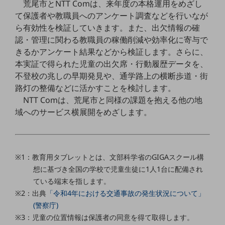
荒尾市とNTT Comは、来年度の本格運用をめざし
教育
て保護者や教職員へのアンケート調査などを行いなが
モビリティ
ら有効性を検証していきます。また、出欠情報の確
認・管理に関わる教職員の稼働削減や効率化に寄与で
製造・建設業
きるかアンケート結果などから検証します。さらに、
小売業
本実証で得られた児童の出欠席・行動履歴データを、
キーワードで探す
不登校の兆しの早期発見や、通学路上の横断歩道・街
モバイルTOP
路灯の整備などに活かすことを検討します。
NTT Comは、荒尾市と同様の課題を抱える他の地
法人向けスマホ・携帯に関する、
おすすめの機種、料金やサービスをご紹介
域へのサービス横展開をめざします。
製品
製品TOP
ビジネス向けスマートフォン
※1：教育用タブレットとは、文部科学省のGIGAスクール構
タフネススマートフォン
想に基づき全国の学校で児童生徒に1人1台に配備され
ている端末を指します。
データ通信製品
※2：出典
「令和4年における交通事故の発生状況について」
ドコモケータイ
(警察庁)
※3：児童の位置情報は保護者の同意を得て取得します。
5G対応ホームルーター