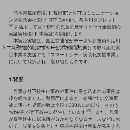
地域経済のさらなる活性化に取り組みます
自治体・地域社会との共創
熊本県荒尾市(以下 荒尾市)とNTTコミュニケーショ
LGPF(Local Government Platform)
ンズ株式会社(以下 NTT Com)は、教育用タブレット
※1
を活用して登下校中の児童の見守りを行う全国初の
別ウィンドウで開きます
実証実験(以下 本実証)を開始します。
本実証実験は、国土交通省がデータや新技術を活用
サービス・ソリューション・モバイル
した先進的な都市サービスの実装に向けて取り組む実
サービス・ソリューションTOP
証事業を支援する「スマートシティ実装化支援事業」
において採択され、取り組むものです。
DXに関する課題を解決する
サービス・ソリューションをご紹介
カテゴリーで探す
1.背景
カテゴリーで探すTOP
児童が登下校中に事故や事件に巻き込まれる事例は
ネットワーク・モバイル
後を絶ちません。警察庁によると、令和4年に交通事
クラウド・データセンター
故に遭った児童の数は全国で330名にのぼり、そのう
※2
ち約4割が登下校中に発生しています
。また、児童
電話・映像コミュニケーション
が帰宅途中に居場所が分からなくなるケースなどにお
セキュリティ
いて、児童を対象とした犯罪や声掛け事案が発生する