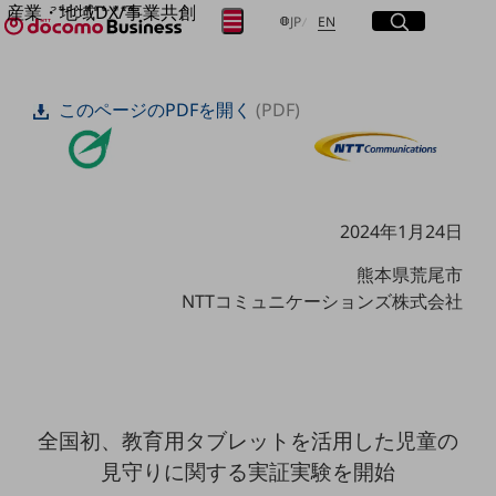
産業・地域DX/事業共創
サイト内検索
開く
日本語
English
メニュー
開く
JP
EN
OPEN HUB for Plural Futures
自律・分散・協調型社会の実現を目指し、
フリーワードを入力して探す
「社会可能性」を探究・実装する事業共創エコシステムです。
このページのPDFを開く
(PDF)
OPEN HUB for Plural Futuresとは
イベント/ウェビナー
検索する
記事コンテンツ
プレイヤー(カタリスト/パートナー企業)
事例
Smart World
2024年1月24日
フリーワードでNTTドコモビジネスの
取り組みを検索
産業・地域DXプラットフォーマーとして
熊本県荒尾市
企業と地域が持続成長する社会を目指します
NTTコミュニケーションズ株式会社
Smart City
Smart Education
Smart Healthcare
Smart Industry
Smart Mobility
Smart Worksite
生成AI(Generative AI)
全国初、教育用タブレットを活用した児童の
地域の取り組み
見守りに関する実証実験を開始
地域社会を支える皆さまと地域課題の解決や