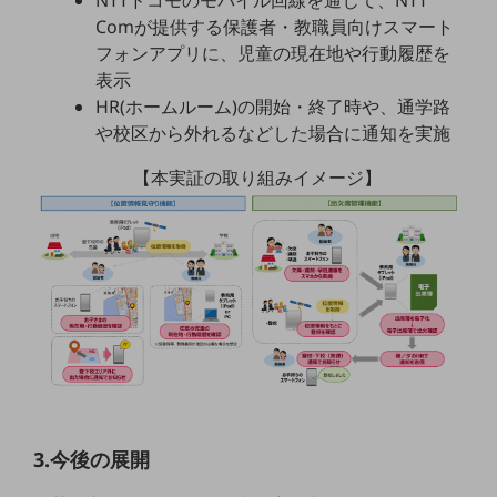
職場環境整備
Comが提供する保護者・教職員向けスマート
フォンアプリに、児童の現在地や行動履歴を
地域共創・地方創生
表示
セキュリティ対策
HR(ホームルーム)の開始・終了時や、通学路
や校区から外れるなどした場合に通知を実施
遠隔監視
【本実証の取り組みイメージ】
顧客体験（CX）改善
自動化・省電化
人材不足解消
業種・業態で探す
業種・業態で探すTOP
自治体
一次産業
医療・介護
3.今後の展開
観光