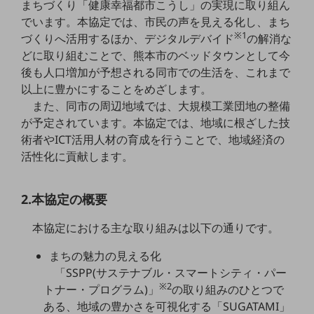
まちづくり「健康幸福都市こうし」の実現に取り組ん
5G
でいます。本協定では、市民の声を見える化し、まち
※1
IoT
づくりへ活用するほか、デジタルデバイド
の解消な
どに取り組むことで、熊本市のベッドタウンとして今
AI
後も人口増加が予想される同市での生活を、これまで
データ利活用
以上に豊かにすることをめざします。
また、同市の周辺地域では、大規模工業団地の整備
運用管理
が予定されています。本協定では、地域に根ざした技
術者やICT活用人材の育成を行うことで、地域経済の
業務支援・マーケティング
活性化に貢献します。
災害対策・BCP
課題・ニーズで探す
課題・ニーズで探すTOP
2.本協定の概要
コミュニケーション・情報共有
本協定における主な取り組みは以下の通りです。
マーケティング
まちの魅力の見える化
「SSPP(サステナブル・スマートシティ・パー
業務効率化
※2
トナー・プログラム)」
の取り組みのひとつで
災害対策
ある、地域の豊かさを可視化する「SUGATAMI」