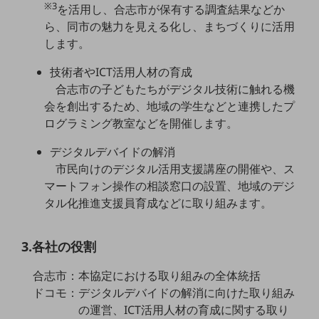
※3
を活用し、合志市が保有する調査結果などか
職場環境整備
ら、同市の魅力を見える化し、まちづくりに活用
地域共創・地方創生
します。
セキュリティ対策
技術者やICT活用人材の育成
合志市の子どもたちがデジタル技術に触れる機
遠隔監視
会を創出するため、地域の学生などと連携したプ
顧客体験（CX）改善
ログラミング教室などを開催します。
自動化・省電化
デジタルデバイドの解消
市民向けのデジタル活用支援講座の開催や、ス
人材不足解消
業種・業態で探す
マートフォン操作の相談窓口の設置、地域のデジ
業種・業態で探すTOP
タル化推進支援員育成などに取り組みます。
自治体
3.各社の役割
一次産業
合志市：本協定における取り組みの全体統括
医療・介護
ドコモ：デジタルデバイドの解消に向けた取り組み
観光
の運営、ICT活用人材の育成に関する取り