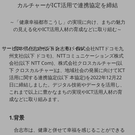
地域経済のさらなる活性化に取り組みます
カルチャーがICT活用で連携協定を締結
自治体・地域社会との共創
LGPF(Local Government Platform)
～「健康幸福都市こうし」の実現に向け、まちの魅力
の見える化やICT活用人材の育成などに取り組む～
別ウィンドウで開きます
サービス・ソリューション・モバイル
熊本県合志市(以下 合志市)、株式会社NTTドコモ九
サービス・ソリューションTOP
州支社(以下 ドコモ)、NTTコミュニケーションズ株式
会社(以下 NTT Com)、株式会社クロスカルチャー(以
DXに関する課題を解決する
下 クロスカルチャー)は、地域社会の発展に向けてICT
サービス・ソリューションをご紹介
活用に関する連携協定(以下 本協定)を2022年12月22
カテゴリーで探す
カテゴリーで探すTOP
日に締結しました。デジタル技術やデータを活用し、
これまで以上に豊かなまちの実現やICT活用人材の育
ネットワーク・モバイル
成などに取り組みます。
クラウド・データセンター
1.背景
電話・映像コミュニケーション
セキュリティ
合志市は、健康と併せて幸福を感じることができる