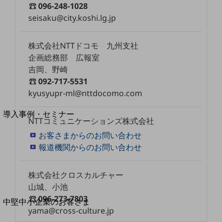
セキュリティ
096-248-1028
seisaku@city.koshi.lg.jp
運用保守・故障紛失サポート
回線・ネットワーク
株式会社NTTドコモ 九州支社
お手続き
企画総務部 広報室
吉岡、野崎
092-717-5531
kyusyupr-ml@nttdocomo.com
別ウィンドウで開きます
サービスをご利用中のお客さま
導入事例・セミナー
NTTコミュニケーションズ株式会社
導入事例TOP
お客さまからのお問い合わせ
最新の導入事例や注目の導入事例をご紹介します
報道機関からのお問い合わせ
セミナー
開催・出展する各種セミナー、イベント情報をご紹介します
株式会社クロスカルチャー
山城、小池
096-273-7803
別ウィンドウで開きます
中堅中小企業のお客さま
yama@cross-culture.jp
NTTドコモビジネスウォッチ