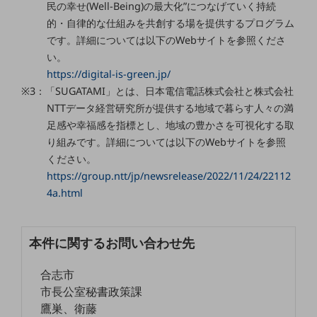
民の幸せ(Well-Being)の最大化”につなげていく持続
的・自律的な仕組みを共創する場を提供するプログラム
通信モジュール製品
です。詳細については以下のWebサイトを参照くださ
衛星携帯電話
い。
https://digital-is-green.jp/
IOT完了済みメーカーブランド製品
料金
※3：「SUGATAMI」とは、日本電信電話株式会社と株式会社
料金TOP
NTTデータ経営研究所が提供する地域で暮らす人々の満
足感や幸福感を指標とし、地域の豊かさを可視化する取
ドコモBiz データ無制限 ドコモ MAX ドコモ mini ドコモBiz かけ放題
り組みです。詳細については以下のWebサイトを参照
ケータイプラン
ください。
https://group.ntt/jp/newsrelease/2022/11/24/22112
5Gデータプラス
4a.html
データプラス
IoT向け回線料金
本件に関するお問い合わせ先
home5Gプラン
合志市
モバイルサービス
市長公室秘書政策課
端末の一元管理
鷹巣、衛藤