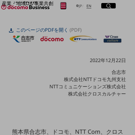
産業・地域DX/事業共創
サイト内検索
開く
日本語
English
メニュー
開く
JP
EN
OPEN HUB for Plural Futures
自律・分散・協調型社会の実現を目指し、
フリーワードを入力して探す
「社会可能性」を探究・実装する事業共創エコシステムです。
このページのPDFを開く
(PDF)
OPEN HUB for Plural Futuresとは
イベント/ウェビナー
検索する
記事コンテンツ
プレイヤー(カタリスト/パートナー企業)
事例
2022年12月22日
Smart World
フリーワードでNTTドコモビジネスの
取り組みを検索
産業・地域DXプラットフォーマーとして
合志市
企業と地域が持続成長する社会を目指します
株式会社NTTドコモ九州支社
Smart City
NTTコミュニケーションズ株式会社
Smart Education
Smart Healthcare
株式会社クロスカルチャー
Smart Industry
Smart Mobility
Smart Worksite
生成AI(Generative AI)
地域の取り組み
熊本県合志市、ドコモ、NTT Com、クロス
地域社会を支える皆さまと地域課題の解決や