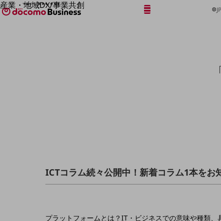
産業・地域DX/事業共創
メニュー
開く
J
OPEN HUB for Plural Futures
自律・分散・協調型社会の実現を目指し、
「社会可能性」を探究・実装する事業共創エコシステムです。
フリーワードを入力して探す
OPEN HUB for Plural Futuresとは
イベント/ウェビナー
記事コンテンツ
プレイヤー(カタリスト/パートナー企業)
事例
Smart World
フリーワードでNTTドコモビジネスの
取り組みを検索
産業・地域DXプラットフォーマーとして
企業と地域が持続成長する社会を目指します
Smart City
Smart Education
Smart Healthcare
Smart Industry
Smart Mobility
ICTコラム続々公開中！新着コラム1本をお
Smart Worksite
生成AI(Generative AI)
地域の取り組み
地域社会を支える皆さまと地域課題の解決や
プラットフォームとは？IT・ビジネスでの意味や種類、