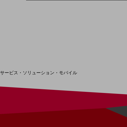
地域経済のさらなる活性化に取り組みます
自治体・地域社会との共創
LGPF(Local Government Platform)
別ウィンドウで開きます
サービス・ソリューション・モバイル
サービス・ソリューションTOP
DXに関する課題を解決する
サービス・ソリューションをご紹介
カテゴリーで探す
カテゴリーで探すTOP
ネットワーク・モバイル
クラウド・データセンター