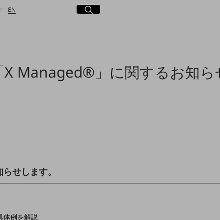
日本語
English
サイト内検索
開く
P
EN
「X Managed®」に関するお知ら
検索する
知らせします。
具体例を解説