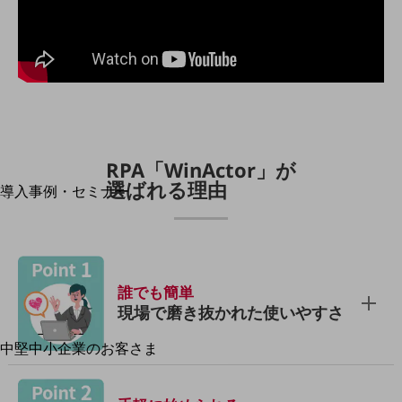
運用保守・故障紛失サポート
回線・ネットワーク
お手続き
RPA「WinActor」が
別ウィンドウで開きます
サービスをご利用中のお客さま
選ばれる理由
導入事例・セミナー
導入事例TOP
最新の導入事例や注目の導入事例をご紹介します
セミナー
誰でも簡単
開催・出展する各種セミナー、イベント情報をご紹介します
現場で磨き抜かれた使いやすさ
中堅中小企業のお客さま
別ウィンドウで開きます
NTTドコモビジネスウォッチ
ビジネスお役立ち情報