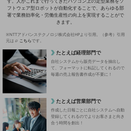
す。
人がこれまで行ってきたパソコン上の定型業務をソ
5G
フトウェア型ロボットが自動化することで、
あらゆる部
IoT
署で業務効率化・労働生産性の向上を実現することがで
きます。
AI
※NTTアドバンステクノロジ株式会社HPより引用。（参考）引用
データ利活用
元は
こちら
です。
運用管理
たとえば経理部門で
業務支援・マーケティング
自社システムから販売データを抽出し
災害対策・BCP
て、フォーマットに転記してくれるので
課題・ニーズで探す
毎週の売上報告書作成が不要に！
課題・ニーズで探すTOP
コミュニケーション・情報共有
マーケティング
たとえば営業部門で
作成した日報ごとに自社システムへ自動
業務効率化
登録してくれるのでよりお客さまと向き
災害対策
合う時間を創出！