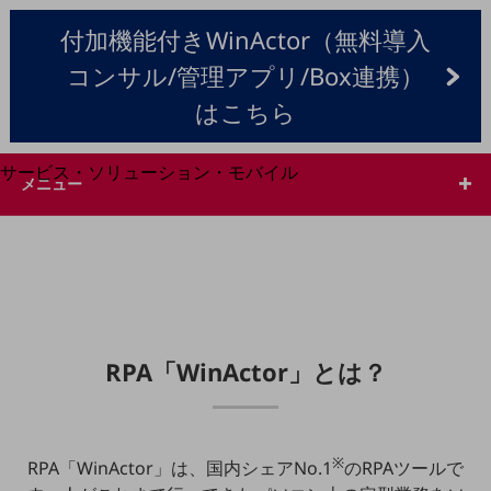
地域経済のさらなる活性化に取り組みます
自治体・地域社会との共創
付加機能付きWinActor（無料導入
LGPF(Local Government Platform)
コンサル/管理アプリ/Box連携）
はこちら
別ウィンドウで開きます
サービス・ソリューション・モバイル
メニュー
サービス・ソリューションTOP
DXに関する課題を解決する
サービス・ソリューションをご紹介
カテゴリーで探す
カテゴリーで探すTOP
ネットワーク・モバイル
RPA「WinActor」
とは？
クラウド・データセンター
電話・映像コミュニケーション
セキュリティ
※
RPA「WinActor」は、国内シェアNo.1
のRPAツールで