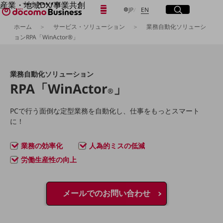
産業・地域DX/事業共創
日本語
English
メニュー
開く
サイト内検索
開く
JP
EN
OPEN HUB for Plural Futures
ホーム
サービス・ソリューション
業務自動化ソリューシ
自律・分散・協調型社会の実現を目指し、
ョンRPA「WinActor®」
「社会可能性」を探究・実装する事業共創エコシステムです。
フリーワードを入力して探す
OPEN HUB for Plural Futuresとは
イベント/ウェビナー
記事コンテンツ
検索する
業務自動化ソリューション
プレイヤー(カタリスト/パートナー企業)
RPA「WinActor
」
事例
®
Smart World
フリーワードでNTTドコモビジネスの
PCで行う面倒な定型業務を自動化し、
仕事をもっとスマート
取り組みを検索
産業・地域DXプラットフォーマーとして
に！
企業と地域が持続成長する社会を目指します
Smart City
Smart Education
業務の効率化
人為的ミスの低減
Smart Healthcare
労働生産性の向上
Smart Industry
Smart Mobility
Smart Worksite
生成AI(Generative AI)
メールでのお問い合わせ
地域の取り組み
地域社会を支える皆さまと地域課題の解決や