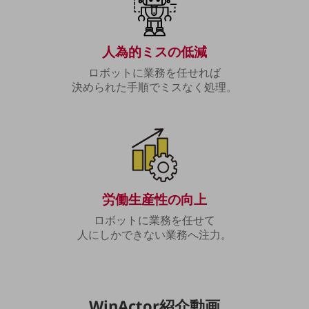
教育
モビリティ
人為的ミスの低減
製造・建設業
ロボットに業務を任せれば
小売業
決められた手順でミスなく処理。
キーワードで探す
モバイルTOP
法人向けスマホ・携帯に関する、
おすすめの機種、料金やサービスをご紹介
製品
製品TOP
労働生産性の向上
ビジネス向けスマートフォン
ロボットに業務を任せて
タフネススマートフォン
人にしかできない業務へ注力。
データ通信製品
ドコモケータイ
5G対応ホームルーター
WinActor紹介動画