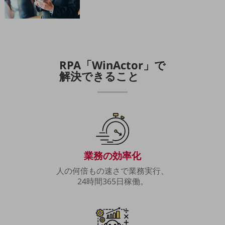
職場環境整備
地域共創・地方創生
セキュリティ対策
遠隔監視
RPA「WinActor」で
解決できること
顧客体験（CX）改善
自動化・省電化
人材不足解消
業種・業態で探す
業種・業態で探すTOP
自治体
業務の効率化
人の何倍もの速さで業務実行、
一次産業
24時間365日稼働。
医療・介護
観光