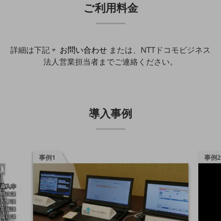
ご利用料金
その他のお悩みはこちら
業界から見つける
業界から見つけるTOP
詳細は下記
お問い合わせ
または、NTTドコモビジネス
製造業
法人営業担当者までご連絡ください。
小売・卸売業
運輸業
建設業
導入事例
地域産業
その他の業界はこちら
ゲーム感覚で見つける
事例1
事例2
ビジネスお悩み診断
NTTドコモビジネス
オンラインショップ
モバイル・ICTサービスをオンラインで
相談・申し込みができるバーチャルショップ
法人向けモバイルトップ