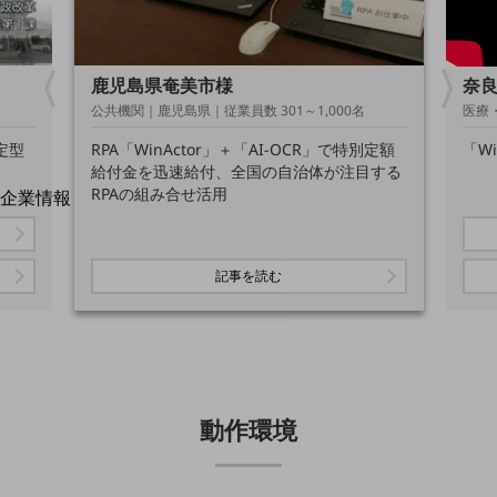
はじめての方へ
サービス・商品を探す
新規会員登録/ログインはこちら
100回線以上のお問い合わせ・お見積りはこちら
鹿児島県奄美市様
奈
公共機関｜鹿児島県｜従業員数 301～1,000名
医療・
り定型
RPA「WinActor」＋「AI-OCR」で特別定額
「W
給付金を迅速給付、全国の自治体が注目する
RPAの組み合せ活用
企業情報
別ウィンドウで開きます
企業情報TOP
会社案内
会社案内TOP
記事を読む
組織
沿革
社長からのご挨拶
動作環境
事業拠点
グループ会社