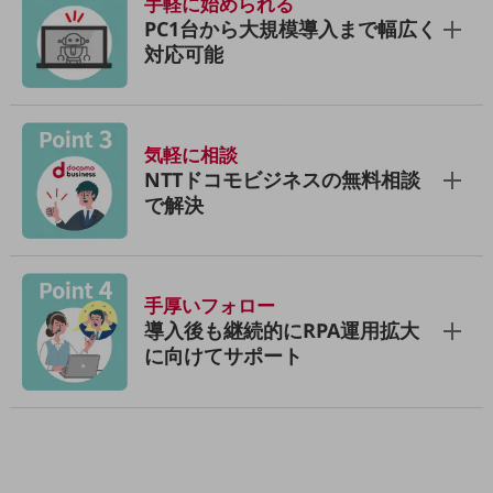
手軽に始められる
旬な話題やお役立ち資料などDXの課題を
PC1台から大規模導入まで幅広く
解決するヒントをお届けする記事サイト
対応可能
新着記事
お役立ち資料ダウンロード
トレンド記事特集
IT用語集
中堅中小企業向け
気軽に相談
サービス・ソリューション
NTTドコモビジネスの無料相談
で解決
課題やニーズに合ったサービスをご紹介し、
中堅中小企業のビジネスをサポート！
お悩みから見つける
お悩みから見つけるTOP
手厚いフォロー
ネットワーク
導入後も継続的にRPA運用拡大
に向けてサポート
モバイル・音声
バックオフィス
リモート・ハイブリッドワーク
セキュリティ