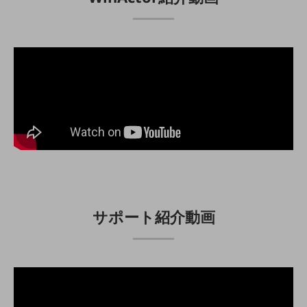
通信モジュール製品
衛星携帯電話
IOT完了済みメーカーブランド製品
料金
料金TOP
ドコモBiz データ無制限 ドコモ MAX ドコモ mini ドコモBiz かけ放題
ケータイプラン
5Gデータプラス
データプラス
サポート紹介動画
IoT向け回線料金
home5Gプラン
モバイルサービス
端末の一元管理
セキュリティ