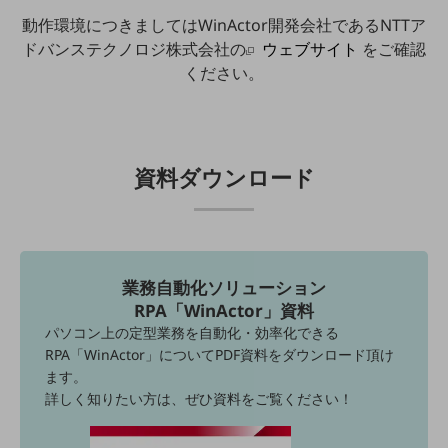
会社案内パンフレット
動作環境につきましてはWinActor開発会社であるNTTア
ニュースルーム
ドバンステクノロジ株式会社の
ウェブサイト
をご確認
ニュースルームTOP
ください。
ニュースリリース
地域からの発表
重要なお知らせ
資料ダウンロード
お知らせ
社外からの評価実績
サステナビリティ
サステナビリティTOP
業務自動化ソリューション
RPA「WinActor」資料
NTTドコモビジネスグループのサステナビリティ
パソコン上の定型業務を自動化・効率化できる
サステナビリティ基本方針
RPA「WinActor」についてPDF資料をダウンロード頂け
ます。
サステナビリティレポート
詳しく知りたい方は、ぜひ資料をご覧ください！
ダイバーシティ
経営情報