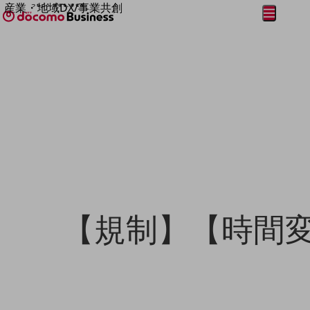
産業・地域DX/事業共創
メニュー
開く
OPEN HUB for Plural Futures
自律・分散・協調型社会の実現を目指し、
フリーワードを入力して探す
「社会可能性」を探究・実装する事業共創エコシステムです。
OPEN HUB for Plural Futuresとは
イベント/ウェビナー
記事コンテンツ
プレイヤー(カタリスト/パートナー企業)
事例
Smart World
フリーワードでNTTドコモビジネスの
取り組みを検索
産業・地域DXプラットフォーマーとして
企業と地域が持続成長する社会を目指します
Smart City
Smart Education
Smart Healthcare
【規制】【時間
Smart Industry
Smart Mobility
Smart Worksite
生成AI(Generative AI)
地域の取り組み
地域社会を支える皆さまと地域課題の解決や