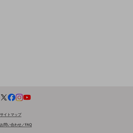
クラウド・データセンター
電話・映像コミュニケーション
セキュリティ
5G
IoT
AI
データ利活用
運用管理
業務支援・マーケティング
災害対策・BCP
課題・ニーズで探す
課題・ニーズで探すTOP
サイトマップ
コミュニケーション・情報共有
お問い合わせ／FAQ