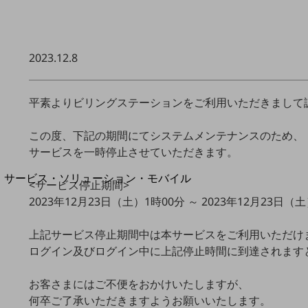
地域経済のさらなる活性化に取り組みます
自治体・地域社会との共創
LGPF(Local Government Platform)
2023.12.8
平素よりビリングステーションをご利用いただきまして
別ウィンドウで開きます
この度、下記の期間にてシステムメンテナンスのため、
サービスを一時停止させていただきます。
サービス・ソリューション・モバイル
<サービス停止期間>
サービス・ソリューションTOP
2023年12月23日（土）1時00分 ～ 2023年12月23日（
DXに関する課題を解決する
サービス・ソリューションをご紹介
上記サービス停止期間中は本サービスをご利用いただけ
カテゴリーで探す
ログイン及びログイン中に上記停止時間に到達されます
カテゴリーで探すTOP
お客さまにはご不便をおかけいたしますが、
ネットワーク・モバイル
何卒ご了承いただきますようお願いいたします。