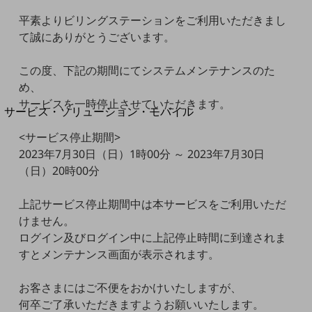
地域経済のさらなる活性化に取り組みます
自治体・地域社会との共創
平素よりビリングステーションをご利用いただきまし
LGPF(Local Government Platform)
て誠にありがとうございます。
この度、下記の期間にてシステムメンテナンスのた
別ウィンドウで開きます
め、
サービスを一時停止させていただきます。
サービス・ソリューション・モバイル
サービス・ソリューションTOP
<サービス停止期間>
DXに関する課題を解決する
2023年7月30日（日）1時00分 ～ 2023年7月30日
サービス・ソリューションをご紹介
（日）20時00分
カテゴリーで探す
カテゴリーで探すTOP
上記サービス停止期間中は本サービスをご利用いただ
ネットワーク・モバイル
けません。
ログイン及びログイン中に上記停止時間に到達されま
クラウド・データセンター
すとメンテナンス画面が表示されます。
電話・映像コミュニケーション
お客さまにはご不便をおかけいたしますが、
セキュリティ
何卒ご了承いただきますようお願いいたします。