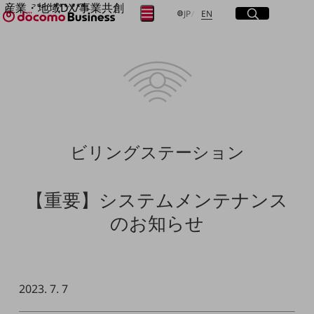
産業・地域DX/事業共創
サイト内検索
開く
日本語
English
メニュー
開く
JP
EN
OPEN HUB for Plural Futures
自律・分散・協調型社会の実現を目指し、
フリーワードを入力して探す
「社会可能性」を探究・実装する事業共創エコシステムです。
OPEN HUB for Plural Futuresとは
イベント/ウェビナー
検索する
記事コンテンツ
プレイヤー(カタリスト/パートナー企業)
事例
Smart World
フリーワードでNTTドコモビジネスの
ビリングステーション
取り組みを検索
産業・地域DXプラットフォーマーとして
企業と地域が持続成長する社会を目指します
Smart City
【重要】システムメンテナンス
Smart Education
Smart Healthcare
のお知らせ
Smart Industry
Smart Mobility
Smart Worksite
生成AI(Generative AI)
地域の取り組み
2023. 7. 7
地域社会を支える皆さまと地域課題の解決や