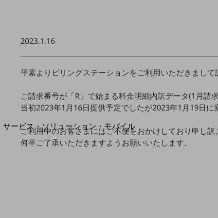
地域経済のさらなる活性化に取り組みます
自治体・地域社会との共創
LGPF(Local Government Platform)
2023.1.16
平素よりビリングステーションをご利用いただきまして
別ウィンドウで開きます
ご請求番号が「R」で始まる料金明細内訳データ(1月請
当初2023年1月16日提供予定でしたが2023年1月19日
サービス・ソリューション・モバイル
ご利用中のお客さまにはご不便をおかけしており申し訳
サービス・ソリューションTOP
何卒ご了承いただきますようお願いいたします。
DXに関する課題を解決する
サービス・ソリューションをご紹介
カテゴリーで探す
カテゴリーで探すTOP
ネットワーク・モバイル