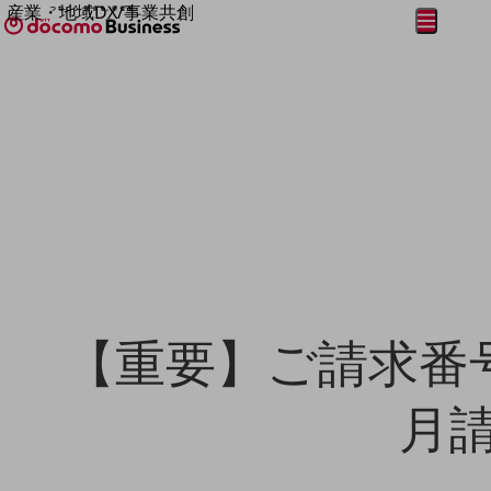
産業・地域DX/事業共創
メニュー
開く
OPEN HUB for Plural Futures
自律・分散・協調型社会の実現を目指し、
フリーワードを入力して探す
「社会可能性」を探究・実装する事業共創エコシステムです。
OPEN HUB for Plural Futuresとは
イベント/ウェビナー
記事コンテンツ
プレイヤー(カタリスト/パートナー企業)
事例
Smart World
フリーワードでNTTドコモビジネスの
取り組みを検索
産業・地域DXプラットフォーマーとして
企業と地域が持続成長する社会を目指します
Smart City
Smart Education
Smart Healthcare
【重要】ご請求番
Smart Industry
Smart Mobility
Smart Worksite
月
生成AI(Generative AI)
地域の取り組み
地域社会を支える皆さまと地域課題の解決や