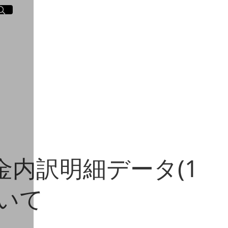
イト内検索
く
内訳明細データ(1
いて