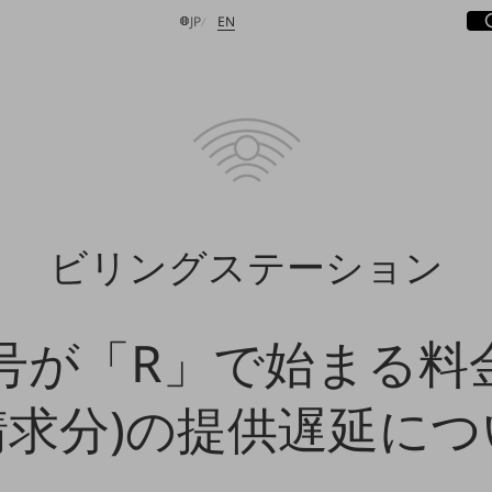
サ
開
日本語
English
JP
EN
検索する
ビリングステーション
号が「R」で始まる料金
請求分)の提供遅延につ