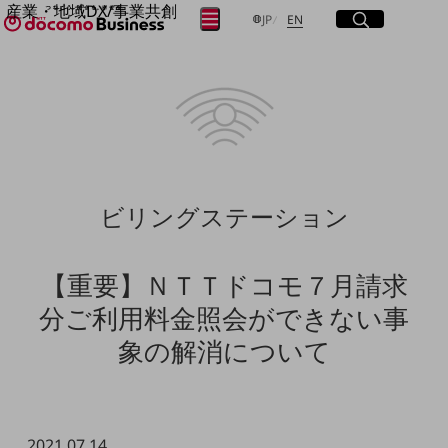
産業・地域DX/事業共創
サイト内検索
開く
日本語
English
メニュー
開く
JP
EN
OPEN HUB for Plural Futures
自律・分散・協調型社会の実現を目指し、
フリーワードを入力して探す
「社会可能性」を探究・実装する事業共創エコシステムです。
OPEN HUB for Plural Futuresとは
イベント/ウェビナー
検索する
記事コンテンツ
プレイヤー(カタリスト/パートナー企業)
事例
Smart World
フリーワードでNTTドコモビジネスの
ビリングステーション
取り組みを検索
産業・地域DXプラットフォーマーとして
企業と地域が持続成長する社会を目指します
Smart City
【重要】ＮＴＴドコモ７月請求
Smart Education
Smart Healthcare
分ご利用料金照会ができない事
Smart Industry
象の解消について
Smart Mobility
Smart Worksite
生成AI(Generative AI)
地域の取り組み
地域社会を支える皆さまと地域課題の解決や
2021.07.14