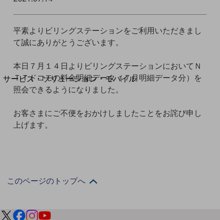
地域経済のさらなる活性化に取り組みます
自治体・地域社会との共創
LGPF(Local Government Platform)
平素よりビリングステーションをご利用いただきまし
て誠にありがとうございます。
別ウィンドウで開きます
本日７月１４日よりビリングステーションにおいてＮ
ＴＴドコモの料金明細データ（７月明細データ分）を
サービス・ソリューション・モバイル
照会できるようになりました。
サービス・ソリューションTOP
DXに関する課題を解決する
お客さまにご不便をおかけしましたことをお詫び申し
サービス・ソリューションをご紹介
上げます。
カテゴリーで探す
カテゴリーで探すTOP
ネットワーク・モバイル
クラウド・データセンター
このページのトップへ
電話・映像コミュニケーション
セキュリティ