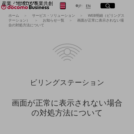
産業・地域DX/事業共創
サイト内検索
開く
日本語
English
メニュー
開く
JP
EN
OPEN HUB for Plural Futures
ホーム
サービス・ソリューション
WEB明細（ビリングス
自律・分散・協調型社会の実現を目指し、
テーション）
お知らせ一覧
画面が正常に表示されない場
合の対処方法について
フリーワードを入力して探す
「社会可能性」を探究・実装する事業共創エコシステムです。
OPEN HUB for Plural Futuresとは
イベント/ウェビナー
検索する
記事コンテンツ
プレイヤー(カタリスト/パートナー企業)
事例
Smart World
フリーワードでNTTドコモビジネスの
取り組みを検索
産業・地域DXプラットフォーマーとして
企業と地域が持続成長する社会を目指します
ビリングステーション
Smart City
Smart Education
Smart Healthcare
Smart Industry
画面が正常に表示されない場合
Smart Mobility
Smart Worksite
の対処方法について
生成AI(Generative AI)
地域の取り組み
地域社会を支える皆さまと地域課題の解決や