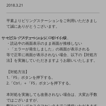
地域経済のさらなる活性化に取り組みます
2018.3.21
自治体・地域社会との共創
LGPF(Local Government Platform)
平素よりビリングステーションをご利用いただきまし
別ウィンドウで開きます
て誠にありがとうございます。
ビリングステーションにログイン後、
サービス・ソリューション・モバイル
サービス・ソリューションTOP
・読込中の画面表示のまま画面が推移しない
・「エラーが発生しました」の画面が表示される
DXに関する課題を解決する
等で正常に画面が表示されない場合、以下の【対処方
サービス・ソリューションをご紹介
法】を実施していただきますようお願いいたします。
カテゴリーで探す
カテゴリーで探すTOP
【対処方法】
ネットワーク・モバイル
1.「F5」ボタンを押下する。
2.「Ctrl」＋「F5」ボタンを押下する。
クラウド・データセンター
電話・映像コミュニケーション
本対処を実施しても改善されない場合は、大変お手数
ではございますが、
セキュリティ
弊社ビリングカスタマセンタまでご連絡いただきます