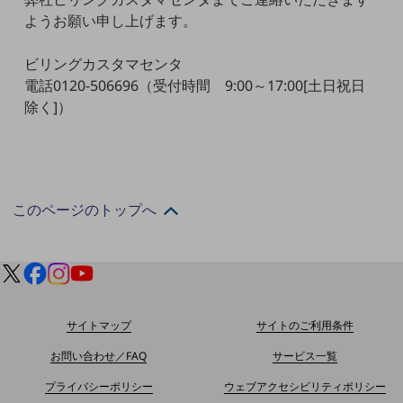
5G
ようお願い申し上げます。
IoT
ビリングカスタマセンタ
AI
電話0120-506696（受付時間 9:00～17:00[土日祝日
除く]）
データ利活用
運用管理
業務支援・マーケティング
このページのトップへ
災害対策・BCP
課題・ニーズで探す
課題・ニーズで探すTOP
コミュニケーション・情報共有
マーケティング
サイトマップ
サイトのご利用条件
業務効率化
お問い合わせ／FAQ
サービス一覧
災害対策
プライバシーポリシー
ウェブアクセシビリティポリシー