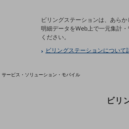
地域経済のさらなる活性化に取り組みます
自治体・地域社会との共創
LGPF(Local Government Platform)
ビリングステーションは、あらか
明細データをWeb上で一元集計
ください。
別ウィンドウで開きます
ビリングステーションについて
サービス・ソリューション・モバイル
サービス・ソリューションTOP
DXに関する課題を解決する
サービス・ソリューションをご紹介
ビリ
カテゴリーで探す
カテゴリーで探すTOP
ネットワーク・モバイル