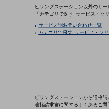
マーケティング
ビリングステーション以外のサー
業務効率化
「カテゴリで探す_サービス・ソ
災害対策
サービス別お問い合わせ一覧
職場環境整備
カテゴリで探す_サービス・ソ
地域共創・地方創生
セキュリティ対策
遠隔監視
顧客体験（CX）改善
自動化・省電化
人材不足解消
業種・業態で探す
業種・業態で探すTOP
ビリングステーションから適格請
自治体
適格請求書に関するよくあるご質