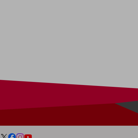
データ通信製品
ドコモケータイ
5G対応ホームルーター
通信モジュール製品
衛星携帯電話
IOT完了済みメーカーブランド製品
料金
料金TOP
ドコモBiz データ無制限 ドコモ MAX ドコモ mini ドコモBiz かけ放題
ケータイプラン
5Gデータプラス
データプラス
IoT向け回線料金