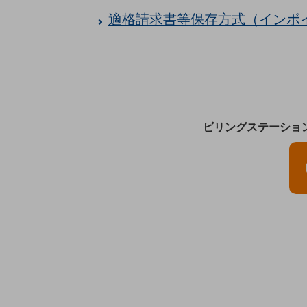
一次産業
適格請求書等保存方式（インボ
医療・介護
観光
教育
モビリティ
ビリングステーショ
製造・建設業
小売業
キーワードで探す
モバイルTOP
法人向けスマホ・携帯に関する、
おすすめの機種、料金やサービスをご紹介
製品
製品TOP
ビジネス向けスマートフォン
タフネススマートフォン