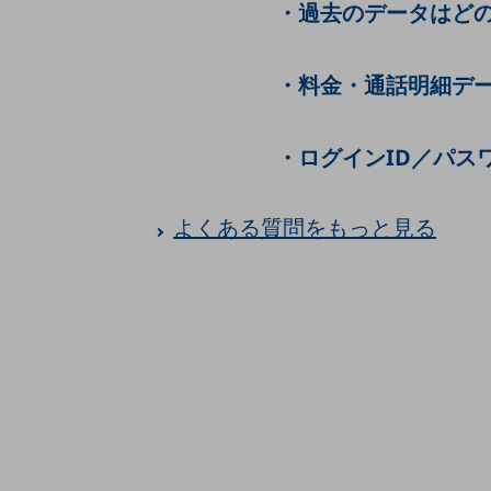
クラウド・データセンター
・過去のデータはど
電話・映像コミュニケーション
・料金・通話明細デ
セキュリティ
5G
・ログインID／パス
IoT
AI
よくある質問をもっと見る
データ利活用
運用管理
業務支援・マーケティング
災害対策・BCP
課題・ニーズで探す
課題・ニーズで探すTOP
コミュニケーション・情報共有