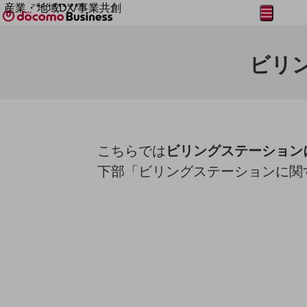
産業・地域DX/事業共創
メニュー
開く
OPEN HUB for Plural Futures
自律・分散・協調型社会の実現を目指し、
ビリ
フリーワードを入力して探す
「社会可能性」を探究・実装する事業共創エコシステムです。
OPEN HUB for Plural Futuresとは
イベント/ウェビナー
記事コンテンツ
プレイヤー(カタリスト/パートナー企業)
事例
Smart World
フリーワードでNTTドコモビジネスの
こちらでは
ビリングステーション
取り組みを検索
産業・地域DXプラットフォーマーとして
下部「ビリングステーションに関
企業と地域が持続成長する社会を目指します
Smart City
Smart Education
Smart Healthcare
Smart Industry
Smart Mobility
Smart Worksite
生成AI(Generative AI)
地域の取り組み
地域社会を支える皆さまと地域課題の解決や