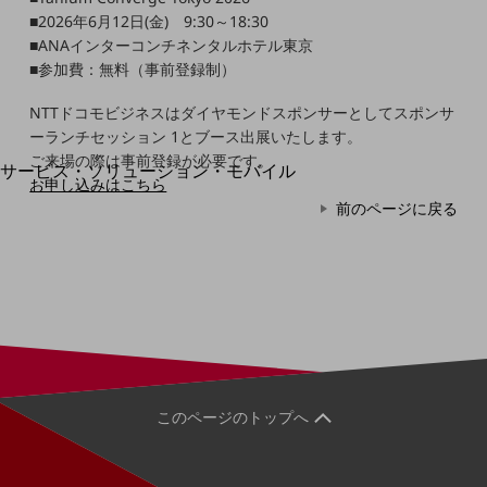
地域経済のさらなる活性化に取り組みます
■2026年6月12日(金) 9:30～18:30
自治体・地域社会との共創
■ANAインターコンチネンタルホテル東京
LGPF(Local Government Platform)
■参加費：無料（事前登録制）
NTTドコモビジネスはダイヤモンドスポンサーとしてスポンサ
別ウィンドウで開きます
ーランチセッション 1とブース出展いたします。
ご来場の際は事前登録が必要です。
サービス・ソリューション・モバイル
お申し込みはこちら
サービス・ソリューションTOP
前のページに戻る
DXに関する課題を解決する
サービス・ソリューションをご紹介
カテゴリーで探す
カテゴリーで探すTOP
ネットワーク・モバイル
クラウド・データセンター
電話・映像コミュニケーション
このページのトップへ
セキュリティ