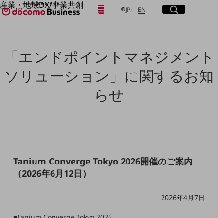
産業・地域DX/事業共創
日本語
English
メニュー
開く
サイト内検索
開く
JP
EN
OPEN HUB for Plural Futures
自律・分散・協調型社会の実現を目指し、
「社会可能性」を探究・実装する事業共創エコシステムです。
フリーワードを入力して探す
OPEN HUB for Plural Futuresとは
「エンドポイントマネジメント
イベント/ウェビナー
記事コンテンツ
検索する
ソリューション」に関するお知
プレイヤー(カタリスト/パートナー企業)
事例
らせ
Smart World
フリーワードでNTTドコモビジネスの
取り組みを検索
産業・地域DXプラットフォーマーとして
企業と地域が持続成長する社会を目指します
Smart City
Smart Education
Smart Healthcare
Smart Industry
Tanium Converge Tokyo 2026開催のご案内
Smart Mobility
（2026年6月12日）
Smart Worksite
生成AI(Generative AI)
地域の取り組み
2026年4月7日
地域社会を支える皆さまと地域課題の解決や
■Tanium Converge Tokyo 2026