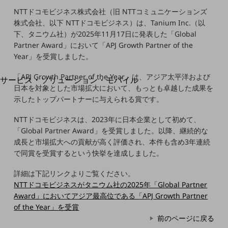
地域経済のさらなる活性化に取り組みます
NTTドコモビジネス株式会社（旧 NTTコミュニケーションズ
自治体・地域社会との共創
LGPF(Local Government Platform)
株式会社、以下 NTTドコモビジネス）は、Tanium Inc.（以
下、タニウム社）が2025年11月17日に発表した「Global
Partner Award」において「APJ Growth Partner of the
別ウィンドウで開きます
Year」を受賞しました。
「APJ Growth Partner of the Year」は、アジア太平洋および
サービス・ソリューション・モバイル
日本を対象とした市場拡大において、もっとも卓越した成果を
サービス・ソリューションTOP
示したトップパートナーに与えられる賞です。
DXに関する課題を解決する
サービス・ソリューションをご紹介
NTTドコモビジネスは、2023年に日本企業として初めて、
カテゴリーで探す
「Global Partner Award」を受賞しました。以降、継続的な
カテゴリーで探すTOP
成長と市場拡大への貢献が高く評価され、本件も含め3年連続
で同賞を受賞するという快挙を達成しました。
ネットワーク・モバイル
詳細は下記リンクよりご覧ください。
クラウド・データセンター
NTTドコモビジネスがタニウム社の2025年「Global Partner
電話・映像コミュニケーション
Award」においてアジア最高位である「APJ Growth Partner
of the Year」を受賞
セキュリティ
前のページに戻る