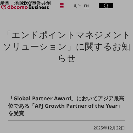
産業・地域DX/事業共創
日本語
English
メニュー
開く
サイト内検索
開く
JP
EN
OPEN HUB for Plural Futures
自律・分散・協調型社会の実現を目指し、
「社会可能性」を探究・実装する事業共創エコシステムです。
フリーワードを入力して探す
OPEN HUB for Plural Futuresとは
「エンドポイントマネジメント
イベント/ウェビナー
記事コンテンツ
検索する
ソリューション」に関するお知
プレイヤー(カタリスト/パートナー企業)
事例
らせ
Smart World
フリーワードでNTTドコモビジネスの
取り組みを検索
産業・地域DXプラットフォーマーとして
企業と地域が持続成長する社会を目指します
Smart City
Smart Education
Smart Healthcare
Smart Industry
「Global Partner Award」においてアジア最高
Smart Mobility
位である「APJ Growth Partner of the Year」
Smart Worksite
生成AI(Generative AI)
を受賞
地域の取り組み
2025年12月22日
地域社会を支える皆さまと地域課題の解決や