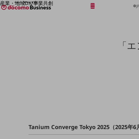
産業・地域DX/事業共創
メニュー
開く
J
OPEN HUB for Plural Futures
自律・分散・協調型社会の実現を目指し、
「社会可能性」を探究・実装する事業共創エコシステムです。
フリーワードを入力して探す
OPEN HUB for Plural Futuresとは
イベント/ウェビナー
「エ
記事コンテンツ
プレイヤー(カタリスト/パートナー企業)
事例
Smart World
フリーワードでNTTドコモビジネスの
取り組みを検索
産業・地域DXプラットフォーマーとして
企業と地域が持続成長する社会を目指します
Smart City
Smart Education
Smart Healthcare
Smart Industry
Smart Mobility
Smart Worksite
生成AI(Generative AI)
地域の取り組み
Tanium Converge Tokyo 2025（202
地域社会を支える皆さまと地域課題の解決や