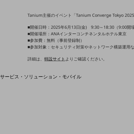
地域経済のさらなる活性化に取り組みます
自治体・地域社会との共創
LGPF(Local Government Platform)
Tanium主催のイベント「Tanium Converge Tok
■開催日時：2025年6月13日(金) 9:30～18:30（9:00開
■開催場所：ANAインターコンチネンタルホテル東京
■参加費：無料（事前登録制）
別ウィンドウで開きます
■参加対象：セキュリティ対策やネットワーク構築運用な
詳細は、
特設サイト
よりご確認ください。
サービス・ソリューション・モバイル
サービス・ソリューションTOP
DXに関する課題を解決する
サービス・ソリューションをご紹介
カテゴリーで探す
カテゴリーで探すTOP
ネットワーク・モバイル
クラウド・データセンター