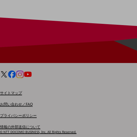
電話・映像コミュニケーション
セキュリティ
5G
IoT
AI
データ利活用
運用管理
業務支援・マーケティング
サイトマップ
災害対策・BCP
お問い合わせ／FAQ
課題・ニーズで探す
課題・ニーズで探すTOP
プライバシーポリシー
コミュニケーション・情報共有
情報の外部送信について
© NTT DOCOMO BUSINESS, Inc. All Rights Reserved.
マーケティング