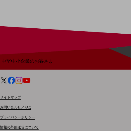
導入事例TOP
最新の導入事例や注目の導入事例をご紹介します
セミナー
開催・出展する各種セミナー、イベント情報をご紹介します
中堅中小企業のお客さま
NTTドコモビジネスウォッチ
ビジネスお役立ち情報
旬な話題やお役立ち資料などDXの課題を
解決するヒントをお届けする記事サイト
新着記事
サイトマップ
お役立ち資料ダウンロード
トレンド記事特集
お問い合わせ／FAQ
IT用語集
中堅中小企業向け
プライバシーポリシー
サービス・ソリューション
情報の外部送信について