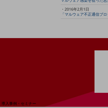
マルウェア感染を狙った悪
home5Gプラン
・2016年2月1日
モバイルサービス
「マルウェア不正通信ブロ
端末の一元管理
セキュリティ
運用保守・故障紛失サポート
回線・ネットワーク
お手続き
別ウィンドウで開きます
サービスをご利用中のお客さま
導入事例・セミナー