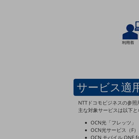
マーケティング
業務効率化
災害対策
職場環境整備
地域共創・地方創生
セキュリティ対策
遠隔監視
顧客体験（CX）改善
サービス適
自動化・省電化
NTTドコモビジネスの参
人材不足解消
主な対象サービスは以下と
業種・業態で探す
業種・業態で探すTOP
OCN光「フレッツ」
自治体
OCN光サービス（F）
OCN モバイル ONE for