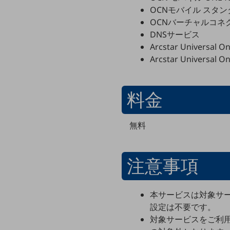
一次産業
OCNモバイル スタン
医療・介護
OCNバーチャルコネ
DNSサービス
観光
Arcstar Univer
Arcstar Univer
教育
モビリティ
料金
製造・建設業
小売業
無料
キーワードで探す
モバイルTOP
法人向けスマホ・携帯に関する、
注意事項
おすすめの機種、料金やサービスをご紹介
製品
製品TOP
本サービスは対象サ
ビジネス向けスマートフォン
設定は不要です。
対象サービスをご利用
タフネススマートフォン