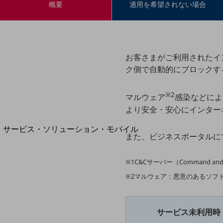
地域経済のさらなる活性化に取り組みます
概要
適用を希望されない場合
自治体・地域社会との共創
LGPF(Local Government Platform)
お客さまがご利用されたイ
ク側で自動的にブロックす
別ウィンドウで開きます
※2
マルウェア
感染などによ
より安全・安心にインター
サービス・ソリューション・モバイル
また、ビジネスポータルに
サービス・ソリューションTOP
DXに関する課題を解決する
※1C&Cサーバー（Command 
サービス・ソリューションをご紹介
※2マルウェア：悪意のあるソフ
カテゴリーで探す
カテゴリーで探すTOP
ネットワーク・モバイル
サービス未利用時