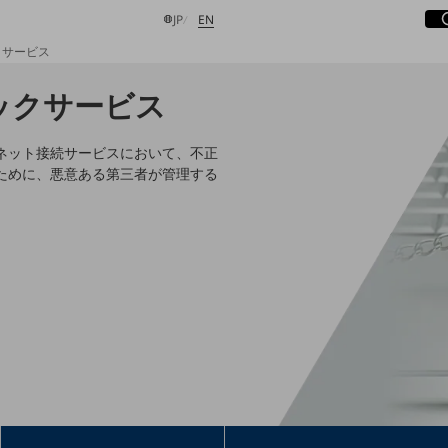
サ
開
日本語
English
JP
EN
クサービス
ックサービス
検索する
ーネット接続サービスにおいて、不正
ために、悪意ある第三者が管理する