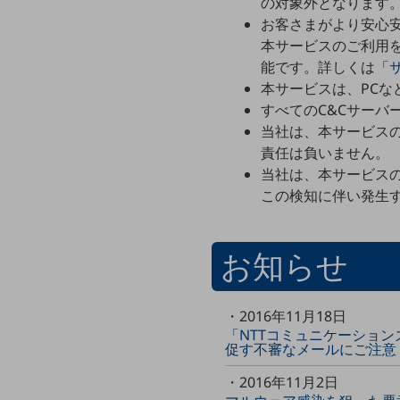
の対象外となります
データ通信製品
お客さまがより安心
本サービスのご利用
ドコモケータイ
能です。詳しくは「
5G対応ホームルーター
本サービスは、PC
すべてのC&Cサーバ
通信モジュール製品
当社は、本サービス
責任は負いません。
衛星携帯電話
当社は、本サービス
IOT完了済みメーカーブランド製品
この検知に伴い発生
料金
料金TOP
ドコモBiz データ無制限 ドコモ MAX ドコモ mini ドコモBiz かけ放題
お知らせ
ケータイプラン
・2016年11月18日
5Gデータプラス
「NTTコミュニケーショ
促す不審なメールにご注意
データプラス
・2016年11月2日
IoT向け回線料金