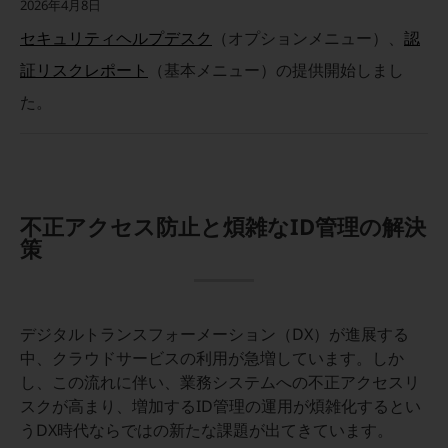
2026年4月8日
5G
セキュリティヘルプデスク
（オプションメニュー）、
認
IoT
証リスクレポート
（基本メニュー）の提供開始しまし
AI
た。
データ利活用
運用管理
業務支援・マーケティング
不正アクセス防止と煩雑なID管理の解決
災害対策・BCP
策
課題・ニーズで探す
課題・ニーズで探すTOP
コミュニケーション・情報共有
デジタルトランスフォーメーション（DX）が進展する
マーケティング
中、クラウドサービスの利用が急増しています。しか
し、この流れに伴い、業務システムへの不正アクセスリ
業務効率化
スクが高まり、増加するID管理の運用が煩雑化するとい
災害対策
うDX時代ならではの新たな課題が出てきています。