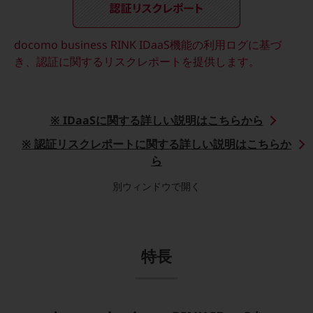
ダイバーシティ
経営情報
経営情報TOP
docomo business RINK IDaaS機能の利用ログに基づ
き、認証に関するリスクレポートを提供します。
業績
決算公告
電子公告
※ IDaaSに関する詳しい説明はこちらから
基礎的電気通信役務損益明細表
※ 認証リスクレポートに関する詳しい説明はこちらか
採用情報
ら
採用情報TOP
別ウィンドウで開く
新卒採用
経験者採用
障がい者採用
特長
人材育成制度
広告・協賛
広告