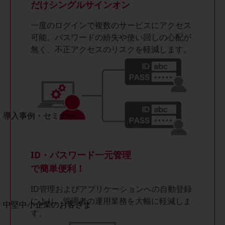
セキュリティ
だけシングルサインオン
運用保守・故障紛失サポート
一度のログインで複数のサービスにアクセス
可能。パスワードの紛失や使い回しの心配が
回線・ネットワーク
お手続き
無く、不正アクセスのリスクを軽減します。
別ウィンドウで開きます
サービスをご利用中のお客さま
導入事例・セミナー
導入事例TOP
最新の導入事例や注目の導入事例をご紹介します
ID・パスワード一元管理
セミナー
で簡単便利！
開催・出展する各種セミナー、イベント情報をご紹介します
ID管理およびアプリケーションへの自動登録
により、管理者の運用業務を大幅に軽減しま
別ウィンドウで開きます
中堅中小企業のお客さま
す。
NTTドコモビジネスウォッチ