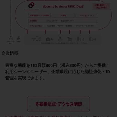
法人向けモバイルトップ
はじめての方へ
サービス・商品を探す
新規会員登録/ログインはこちら
100回線以上のお問い合わせ・お見積りはこちら
別ウィンドウで開きます
企業情報
企業情報TOP
会社案内
豊富な機能を1ID月額300円（税込330円）からご提供！
会社案内TOP
利用シーンやユーザー、企業環境に応じた認証強化・ID
管理を実現できます。
組織
沿革
社長からのご挨拶
事業拠点