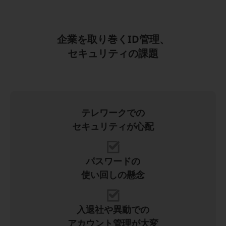
職場環境整備
地域共創・地方創生
企業を取り巻くID管理、
セキュリティ対策
セキュリティの課題
遠隔監視
顧客体験（CX）改善
自動化・省電化
テレワークでの
人材不足解消
セキュリティが心配
業種・業態で探す
業種・業態で探すTOP
自治体
パスワードの
使い回しの懸念
一次産業
医療・介護
入退社や異動での
観光
アカウント管理が大変