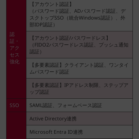
【アカウント認証】
（パスワード認証、ADパスワード認証、デ
スクトップSSO（統合Windows認証）、外
部IDP認証）
認
【アカウント認証/パスワードレス】
証・
（FIDO2パスワードレス認証、プッシュ通知
アク
認証）
セス
強化
【多要素認証】クライアント認証、ワンタイ
ムパスワード認証
【多要素認証】IPアドレス制限、ステップア
ップ認証
SSO
SAML認証、フォームベース認証
Active Directory連携
Microsoft Entra ID連携