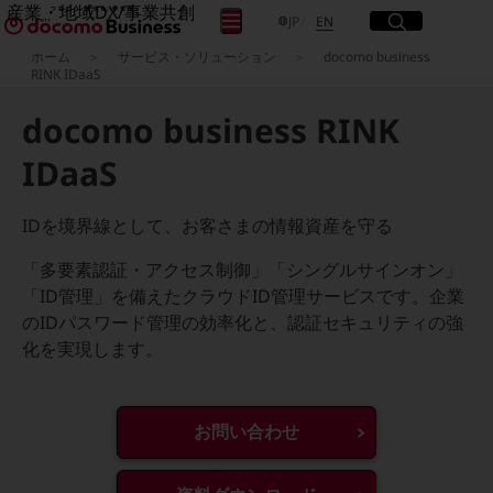
産業・地域DX/事業共創
サイト内検索
開く
日本語
English
メニュー
開く
JP
EN
OPEN HUB for Plural Futures
ホーム
サービス・ソリューション
docomo business
自律・分散・協調型社会の実現を目指し、
RINK IDaaS
フリーワードを入力して探す
「社会可能性」を探究・実装する事業共創エコシステムです。
OPEN HUB for Plural Futuresとは
docomo business RINK
イベント/ウェビナー
検索する
記事コンテンツ
IDaaS
プレイヤー(カタリスト/パートナー企業)
事例
Smart World
IDを境界線として、お客さまの情報資産を守る
フリーワードでNTTドコモビジネスの
取り組みを検索
産業・地域DXプラットフォーマーとして
「多要素認証・アクセス制御」「シングルサインオン」
企業と地域が持続成長する社会を目指します
「ID管理」を備えたクラウドID管理サービスです。企業
Smart City
Smart Education
のIDパスワード管理の効率化と、認証セキュリティの強
Smart Healthcare
化を実現します。
Smart Industry
Smart Mobility
Smart Worksite
生成AI(Generative AI)
お問い合わせ
地域の取り組み
地域社会を支える皆さまと地域課題の解決や