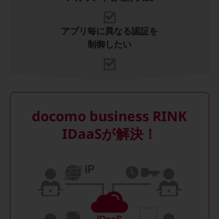
教育
モビリティ
アプリ毎に異なる認証を
制御したい
製造・建設業
小売業
キーワードで探す
モバイルTOP
法人向けスマホ・携帯に関する、
おすすめの機種、料金やサービスをご紹介
docomo business RINK
製品
製品TOP
IDaaSが解決！
ビジネス向けスマートフォン
タフネススマートフォン
データ通信製品
ドコモケータイ
5G対応ホームルーター