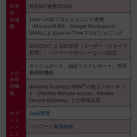
ID管
外部IDP連携(SCIM)
理・
SaaSへのIDプロビジョニング連携
ID連
（Microsoft365、Google Workspace）、
携
SAMLによるJust-in-Timeプロビジョニング
GUI/CSVによるID管理（ユーザー・グループ
管理）、パスワードポリシーなどの設定
ダッシュボード、認証リスクレポート、管理
者権限機能
その
他管
®
理機
docomo business RINK
の他コンポーネン
能
ト（Flexible Remote Access、Flexible
Secure Gateway）との簡単設定
オプ
SaaS管理
ショ
パスワード漏洩検知
ンメ
ニュ