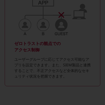
ビジネスお役立ち情報
旬な話題やお役立ち資料などDXの課題を
解決するヒントをお届けする記事サイト
新着記事
お役立ち資料ダウンロード
トレンド記事特集
IT用語集
中堅中小企業向け
サービス・ソリューション
ゼロトラストの観点での
アクセス制御
課題やニーズに合ったサービスをご紹介し、
中堅中小企業のビジネスをサポート！
お悩みから見つける
ユーザーグループに応じてアクセス可能なア
お悩みから見つけるTOP
プリを設定できます。また、SIEM製品と連携
することで、不正アクセスなど全体的なセキ
ネットワーク
ュリティ状況を把握できます。
モバイル・音声
バックオフィス
リモート・ハイブリッドワーク