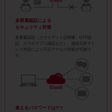
通信モジュール製品
衛星携帯電話
多要素認証による
セキュリティ対策
IOT完了済みメーカーブランド製品
料金
多要素認証（クライアント証明書、OTP認
料金TOP
証、スマホアプリ認証など）、接続元IPアド
ドコモBiz データ無制限 ドコモ MAX ドコモ mini ドコモBiz かけ放題
レス判定により不正アクセス対策が可能で
す。
ケータイプラン
5Gデータプラス
データプラス
IoT向け回線料金
home5Gプラン
モバイルサービス
端末の一元管理
覚えるパスワードは1つ