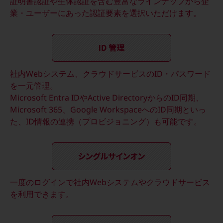
証明書認証や生体認証を含む豊富なラインナップから企
グループ会社
業・ユーザーにあった認証要素を選択いただけます。
会社案内パンフレット
ニュースルーム
ニュースルームTOP
ニュースリリース
社内Webシステム、クラウドサービスのID・パスワード
地域からの発表
を一元管理。
重要なお知らせ
Microsoft Entra IDやActive DirectoryからのID同期、
Microsoft 365、Google WorkspaceへのID同期といっ
お知らせ
た、ID情報の連携（プロビジョニング）も可能です。
社外からの評価実績
サステナビリティ
サステナビリティTOP
NTTドコモビジネスグループのサステナビリティ
一度のログインで社内Webシステムやクラウドサービス
サステナビリティ基本方針
を利用できます。
サステナビリティレポート