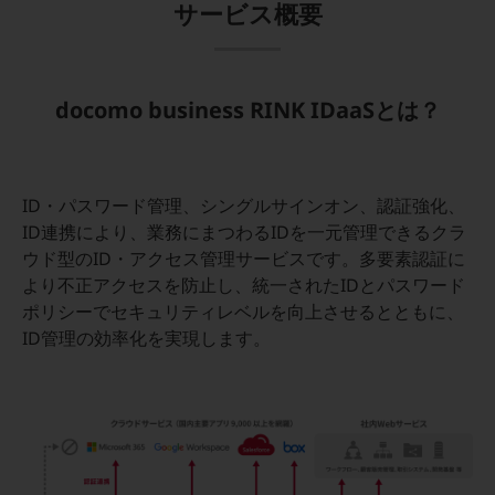
サービス概要
セキュリティ
その他のお悩みはこちら
業界から見つける
業界から見つけるTOP
docomo business RINK IDaaSとは？
製造業
小売・卸売業
ID・パスワード管理、シングルサインオン、認証強化、
運輸業
ID連携により、業務にまつわるIDを一元管理できるクラ
ウド型のID・アクセス管理サービスです。多要素認証に
建設業
より不正アクセスを防止し、統一されたIDとパスワード
地域産業
ポリシーでセキュリティレベルを向上させるとともに、
ID管理の効率化を実現します。
その他の業界はこちら
ゲーム感覚で見つける
ビジネスお悩み診断
NTTドコモビジネス
オンラインショップ
モバイル・ICTサービスをオンラインで
相談・申し込みができるバーチャルショップ