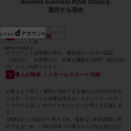
docomo business RINK IDaaSを
協賛
選択する理由
NTTドコモグループ
ログイン
圧倒的な低価格
1
オンラインショップ
ご契約中のお客さま
クライアント証明書の発行、最先端のパスキー認証
（FIDO2）、ID連携など、必要な機能を300円（税込330
サービス別サポート情報
円）からご利用できます。
導入が簡単 ！スモールスタート可能
2
お客さまで導入・運用が完結できる優れたUI/UXを提供
ご契約中サービスの一元管理
します。サポートが必要な場合も、セキュリティやネッ
トワークも詳しいNTTドコモビジネスが導入を支援しま
す。
1契約当たり30IDから導入でき、柔軟なご利用期間に対
Web明細(ビリングステーション)
応できるため、一部の部署での導入からの拡大検討など