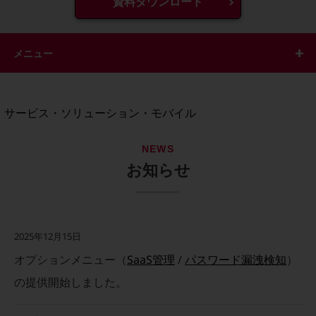
資料ダウンロード
地域経済のさらなる活性化に取り組みます
自治体・地域社会との共創
LGPF(Local Government Platform)
メニュー
別ウィンドウで開きます
サービス・ソリューション・モバイル
サービス・ソリューションTOP
NEWS
DXに関する課題を解決する
お知らせ
サービス・ソリューションをご紹介
カテゴリーで探す
カテゴリーで探すTOP
ネットワーク・モバイル
2025年12月15日
クラウド・データセンター
オプションメニュー（
SaaS管理
/
パスワード漏洩検知
）
電話・映像コミュニケーション
の提供開始しました。
セキュリティ