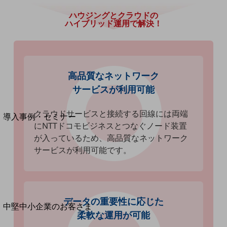
セキュリティ
ハウジングとクラウドの
運用保守・故障紛失サポート
ハイブリッド運用で解決！
回線・ネットワーク
お手続き
高品質なネットワーク
サービスが利用可能
別ウィンドウで開きます
サービスをご利用中のお客さま
クラウドサービスと接続する回線には両端
導入事例・セミナー
にNTTドコモビジネスとつなぐノード装置
導入事例TOP
が入っているため、高品質なネットワーク
最新の導入事例や注目の導入事例をご紹介します
サービスが利用可能です。
セミナー
開催・出展する各種セミナー、イベント情報をご紹介します
データの重要性に応じた
別ウィンドウで開きます
中堅中小企業のお客さま
柔軟な運用が可能
NTTドコモビジネスウォッチ