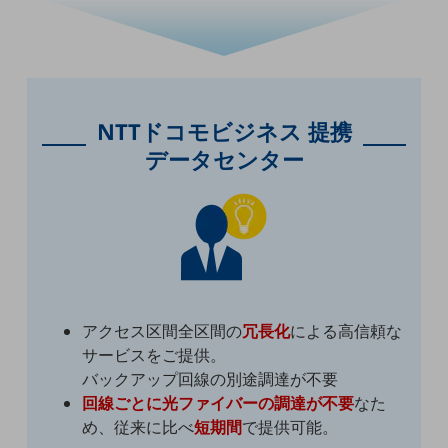
職場環境整備
地域共創・地方創生
セキュリティ対策
遠隔監視
NTTドコモビジネス 提携
データセンター
顧客体験（CX）改善
自動化・省電化
人材不足解消
業種・業態で探す
業種・業態で探すTOP
自治体
アクセス区間全区間の
冗長化
による高信頼な
一次産業
サービスをご提供。
バックアップ回線の別途調達が不要
医療・介護
回線ごとに光ファイバーの調達が不要
なた
観光
め、従来に比べ
短期間
で提供可能。