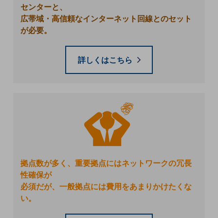
ダイバーシティ
センターと、
経営情報
広帯域・高信頼なインターネット回線とのセット
経営情報TOP
が必要。
業績
詳しくはこちら
決算公告
電子公告
基礎的電気通信役務損益明細表
採用情報
採用情報TOP
新卒採用
経験者採用
拠点数が多く、重要拠点にはネットワークの冗長
障がい者採用
性確保が
必須だが、一般拠点には費用をあまりかけたくな
人材育成制度
い。
広告・協賛
広告