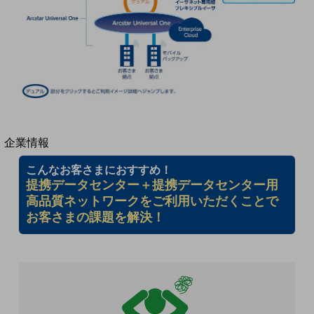
法人向けモバイルトップ
はじめての方へ
サービス・商品を探す
新規会員登録/ログインはこちら
100回線以上のお問い合わせ・お見積りはこちら
別ウィンドウで開きます
企業情報
企業情報TOP
こんなお客さまにおすすめ！
会社案内
提携データセンター＋提携データセンター用
会社案内TOP
高品質ネットワークをご利用いただくことで
組織
お客さまの課題を解決！
沿革
社長からのご挨拶
事業拠点