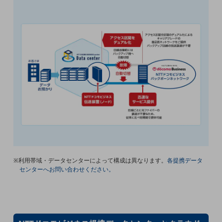
教育
モビリティ
製造・建設業
小売業
キーワードで探す
モバイルTOP
法人向けスマホ・携帯に関する、
おすすめの機種、料金やサービスをご紹介
製品
製品TOP
ビジネス向けスマートフォン
※利用帯域・データセンターによって構成は異なります。
各提携データ
タフネススマートフォン
センターへお問い合わせください。
データ通信製品
ドコモケータイ
5G対応ホームルーター