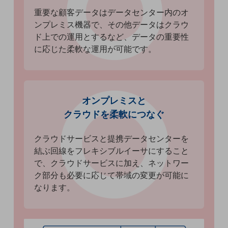
ビジネスお役立ち情報
重要な顧客データはデータセンター内のオ
旬な話題やお役立ち資料などDXの課題を
ンプレミス機器で、その他データはクラウ
解決するヒントをお届けする記事サイト
ド上での運用とするなど、データの重要性
新着記事
に応じた柔軟な運用が可能です。
お役立ち資料ダウンロード
トレンド記事特集
IT用語集
中堅中小企業向け
サービス・ソリューション
オンプレミスと
課題やニーズに合ったサービスをご紹介し、
クラウドを柔軟につなぐ
中堅中小企業のビジネスをサポート！
お悩みから見つける
クラウドサービスと提携データセンターを
お悩みから見つけるTOP
結ぶ回線をフレキシブルイーサにすること
ネットワーク
で、クラウドサービスに加え、ネットワー
ク部分も必要に応じて帯域の変更が可能に
モバイル・音声
なります。
バックオフィス
リモート・ハイブリッドワーク