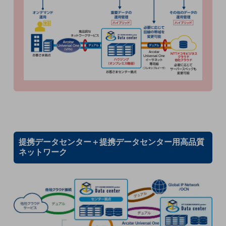
セキュリティ
その他のお悩みはこちら
業界から見つける
業界から見つけるTOP
製造業
小売・卸売業
運輸業
建設業
地域産業
提携データセンター＋提携データセンター用高品質
ネットワーク
その他の業界はこちら
ゲーム感覚で見つける
ビジネスお悩み診断
NTTドコモビジネス
オンラインショップ
モバイル・ICTサービスをオンラインで
相談・申し込みができるバーチャルショップ