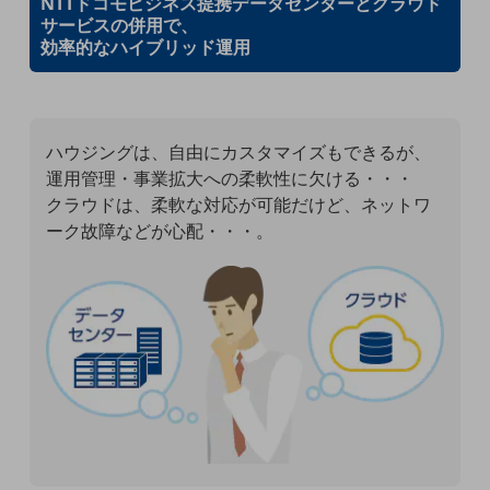
NTTドコモビジネス提携データセンターとクラウド
サービスの併用で、
通信モジュール製品
効率的なハイブリッド運用
衛星携帯電話
IOT完了済みメーカーブランド製品
料金
ハウジングは、自由にカスタマイズもできるが、
料金TOP
運用管理・事業拡大への柔軟性に欠ける・・・
クラウドは、柔軟な対応が可能だけど、
ネットワ
ドコモBiz データ無制限 ドコモ MAX ドコモ mini ドコモBiz かけ放題
ーク故障などが心配・・・。
ケータイプラン
5Gデータプラス
データプラス
IoT向け回線料金
home5Gプラン
モバイルサービス
端末の一元管理