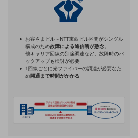
5G
IoT
AI
お客さまビル～NTT東西ビル区間がシングル
データ利活用
構成のため
故障による通信断が懸念
。
運用管理
他キャリア回線の別途調達など、故障時のバ
ックアップも検討が必要
業務支援・マーケティング
1回線ごとに光ファイバーの調達が必要なた
災害対策・BCP
め
開通まで時間がかかる
課題・ニーズで探す
課題・ニーズで探すTOP
コミュニケーション・情報共有
マーケティング
業務効率化
災害対策