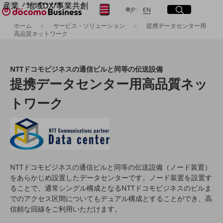
産業・地域DX/事業共創
サイト内検索
開く
日本語
English
メニュー
開く
JP
EN
OPEN HUB for Plural Futures
ホーム
サービス・ソリューション
提携データセンター用
自律・分散・協調型社会の実現を目指し、
高品質ネットワーク
「社会可能性」を探究・実装する事業共創エコシステムです。
フリーワードを入力して探す
OPEN HUB for Plural Futuresとは
イベント/ウェビナー
NTTドコモビジネスの通信ビルと同等の伝送設備
記事コンテンツ
検索する
提携データセンター用高品質ネッ
プレイヤー(カタリスト/パートナー企業)
事例
Smart World
トワーク
フリーワードでNTTドコモビジネスの
取り組みを検索
産業・地域DXプラットフォーマーとして
企業と地域が持続成長する社会を目指します
Smart City
Smart Education
Smart Healthcare
Smart Industry
NTTドコモビジネスの通信ビルと同等の伝送設備（ノード装置）
Smart Mobility
をあらかじめ設置したデータセンターです。ノード装置を設置す
Smart Worksite
ることで、通常シングル構成となるNTTドコモビジネスのビルま
生成AI(Generative AI)
でのアクセス区間についてもデュアル構成とすることができ、高
地域の取り組み
信頼な回線をご利用いただけます。
地域社会を支える皆さまと地域課題の解決や