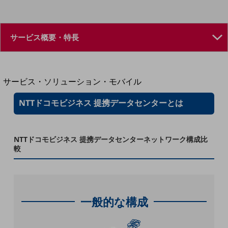
地域経済のさらなる活性化に取り組みます
自治体・地域社会との共創
LGPF(Local Government Platform)
別ウィンドウで開きます
サービス・ソリューション・モバイル
サービス・ソリューションTOP
NTTドコモビジネス 提携データセンターとは
DXに関する課題を解決する
サービス・ソリューションをご紹介
カテゴリーで探す
NTTドコモビジネス 提携データセンターネットワーク構成比
カテゴリーで探すTOP
較
ネットワーク・モバイル
クラウド・データセンター
電話・映像コミュニケーション
一般的な構成
セキュリティ