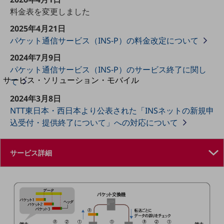
地域経済のさらなる活性化に取り組みます
料金表を変更しました
自治体・地域社会との共創
LGPF(Local Government Platform)
2025年4月21日
パケット通信サービス（INS-P）の料金改定について
別ウィンドウで開きます
2024年7月9日
パケット通信サービス（INS-P）のサービス終了に関し
サービス・ソリューション・モバイル
て
サービス・ソリューションTOP
2024年3月8日
DXに関する課題を解決する
NTT東日本・西日本より公表された「INSネットの新規申
サービス・ソリューションをご紹介
込受付・提供終了について」への対応について
カテゴリーで探す
カテゴリーで探すTOP
ネットワーク・モバイル
クラウド・データセンター
電話・映像コミュニケーション
セキュリティ