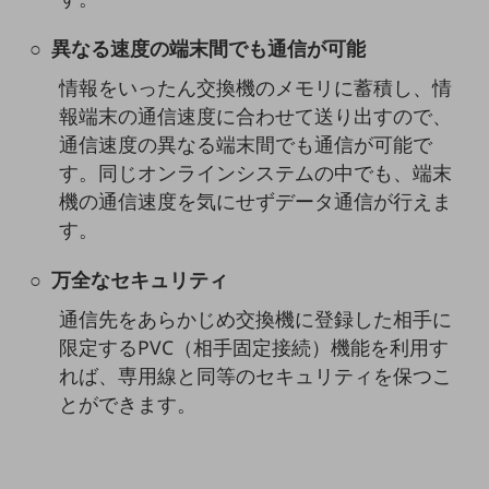
教育
異なる速度の端末間でも通信が可能
モビリティ
情報をいったん交換機のメモリに蓄積し、情
製造・建設業
報端末の通信速度に合わせて送り出すので、
小売業
通信速度の異なる端末間でも通信が可能で
キーワードで探す
す。同じオンラインシステムの中でも、端末
モバイルTOP
機の通信速度を気にせずデータ通信が行えま
法人向けスマホ・携帯に関する、
す。
おすすめの機種、料金やサービスをご紹介
製品
万全なセキュリティ
製品TOP
通信先をあらかじめ交換機に登録した相手に
ビジネス向けスマートフォン
限定するPVC（相手固定接続）機能を利用す
タフネススマートフォン
れば、専用線と同等のセキュリティを保つこ
とができます。
データ通信製品
ドコモケータイ
5G対応ホームルーター