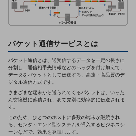
5G
IoT
AI
データ利活用
パケット通信サービスとは
運用管理
パケット通信とは、送受信するデータを一定の長さに
業務支援・マーケティング
分割し、通信相手先情報などのヘッダを付け加えて、
災害対策・BCP
データをパケットとして伝送する、高速・高品質のデ
課題・ニーズで探す
ジタル通信方式です。
課題・ニーズで探すTOP
さまざまな端末から送られてくるパケットは、いった
コミュニケーション・情報共有
ん交換機に蓄積され、あて先別に効率的に伝送されま
す。
マーケティング
このため、ひとつのホストに多数の端末が継続され
業務効率化
る、センタ～エンド型システムを導入するビジネスシ
災害対策
ーンなどで、効果を発揮します。