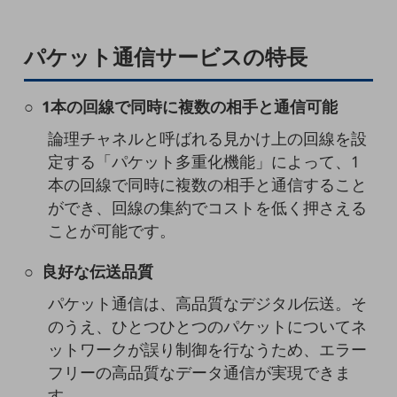
職場環境整備
地域共創・地方創生
パケット通信サービスの特長
セキュリティ対策
1本の回線で同時に複数の相手と通信可能
遠隔監視
論理チャネルと呼ばれる見かけ上の回線を設
顧客体験（CX）改善
定する「パケット多重化機能」によって、1
自動化・省電化
本の回線で同時に複数の相手と通信すること
ができ、回線の集約でコストを低く押さえる
人材不足解消
業種・業態で探す
ことが可能です。
業種・業態で探すTOP
良好な伝送品質
自治体
パケット通信は、高品質なデジタル伝送。そ
一次産業
のうえ、ひとつひとつのパケットについてネ
医療・介護
ットワークが誤り制御を行なうため、エラー
フリーの高品質なデータ通信が実現できま
観光
す。