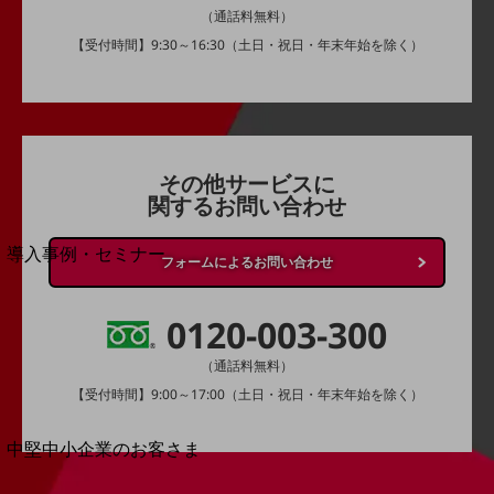
セキュリティ
（通話料無料）
運用保守・故障紛失サポート
【受付時間】9:30～16:30（土日・祝日・年末年始を除く）
回線・ネットワーク
お手続き
その他サービスに
関するお問い合わせ
別ウィンドウで開きます
サービスをご利用中のお客さま
導入事例・セミナー
フォームによるお問い合わせ
導入事例TOP
最新の導入事例や注目の導入事例をご紹介します
0120-003-300
セミナー
（通話料無料）
開催・出展する各種セミナー、イベント情報をご紹介します
【受付時間】9:00～17:00（土日・祝日・年末年始を除く）
別ウィンドウで開きます
中堅中小企業のお客さま
NTTドコモビジネスウォッチ