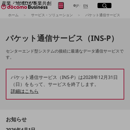
産業・地域DX/事業共創
サイト内検索
開く
日本語
English
メニュー
開く
JP
EN
OPEN HUB for Plural Futures
ホーム
サービス・ソリューション
パケット通信サービス
自律・分散・協調型社会の実現を目指し、
フリーワードを入力して探す
「社会可能性」を探究・実装する事業共創エコシステムです。
OPEN HUB for Plural Futuresとは
パケット通信サービス（INS-P）
イベント/ウェビナー
検索する
記事コンテンツ
プレイヤー(カタリスト/パートナー企業)
センターエンド型システムの接続に最適なデータ通信サービスで
事例
す。
Smart World
フリーワードでNTTドコモビジネスの
取り組みを検索
産業・地域DXプラットフォーマーとして
企業と地域が持続成長する社会を目指します
パケット通信サービス（INS-P）は2028年12月31日
Smart City
（日）をもって、サービスを終了します。
Smart Education
Smart Healthcare
詳細はこちら
Smart Industry
Smart Mobility
Smart Worksite
生成AI(Generative AI)
地域の取り組み
お知らせ
地域社会を支える皆さまと地域課題の解決や
2026年4月1日