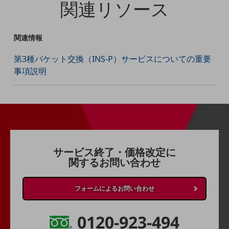
関連リソース
通信モジュール製品
衛星携帯電話
関連情報
IOT完了済みメーカーブランド製品
第3種パケット交換（INS-P）サービスについての重要
料金
事項説明
料金TOP
ドコモBiz データ無制限 ドコモ MAX ドコモ mini ドコモBiz かけ放題
ケータイプラン
5Gデータプラス
サービス終了・価格改定に
データプラス
関するお問い合わせ
IoT向け回線料金
home5Gプラン
フォームによるお問い合わせ
モバイルサービス
端末の一元管理
0120-923-494