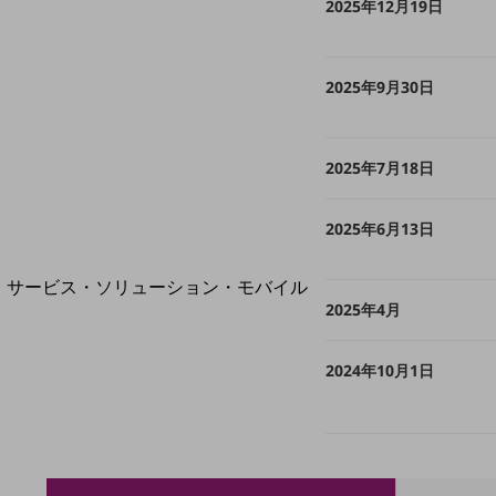
2025年12月19日
地域経済のさらなる活性化に取り組みます
自治体・地域社会との共創
LGPF(Local Government Platform)
2025年9月30日
2025年7月18日
別ウィンドウで開きます
2025年6月13日
サービス・ソリューション・モバイル
2025年4月
サービス・ソリューションTOP
DXに関する課題を解決する
2024年10月1日
サービス・ソリューションをご紹介
カテゴリーで探す
カテゴリーで探すTOP
ネットワーク・モバイル