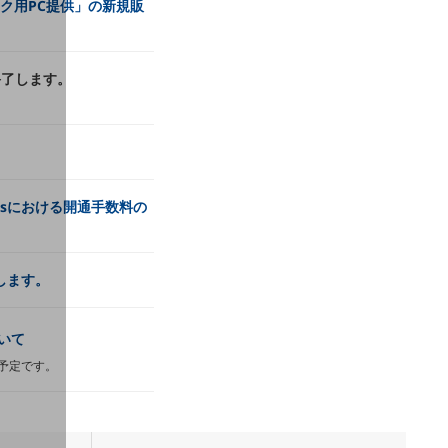
テレワーク用PC提供」の新規販
終了します。
sinessにおける開通手数料の
始します。
いて
終了予定です。