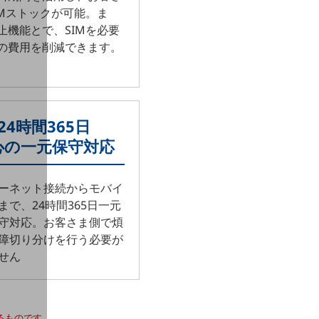
IMストックが可能。ま
止機能とで、SIMを必要
の費用を削減できます。
24時間365日
心の一元保守対応
ーネット接続からモバイ
まで、24時間365日一元
守対応。お客さま側で煩
障切り分けを行う必要が
せん
けるものです。