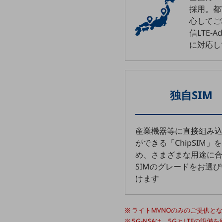
マーケティング
採用。都
業務効率化
心してご
信LTE-A
災害対策
に対応し
職場環境整備
地域共創・地方創生
独自SIM
セキュリティ対策
遠隔監視
顧客体験（CX）改善
産業機器等に直接組み
ができる「ChipSIM」
自動化・省電化
め、さまざまな用途に
SIMのグレードをお選
人材不足解消
業種・業態で探す
けます
業種・業態で探すTOP
自治体
ライトMVNOのみのご提供と
5G-NSAは、5GとLTEの