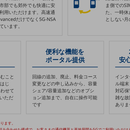
市部でも郊外でも快適に安
ま側でのS
利用いただけます。高速通
た、一時休
dvancedだけでなく5G-NSA
としない月
ています。
便利な機能を
ポータル提供
安
込むこと
回線の追加、廃止、料金コース
インタ
をはじ
変更などの申し込みから、容量
ル端末
合わせて
シェア/容量追加などのオプシ
対応保
びいただ
ョン追加まで、自在に操作可能
雑な故
です
ありま
なります。
設備を組み合わせた構成で、お客さまの通信機器と基地局間を5Gでご利用いただ