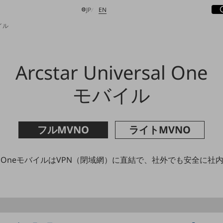
サ
開
日本語
English
JP
EN
バイル
Arcstar Universal One
検索する
モバイル
フルMVNO
ライトMVNO
iversal OneモバイルはVPN（閉域網）に直結で、社外でも安全