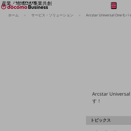
産業・地域DX/事業共創
メニュー
開く
OPEN HUB for Plural Futures
ホーム
サービス・ソリューション
Arcstar Universal Oneモ
自律・分散・協調型社会の実現を目指し、
フリーワードを入力して探す
「社会可能性」を探究・実装する事業共創エコシステムです。
OPEN HUB for Plural Futuresとは
イベント/ウェビナー
記事コンテンツ
プレイヤー(カタリスト/パートナー企業)
事例
Smart World
フリーワードでNTTドコモビジネスの
取り組みを検索
産業・地域DXプラットフォーマーとして
企業と地域が持続成長する社会を目指します
Smart City
Smart Education
Smart Healthcare
Arcstar Un
Smart Industry
す！
Smart Mobility
Smart Worksite
生成AI(Generative AI)
地域の取り組み
トピックス
地域社会を支える皆さまと地域課題の解決や