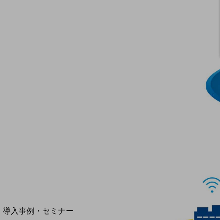
home5Gプラン
モバイルサービス
端末の一元管理
セキュリティ
運用保守・故障紛失サポート
回線・ネットワーク
お手続き
別ウィンドウで開きます
サービスをご利用中のお客さま
導入事例・セミナー