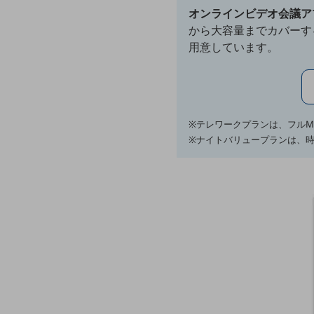
オンラインビデオ会議ア
データ通信製品
から大容量までカバーす
ドコモケータイ
用意しています。
5G対応ホームルーター
通信モジュール製品
衛星携帯電話
※テレワークプランは、フルM
※ナイトバリュープランは、時間
IOT完了済みメーカーブランド製品
料金
料金TOP
ドコモBiz データ無制限 ドコモ MAX ドコモ mini ドコモBiz かけ放題
ケータイプラン
5Gデータプラス
データプラス
IoT向け回線料金