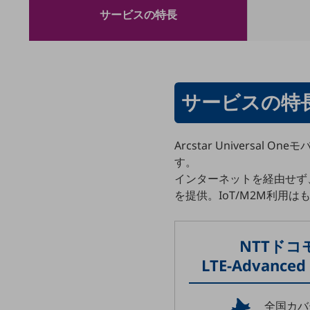
クラウド・データセンター
サービスの特長
電話・映像コミュニケーション
セキュリティ
5G
サービスの特
IoT
AI
Arcstar Univer
データ利活用
す。
インターネットを経由せず
運用管理
を提供。IoT/M2M利
業務支援・マーケティング
災害対策・BCP
NTTドコ
課題・ニーズで探す
課題・ニーズで探すTOP
LTE-Advanc
コミュニケーション・情報共有
全国カバ