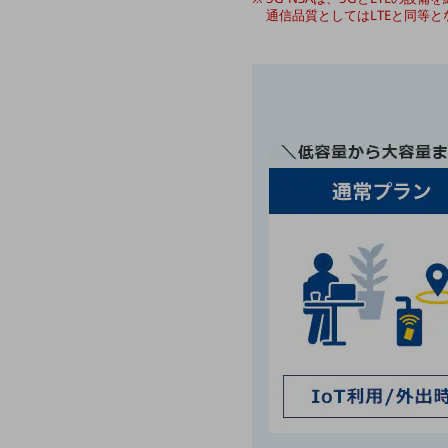
一次産業
通信品質としてはLTEと同等と
医療・介護
観光
教育
モビリティ
製造・建設業
小売業
キーワードで探す
モバイルTOP
法人向けスマホ・携帯に関する、
おすすめの機種、料金やサービスをご紹介
製品
製品TOP
ビジネス向けスマートフォン
タフネススマートフォン