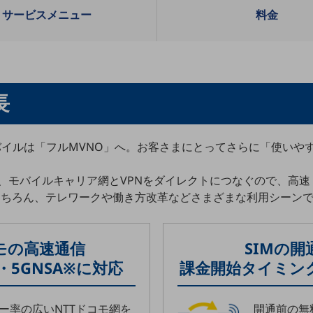
サービスメニュー
料金
長
sal Oneモバイルは「フルMVNO」へ。お客さまにとってさらに「使
、モバイルキャリア網とVPNをダイレクトにつなぐので、高速
用はもちろん、テレワークや働き方改革などさまざまな利用シーン
モの高速通信
SIMの
ed・5GNSA※に対応
課金開始タイミン
ー率の広いNTTドコモ網を
開通前の無