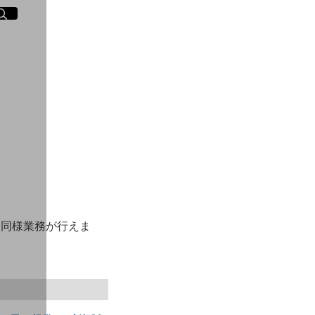
イト内検索
く
に社内同様業務が行えま