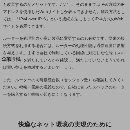
も改善するのがメリットです。だだし、そのままではIPv6方式のIP
法人向けモバイルトップ
はじめての方へ
アドレスを使用したWebサイトしか表示できません。解決方法とし
サービス・商品を探す
ては、「IPv4 over IPv6」という接続方法によってIPv4方式のWeb
新規会員登録/ログインはこちら
100回線以上のお問い合わせ・お見積りはこちら
サイトを表示できます。
ルーターを処理能力が高い製品に変更するのも有効です。従来の接
続方式を利用する場合には、ルーターの処理性能は通信速度に影響
を与えます。まずは自社で利用している回線に対応した性能（スル
別ウィンドウで開きます
企業情報
ープット）を満たしているかを確認し、満たしていないようであれ
企業情報TOP
ば買い替えを検討するとよいでしょう。
会社案内
会社案内TOP
また、ルーターの同時接続台数（セッション数）も確認してみてく
ださい。輻輳＝回線の混雑なので、自社に合ったスペックのルータ
組織
ーを購入すると輻輳が起きにくくなります。
沿革
社長からのご挨拶
事業拠点
快適なネット環境の実現のために