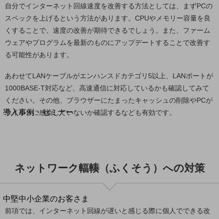
セキュリティ
自分でインターネット回線速度を改善する方法としては、まずPCの
スペックを上げるという方法があります。CPUやメモリー容量を良
運用保守・故障紛失サポート
くすることで、速度の改善が期待できるでしょう。また、ファーム
回線・ネットワーク
ウェアやプログラムを最新のものにアップデートすることで改善す
お手続き
る可能性があります。
あわせてLANケーブルがエンハンスドカテゴリ5以上、LANポートが
1000BASE-T対応など、高速通信に対応しているかも確認してみて
別ウィンドウで開きます
ください。その他、ブラウザーにたまったキャッシュの削除やPCが
サービスをご利用中のお客さま
導入事例・セミナー
ウイルスに感染していないか確認するなども有効です。
導入事例TOP
最新の導入事例や注目の導入事例をご紹介します
セミナー
ネットワーク輻輳（ふくそう）への対策
開催・出展する各種セミナー、イベント情報をご紹介します
別ウィンドウで開きます
中堅中小企業のお客さま
NTTドコモビジネスウォッチ
前項では、インターネット回線が遅いと感じる際に個人でできる改