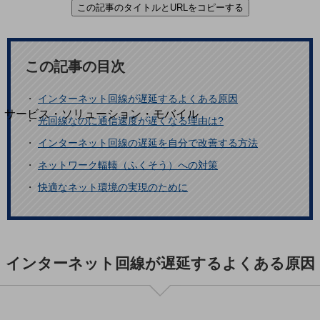
地域経済のさらなる活性化に取り組みます
この記事のタイトルとURLをコピーする
自治体・地域社会との共創
LGPF(Local Government Platform)
この記事の目次
別ウィンドウで開きます
・
インターネット回線が遅延するよくある原因
サービス・ソリューション・モバイル
・
光回線なのに通信速度が遅くなる理由は?
サービス・ソリューションTOP
・
インターネット回線の遅延を自分で改善する方法
DXに関する課題を解決する
・
ネットワーク輻輳（ふくそう）への対策
サービス・ソリューションをご紹介
カテゴリーで探す
・
快適なネット環境の実現のために
カテゴリーで探すTOP
ネットワーク・モバイル
クラウド・データセンター
インターネット回線が遅延するよくある原因
電話・映像コミュニケーション
セキュリティ