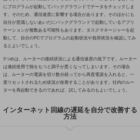
にプログラムが起動してバックグラウンドでデータをチェックしま
通信モジュール製品
す。そのため、通信速度に影響する場合があります。そのほかにも
自分が意識しないあいだにバックグラウンドで起動しているアプリ
衛星携帯電話
ケーションが複数ある可能性もあります。タスクマネージャーを起
IOT完了済みメーカーブランド製品
動して、自分のPCでプログラムの起動状況や負荷状況を確認してみ
料金
るとよいでしょう。
料金TOP
ドコモBiz データ無制限 ドコモ MAX ドコモ mini ドコモBiz かけ放題
3つめは、ルーターの接続状況による通信速度の低下です。ルーター
は連続使用で熱をもつと調子が悪くなってしまいます。その場合
ケータイプラン
は、ルーターの電源を切り数分経ってから再度電源を入れると、一
5Gデータプラス
度リセットされるため状況が改善することがあります。社内のルー
ターを再起動できるのであれば、試してみるのもよいでしょう。
データプラス
IoT向け回線料金
インターネット回線の遅延を自分で改善する
方法
home5Gプラン
モバイルサービス
端末の一元管理