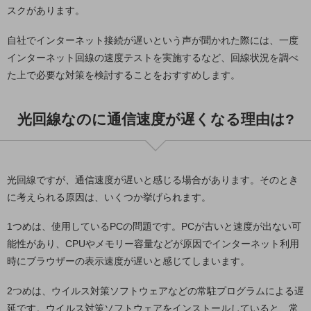
教育
スクがあります。
モビリティ
自社でインターネット接続が遅いという声が聞かれた際には、一度
インターネット回線の速度テストを実施するなど、回線状況を調べ
製造・建設業
た上で必要な対策を検討することをおすすめします。
小売業
キーワードで探す
モバイルTOP
光回線なのに通信速度が遅くなる理由は?
法人向けスマホ・携帯に関する、
おすすめの機種、料金やサービスをご紹介
製品
光回線ですが、通信速度が遅いと感じる場合があります。そのとき
製品TOP
に考えられる原因は、いくつか挙げられます。
ビジネス向けスマートフォン
1つめは、使用しているPCの問題です。PCが古いと速度が出ない可
タフネススマートフォン
能性があり、CPUやメモリー容量などが原因でインターネット利用
データ通信製品
時にブラウザーの表示速度が遅いと感じてしまいます。
ドコモケータイ
2つめは、ウイルス対策ソフトウェアなどの常駐プログラムによる遅
延です。ウイルス対策ソフトウェアをインストールしていると、常
5G対応ホームルーター