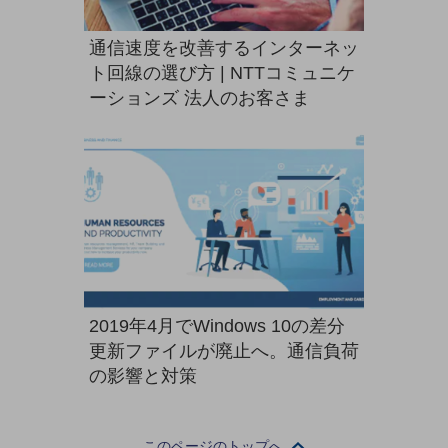
ダイバーシティ
経営情報
通信速度を改善するインターネッ
経営情報TOP
ト回線の選び方 | NTTコミュニケ
業績
ーションズ 法人のお客さま
決算公告
電子公告
基礎的電気通信役務損益明細表
採用情報
採用情報TOP
新卒採用
経験者採用
2019年4月でWindows 10の差分
更新ファイルが廃止へ。通信負荷
障がい者採用
の影響と対策
人材育成制度
広告・協賛
広告
このページのトップへ