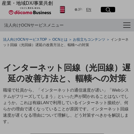
産業・地域DX/事業共創
日本語
English
OPEN HUB for Plural Futures
JP
EN
サイト内検索
開く
メニュー
開く
自律・分散・協調型社会の実現を目指し、
法人向けOCNサービスメニュー
「社会可能性」を探究・実装する事業共創エコシステムです。
OPEN HUB for Plural Futuresとは
フリーワードを入力して探す
イベント/ウェビナー
法人向けOCNサービスTOP
OCNとは
お役立ちコンテンツ
インターネ
記事コンテンツ
ット回線（光回線）遅延の改善方法と、輻輳への対策
プレイヤー(カタリスト/パートナー企業)
検索する
事例
Smart World
インターネット回線（光回線）遅
産業・地域DXプラットフォーマーとして
フリーワードでNTTドコモビジネスの
取り組みを検索
企業と地域が持続成長する社会を目指します
延の改善方法と、輻輳への対策
Smart City
Smart Education
職場で社員から、「インターネットの通信速度が遅い」「Webシス
Smart Healthcare
テムがフリーズしてしまう」といった声が聞かれることはないでし
Smart Industry
ょうか。これは有線LANで利用しているインターネット接続が、何
Smart Mobility
Smart Worksite
らかの理由で遅くなっていることが原因です。インターネット回線
生成AI(Generative AI)
速度が遅くなる理由について理解し、どう対策すべきかを解説しま
地域の取り組み
す。
地域社会を支える皆さまと地域課題の解決や