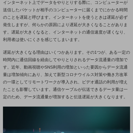
インターネット上でデータをやりとりする際に、コンピューターが
5G
送信したパケットが相手のコンピューターに届くまでにかかる時間
IoT
のことを遅延と呼びます。インターネットを使うときは遅延が必ず
発生しますが、何らかの原因により遅延が大きくなることがありま
AI
す。遅延が大きくなると、インターネットの通信速度が遅くなり、
データ利活用
利用者は使いにくさを感じてしまいます。
運用管理
遅延が大きくなる理由はいくつかあります。その1つが、ある一定の
業務支援・マーケティング
時間内に通信回線を経由してやりとりされるデータ流通量の増加で
す。近年、動画視聴やSNS利用の増加といった要因からデータ流通
災害対策・BCP
量は増加傾向にあり、加えて新型コロナウイルス対策や働き方改革
課題・ニーズで探す
の一環としてリモートワークが導入され、ビデオ通話の利用が増え
課題・ニーズで探すTOP
たことも影響しています。通信ケーブルが伝送できるデータ量は一
コミュニケーション・情報共有
定のため、データ流通量が増加すると伝送遅延が大きくなります。
マーケティング
業務効率化
災害対策