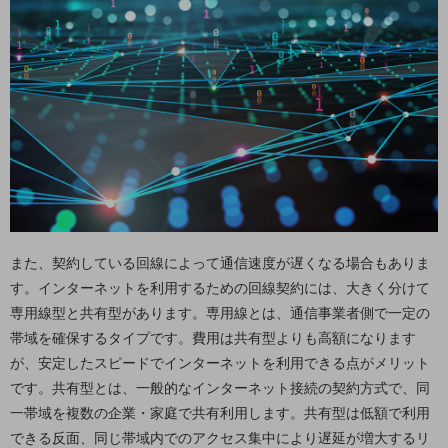
職場環境整備
地域共創・地方創生
セキュリティ対策
遠隔監視
顧客体験（CX）改善
自動化・省電化
人材不足解消
業種・業態で探す
また、契約している回線によって通信速度が遅くなる場合もありま
業種・業態で探すTOP
す。インターネットを利用するための回線契約には、大きく分けて
専用線型と共有型があります。専用線とは、通信事業者側で一定の
自治体
帯域を確保するタイプです。費用は共有型よりも高額になります
一次産業
が、安定したスピードでインターネットを利用できる点がメリット
医療・介護
です。共有型とは、一般的なインターネット接続の契約方式で、同
一帯域を複数の企業・家庭で共有利用します。共有型は低額で利用
観光
できる反面、同じ帯域内でのアクセス集中により遅延が増大するリ