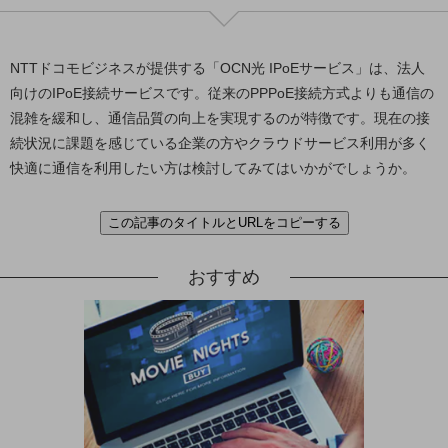
グループ会社
会社案内パンフレット
ニュースルーム
NTTドコモビジネスが提供する「OCN光 IPoEサービス」は、法人
ニュースルームTOP
向けのIPoE接続サービスです。従来のPPPoE接続方式よりも通信の
混雑を緩和し、通信品質の向上を実現するのが特徴です。現在の接
ニュースリリース
続状況に課題を感じている企業の方やクラウドサービス利用が多く
地域からの発表
快適に通信を利用したい方は検討してみてはいかがでしょうか。
重要なお知らせ
この記事のタイトルとURLをコピーする
お知らせ
社外からの評価実績
おすすめ
サステナビリティ
サステナビリティTOP
NTTドコモビジネスグループのサステナビリティ
サステナビリティ基本方針
サステナビリティレポート