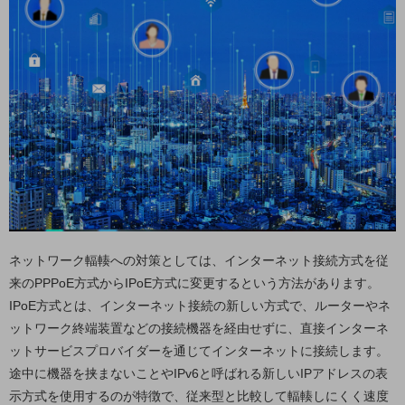
セキュリティ
その他のお悩みはこちら
業界から見つける
業界から見つけるTOP
製造業
小売・卸売業
運輸業
建設業
地域産業
ネットワーク輻輳への対策としては、インターネット接続方式を従
その他の業界はこちら
来のPPPoE方式からIPoE方式に変更するという方法があります。
ゲーム感覚で見つける
IPoE方式とは、インターネット接続の新しい方式で、ルーターやネ
ビジネスお悩み診断
ットワーク終端装置などの接続機器を経由せずに、直接インターネ
NTTドコモビジネス
ットサービスプロバイダーを通じてインターネットに接続します。
オンラインショップ
途中に機器を挟まないことやIPv6と呼ばれる新しいIPアドレスの表
モバイル・ICTサービスをオンラインで
示方式を使用するのが特徴で、従来型と比較して輻輳しにくく速度
相談・申し込みができるバーチャルショップ