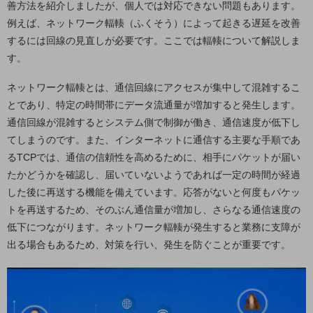
ビジネスお役立ち情報
善方法を紹介しましたが、個人では対応できない問題もあります。
例えば、ネットワーク輻輳（ふくそう）によって起きる遅延を改善
旬な話題やお役立ち資料などDXの課題を
するには回線の見直しが必要です。ここでは輻輳について解説しま
解決するヒントをお届けする記事サイト
新着記事
す。
お役立ち資料ダウンロード
トレンド記事特集
ネットワーク輻輳とは、通信回線にアクセスが集中して混雑するこ
IT用語集
とであり、特定の時間帯にデータ流通量が増加すると発生します。
中堅中小企業向け
通信回線が混雑するとシステム側で制御が働き、通信速度が低下し
サービス・ソリューション
てしまうのです。また、インターネットに通信する主要な手順であ
課題やニーズに合ったサービスをご紹介し、
るTCPでは、通信の信頼性を高めるために、相手にパケットが届い
中堅中小企業のビジネスをサポート！
たかどうかを確認し、届いていないようであれば一定の時間が経過
お悩みから見つける
お悩みから見つけるTOP
した後に再送する機能を備えています。応答がないと何度もパケッ
トを再送するため、そのぶん通信量が増加し、さらなる通信速度の
ネットワーク
低下につながります。ネットワーク輻輳が発生すると業務に支障が
モバイル・音声
出る場合もあるため、対策を行い、発生を防ぐことが重要です。
バックオフィス
リモート・ハイブリッドワーク