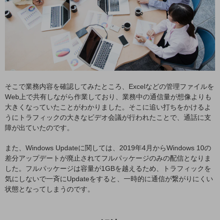
職場環境整備
地域共創・地方創生
セキュリティ対策
遠隔監視
顧客体験（CX）改善
そこで業務内容を確認してみたところ、Excelなどの管理ファイルを
Web上で共有しながら作業しており、業務中の通信量が想像よりも
自動化・省電化
大きくなっていたことがわかりました。そこに追い打ちをかけるよ
人材不足解消
うにトラフィックの大きなビデオ会議が行われたことで、通話に支
業種・業態で探す
障が出ていたのです。
業種・業態で探すTOP
また、Windows Updateに関しては、2019年4月からWindows 10の
自治体
差分アップデートが廃止されてフルパッケージのみの配信となりま
した。フルパッケージは容量が1GBを越えるため、トラフィックを
一次産業
気にしないで一斉にUpdateをすると、一時的に通信が繋がりにくい
状態となってしまうのです。
医療・介護
観光