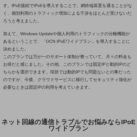
セキュリティ
す。IPoE接続でIPv6を導入することで、網終端装置を通ることがな
く、個別利用のトラフィック増加による干渉をほとんど受けないだ
その他のお悩みはこちら
業界から見つける
ろうと考えました。
業界から見つけるTOP
加えて、Windows Updateや個人利用のトラフィックの分離機能が
製造業
あるということで、「OCN IPoEワイドプラン」を導入することに
決めました。
小売・卸売業
このプランでは万が一のサポート体制が整っていて、月々の料金も
運輸業
お得だと感じました。その他、このプランでは固定IPと動的IPのど
建設業
ちらかを選択できます。現状では動的IPでも問題ないとの事だった
のですが、今後、クラウドサービスに移行してセキュリティ強化が
地域産業
必要なときは固定IPの利用を考えていきます。
その他の業界はこちら
ゲーム感覚で見つける
ビジネスお悩み診断
NTTドコモビジネス
オンラインショップ
ネット回線の通信トラブルでお悩みならIPoE
ワイドプラン
モバイル・ICTサービスをオンラインで
相談・申し込みができるバーチャルショップ