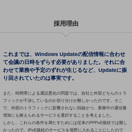
ビジネスお役立ち情報
旬な話題やお役立ち資料などDXの課題を
解決するヒントをお届けする記事サイト
採用理由
新着記事
お役立ち資料ダウンロード
トレンド記事特集
IT用語集
中堅中小企業向け
サービス・ソリューション
これまでは、Windows Updateの配信情報に合わせ
て会議の日時をずらす必要がありました。それに合
課題やニーズに合ったサービスをご紹介し、
中堅中小企業のビジネスをサポート！
わせて業務や予定のずれが生じるなど、Updateに振
お悩みから見つける
り回されていたのは事実です。
お悩みから見つけるTOP
ネットワーク
また、時間帯による通話悪化の問題では、自社と外部どちらのトラ
フィックが干渉しているのか切り分けが難しかったのです。そこ
モバイル・音声
で、外部のトラフィックに影響されない回線かつ、業務中の通信量
バックオフィス
増加にも耐えられるサービスを選択することを考えました。
しかし、これらの条件を満たすためには従来のPPPoE接続では難し
リモート・ハイブリッドワーク
かったので、IPoE接続のサービスを視野に入れることにしたので