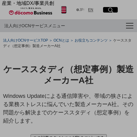
産業・地域DX/事業共創
日本語
English
OPEN HUB for Plural Futures
JP
EN
サイト内検索
開く
メニュー
開く
自律・分散・協調型社会の実現を目指し、
法人向けOCNサービスメニュー
「社会可能性」を探究・実装する事業共創エコシステムです。
OPEN HUB for Plural Futuresとは
フリーワードを入力して探す
イベント/ウェビナー
法人向けOCNサービスTOP
OCNとは
お役立ちコンテンツ
ケーススタ
記事コンテンツ
ディ（想定事例）製造メーカーA社
プレイヤー(カタリスト/パートナー企業)
検索する
事例
Smart World
ケーススタディ（想定事例）製造
産業・地域DXプラットフォーマーとして
フリーワードでNTTドコモビジネスの
取り組みを検索
企業と地域が持続成長する社会を目指します
メーカーA社
Smart City
Smart Education
Smart Healthcare
Windows Updateによる通信障害や、帯域の狭さによ
Smart Industry
る業務ストレスに悩んでいた製造メーカーA社。その
Smart Mobility
Smart Worksite
問題から解決までのケーススタディ（想定事例）を
生成AI(Generative AI)
紹介します。
地域の取り組み
地域社会を支える皆さまと地域課題の解決や