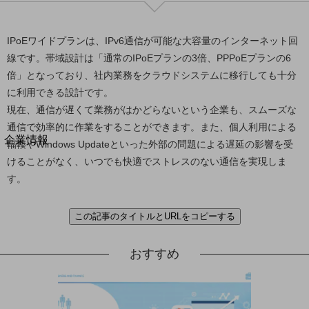
法人向けモバイルトップ
はじめての方へ
サービス・商品を探す
IPoEワイドプランは、IPv6通信が可能な大容量のインターネット回
新規会員登録/ログインはこちら
線です。帯域設計は「通常のIPoEプランの3倍、PPPoEプランの6
100回線以上のお問い合わせ・お見積りはこちら
倍」となっており、社内業務をクラウドシステムに移行しても十分
に利用できる設計です。
現在、通信が遅くて業務がはかどらないという企業も、スムーズな
通信で効率的に作業をすることができます。また、個人利用による
別ウィンドウで開きます
企業情報
輻輳やWindows Updateといった外部の問題による遅延の影響を受
企業情報TOP
けることがなく、いつでも快適でストレスのない通信を実現しま
会社案内
す。
会社案内TOP
組織
この記事のタイトルとURLをコピーする
沿革
おすすめ
社長からのご挨拶
事業拠点