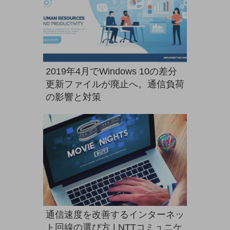
グループ会社
会社案内パンフレット
ニュースルーム
ニュースルームTOP
ニュースリリース
2019年4月でWindows 10の差分
地域からの発表
更新ファイルが廃止へ。通信負荷
の影響と対策
重要なお知らせ
お知らせ
社外からの評価実績
サステナビリティ
サステナビリティTOP
NTTドコモビジネスグループのサステナビリティ
サステナビリティ基本方針
通信速度を改善するインターネッ
サステナビリティレポート
ト回線の選び方 | NTTコミュニケ