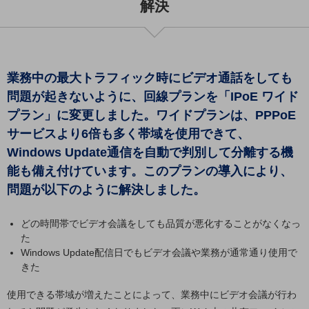
解決
教育
モビリティ
製造・建設業
業務中の最大トラフィック時にビデオ通話をしても
小売業
問題が起きないように、回線プランを「IPoE ワイド
キーワードで探す
モバイルTOP
プラン」に変更しました。ワイドプランは、PPPoE
サービスより6倍も多く帯域を使用できて、
法人向けスマホ・携帯に関する、
Windows Update通信を自動で判別して分離する機
おすすめの機種、料金やサービスをご紹介
製品
能も備え付けています。このプランの導入により、
製品TOP
問題が以下のように解決しました。
ビジネス向けスマートフォン
どの時間帯でビデオ会議をしても品質が悪化することがなくなっ
タフネススマートフォン
た
Windows Update配信日でもビデオ会議や業務が通常通り使用で
データ通信製品
きた
ドコモケータイ
使用できる帯域が増えたことによって、業務中にビデオ会議が行わ
5G対応ホームルーター