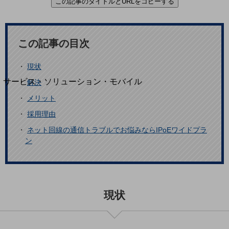
この記事のタイトルとURLをコピーする
地域経済のさらなる活性化に取り組みます
自治体・地域社会との共創
LGPF(Local Government Platform)
この記事の目次
別ウィンドウで開きます
・
現状
サービス・ソリューション・モバイル
・
解決
サービス・ソリューションTOP
・
メリット
DXに関する課題を解決する
・
採用理由
サービス・ソリューションをご紹介
・
ネット回線の通信トラブルでお悩みならIPoEワイドプラ
カテゴリーで探す
ン
カテゴリーで探すTOP
ネットワーク・モバイル
クラウド・データセンター
現状
電話・映像コミュニケーション
セキュリティ