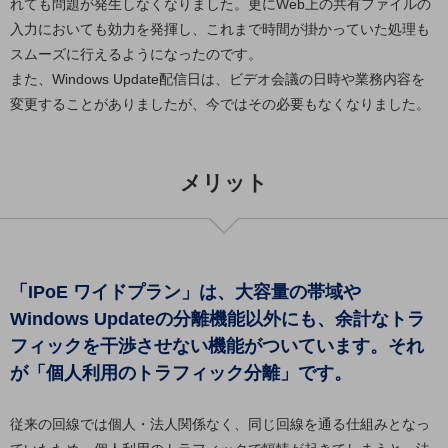
れても問題が発生しなくなりました。更にWeb上の共有ファイルの
入力においても効力を発揮し、これまで時間が掛かっていた処理も
通信モジュール製品
スムーズに行えるようになったのです。
衛星携帯電話
また、Windows Update配信日は、ビデオ会議の日時や業務内容を
変更することがありましたが、今ではその必要もなくなりました。
IOT完了済みメーカーブランド製品
料金
料金TOP
メリット
ドコモBiz データ無制限 ドコモ MAX ドコモ mini ドコモBiz かけ放題
ケータイプラン
5Gデータプラス
「IPoE ワイドプラン」は、大容量の帯域や
データプラス
Windows Updateの分離機能以外にも、余計なトラ
IoT向け回線料金
フィックを干渉させない機能がついています。それ
home5Gプラン
が「個人利用のトラフィック分離」です。
モバイルサービス
端末の一元管理
従来の回線では個人・法人関係なく、同じ回線を通る仕組みとなっ