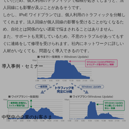
セキュリティ
ていたため、個人利用のトラフィックで輻輳が起きてしまうと、法
人回線にも影響が及ぶことがあるそうです。
運用保守・故障紛失サポート
しかし、IPoE ワイドプランでは、個人利用のトラフィックを分離し
回線・ネットワーク
てくれます。法人回線が個人回線の影響を受けることがなくなるた
お手続き
め、自社とは関係のない遅延で悩まされることはありません。
また、サポートも充実しているため、不意のトラブルがあってもす
ぐに連絡をして修理を受けられます。社内にネットワークに詳しい
人材がいなくても、問題なく導入できるのです。
別ウィンドウで開きます
サービスをご利用中のお客さま
導入事例・セミナー
導入事例TOP
最新の導入事例や注目の導入事例をご紹介します
セミナー
開催・出展する各種セミナー、イベント情報をご紹介します
別ウィンドウで開きます
中堅中小企業のお客さま
NTTドコモビジネスウォッチ