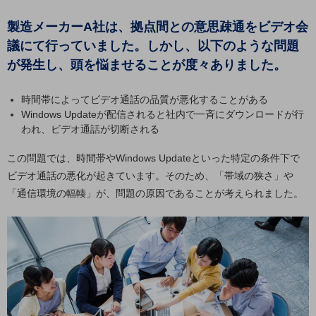
5G
製造メーカーA社は、拠点間との意思疎通をビデオ会
IoT
議にて行っていました。しかし、以下のような問題
AI
が発生し、頭を悩ませることが度々ありました。
データ利活用
時間帯によってビデオ通話の品質が悪化することがある
運用管理
Windows Updateが配信されると社内で一斉にダウンロードが行
われ、ビデオ通話が切断される
業務支援・マーケティング
この問題では、時間帯やWindows Updateといった特定の条件下で
災害対策・BCP
ビデオ通話の悪化が起きています。そのため、「帯域の狭さ」や
課題・ニーズで探す
「通信環境の輻輳」が、問題の原因であることが考えられました。
課題・ニーズで探すTOP
コミュニケーション・情報共有
マーケティング
業務効率化
災害対策