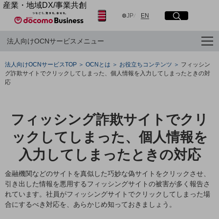
産業・地域DX/事業共創
日本語
English
OPEN HUB for Plural Futures
JP
EN
サイト内検索
開く
メニュー
開く
自律・分散・協調型社会の実現を目指し、
法人向けOCNサービスメニュー
「社会可能性」を探究・実装する事業共創エコシステムです。
OPEN HUB for Plural Futuresとは
フリーワードを入力して探す
イベント/ウェビナー
法人向けOCNサービスTOP
OCNとは
お役立ちコンテンツ
フィッシン
記事コンテンツ
グ詐欺サイトでクリックしてしまった、個人情報を入力してしまったときの対
プレイヤー(カタリスト/パートナー企業)
検索する
応
事例
Smart World
産業・地域DXプラットフォーマーとして
フリーワードでNTTドコモビジネスの
フィッシング詐欺サイトでクリ
取り組みを検索
企業と地域が持続成長する社会を目指します
Smart City
ックしてしまった、個人情報を
Smart Education
Smart Healthcare
入力してしまったときの対応
Smart Industry
Smart Mobility
金融機関などのサイトを真似した巧妙な偽サイトをクリックさせ、
Smart Worksite
引き出した情報を悪用するフィッシングサイトの被害が多く報告さ
生成AI(Generative AI)
れています。社員がフィッシングサイトでクリックしてしまった場
地域の取り組み
合にするべき対応を、あらかじめ知っておきましょう。
地域社会を支える皆さまと地域課題の解決や