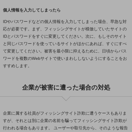
教育
個人情報を入力してしまったら
モビリティ
IDやパスワードなどの個人情報を入力してしまった場合、早急な対
製造・建設業
応が必要です。まず、フィッシングサイトが模倣していたサイトの
IDとパスワードをすぐに変更してください。次に、もしそのサイト
小売業
キーワードで探す
と同じパスワードを使っているサイトがほかにあれば、すぐにすべ
モバイルTOP
て変更してください。被害を最小限に抑えるために、日頃からパス
ワードを複数のWebサイトで使いまわししないようにすることをお
法人向けスマホ・携帯に関する、
おすすめの機種、料金やサービスをご紹介
すすめします。
製品
製品TOP
企業が被害に遭った場合の対処
ビジネス向けスマートフォン
タフネススマートフォン
データ通信製品
企業に属する社員がフィッシングサイト詐欺に遭うケースもありま
ドコモケータイ
すが、それとは別に企業の名前を騙ってフィッシングサイト詐欺が
行われる場合もあります。 ユーザーや取引先から、そのような報告
5G対応ホームルーター