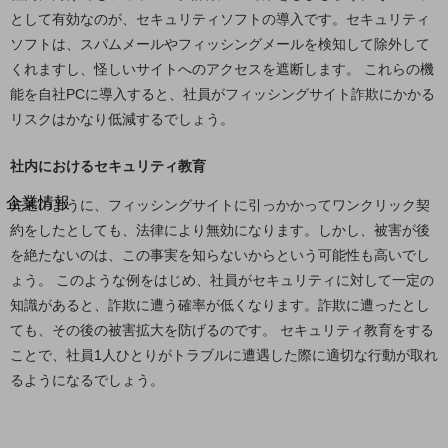
法人向けモバイルトップ
として有効なのが、セキュリティソフトの導入です。セキュリティ
はじめての方へ
ソフトは、スパムメールやフィッシングメールを検知して除外して
サービス・商品を探す
くれますし、怪しいサイトへのアクセスを遮断します。 これらの機
新規会員登録/ログインはこちら
100回線以上のお問い合わせ・お見積りはこちら
能を自社PCに導入すると、社員がフィッシングサイト詐欺にかかる
リスクはかなり低減するでしょう。
社内におけるセキュリティ教育
別ウィンドウで開きます
企業情報
先述のように、フィッシングサイトに引っかかってワンクリック契
企業情報TOP
約をしたとしても、法律により無効になります。しかし、被害が後
会社案内
を絶たないのは、この事実を知らないからという可能性も高いでし
会社案内TOP
ょう。 このような例をはじめ、社員がセキュリティに対して一定の
知識があると、詐欺に遭う確率が低くなります。詐欺に遭ったとし
組織
ても、その後の被害拡大を防げるのです。 セキュリティ教育をする
沿革
ことで、社員1人ひとりがトラブルに遭遇した際に適切な行動が取れ
社長からのご挨拶
るようになるでしょう。
事業拠点