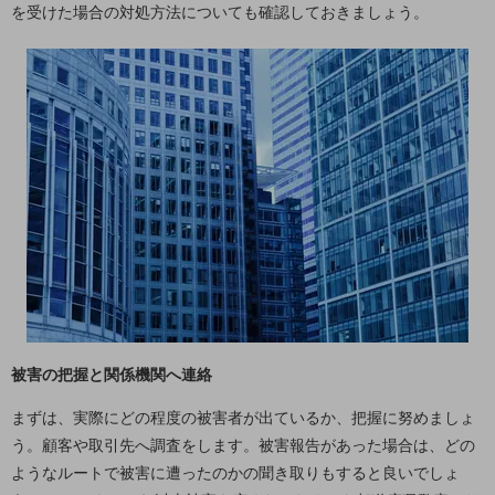
を受けた場合の対処方法についても確認しておきましょう。
通信モジュール製品
衛星携帯電話
IOT完了済みメーカーブランド製品
料金
料金TOP
ドコモBiz データ無制限 ドコモ MAX ドコモ mini ドコモBiz かけ放題
ケータイプラン
5Gデータプラス
データプラス
IoT向け回線料金
被害の把握と関係機関へ連絡
home5Gプラン
まずは、実際にどの程度の被害者が出ているか、把握に努めましょ
モバイルサービス
う。顧客や取引先へ調査をします。被害報告があった場合は、どの
端末の一元管理
ようなルートで被害に遭ったのかの聞き取りもすると良いでしょ