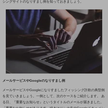
シングサイトのなりすまし例を知っておきましょう。
5G
IoT
AI
データ利活用
運用管理
業務支援・マーケティング
災害対策・BCP
課題・ニーズで探す
課題・ニーズで探すTOP
コミュニケーション・情報共有
メールサービスやGoogleのなりすまし例
マーケティング
メールサービスやGoogleになりすましたフィッシング詐欺の典型例
業務効率化
を見ていきましょう。一例として、次のケースをご紹介します。 あ
る日、『重要なお知らせ』というタイトルのメールが届きました。
災害対策