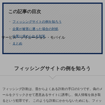
地域経済のさらなる活性化に取り組みます
自治体・地域社会との共創
LGPF(Local Government Platform)
この記事の目次
・
フィッシングサイトの例を知ろう
別ウィンドウで開きます
・
企業が被害に遭った場合の対処
・
企業に求められる対策
サービス・ソリューション・モバイル
サービス・ソリューションTOP
・
まとめ
DXに関する課題を解決する
サービス・ソリューションをご紹介
カテゴリーで探す
カテゴリーで探すTOP
フィッシングサイトの例を知ろう
ネットワーク・モバイル
クラウド・データセンター
フィッシング詐欺は、昔からよくある詐欺の手口の1つです。偽のメ
電話・映像コミュニケーション
ールをクリックさせて悪意あるサイトに誘導し、個人情報を抜き取
セキュリティ
るという犯罪です。 このような詐欺にかからないためにも、フィッ