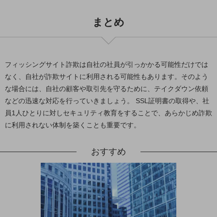
グループ会社
まとめ
会社案内パンフレット
ニュースルーム
ニュースルームTOP
ニュースリリース
フィッシングサイト詐欺は自社の社員が引っかかる可能性だけでは
地域からの発表
なく、自社が詐欺サイトに利用される可能性もあります。そのよう
な場合には、自社の顧客や取引先を守るために、テイクダウン依頼
重要なお知らせ
などの迅速な対応を行っていきましょう。 SSL証明書の取得や、社
お知らせ
員1人ひとりに対しセキュリティ教育をすることで、あらかじめ詐欺
に利用されない体制を築くことも重要です。
社外からの評価実績
サステナビリティ
サステナビリティTOP
おすすめ
NTTドコモビジネスグループのサステナビリティ
サステナビリティ基本方針
サステナビリティレポート