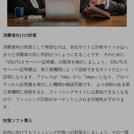
セキュリティ
その他のお悩みはこちら
業界から見つける
業界から見つけるTOP
消費者向けの対策
製造業
消費者向け対策として有効なのは、自社サイトと詐欺サイトがはっ
小売・卸売業
きりと消費者の目に判別がつくようにすることです。そのために
運輸業
『SSL/TLS サーバー証明書』の取得を検討しましょう。 SSL/TLS
サーバー証明書は、第三者機関によって信頼できるサイトだという
建設業
証明になります。アドレスが『http』から『https』になり、プロパ
地域産業
ティから証明書を発行した機関が確認可能です。 より信頼のある第
三者機関に依頼すると、フィッシングサイトには真似できなくなる
その他の業界はこちら
ゲーム感覚で見つける
ので、フィッシング詐欺のターゲットにされる可能性が下がりま
ビジネスお悩み診断
す。
NTTドコモビジネス
オンラインショップ
対策ソフト導入
モバイル・ICTサービスをオンラインで
社内に向けてもフィッシング詐欺への対策をしましょう。その一環
相談・申し込みができるバーチャルショップ