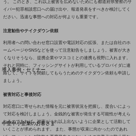
セキュリティ
う。 このとき、これ以上被害を広めないためにも都道府県警察のサ
イバー犯罪相談窓口への届け出や、報道発表をすべきか検討してく
運用保守・故障紛失サポート
ださい。迅速な事態への対応が何よりも重要です。
回線・ネットワーク
お手続き
注意勧告やテイクダウン依頼
利用者への問い合わせ窓口設置や電話対応の拡張、または自社のホ
ームページやSNSなどを使って注意勧告をしましょう。被害が大き
くなりそうなら、提携企業やマスコミとの連携も視野に入れます。
別ウィンドウで開きます
サービスをご利用中のお客さま
それと同時に、フィッシングサイトが利用しているプロバイダに連
導入事例・セミナー
絡して、サイトを閉鎖してもらうためのテイクダウン依頼も申請し
導入事例TOP
ましょう。
最新の導入事例や注目の導入事例をご紹介します
セミナー
被害対応と事後対応
開催・出展する各種セミナー、イベント情報をご紹介します
対応窓口に寄せられた情報を元に被害状況を把握し、度合いによっ
て対応を検討しましょう。金銭的な被害が発生する可能性が考えら
れるのであれば、被害がそれ以上出ないように企業として活動して
別ウィンドウで開きます
中堅中小企業のお客さま
いくことが求められます。 また、事態が収束に向かったのであれ
NTTドコモビジネスウォッチ