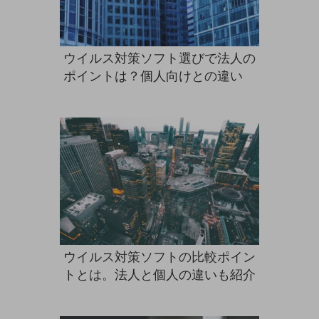
ダイバーシティ
経営情報
経営情報TOP
ウイルス対策ソフト選びで法人の
業績
ポイントは？個人向けとの違い
決算公告
電子公告
基礎的電気通信役務損益明細表
採用情報
採用情報TOP
新卒採用
経験者採用
障がい者採用
ウイルス対策ソフトの比較ポイン
トとは。法人と個人の違いも紹介
人材育成制度
広告・協賛
広告