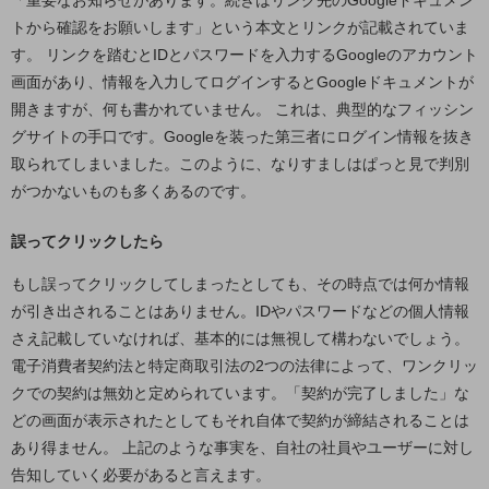
「重要なお知らせがあります。続きはリンク先のGoogleドキュメン
職場環境整備
トから確認をお願いします」という本文とリンクが記載されていま
す。 リンクを踏むとIDとパスワードを入力するGoogleのアカウント
地域共創・地方創生
画面があり、情報を入力してログインするとGoogleドキュメントが
セキュリティ対策
開きますが、何も書かれていません。 これは、典型的なフィッシン
遠隔監視
グサイトの手口です。Googleを装った第三者にログイン情報を抜き
取られてしまいました。このように、なりすましはぱっと見で判別
顧客体験（CX）改善
がつかないものも多くあるのです。
自動化・省電化
誤ってクリックしたら
人材不足解消
業種・業態で探す
もし誤ってクリックしてしまったとしても、その時点では何か情報
業種・業態で探すTOP
が引き出されることはありません。IDやパスワードなどの個人情報
さえ記載していなければ、基本的には無視して構わないでしょう。
自治体
電子消費者契約法と特定商取引法の2つの法律によって、ワンクリッ
一次産業
クでの契約は無効と定められています。「契約が完了しました」な
どの画面が表示されたとしてもそれ自体で契約が締結されることは
医療・介護
あり得ません。 上記のような事実を、自社の社員やユーザーに対し
観光
告知していく必要があると言えます。