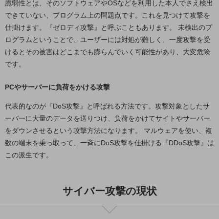
脆弱性とは、そのソフトウェアやOSなどを利用した本人でさえ検出
職場環境整備
できていない、プログラム上の問題点です。これを見つけて攻撃を
地域共創・地方創生
仕掛けます。『ゼロディ攻撃』と呼ぶこともあります。 未検出のプ
ログラムということで、ユーザーには対処が難しく、一度攻撃を受
セキュリティ対策
けるとその被害はどこまでも膨らんでいく可能性があり、大変危険
遠隔監視
です。
顧客体験（CX）改善
PCやサーバーに負荷をかける攻撃
自動化・省電化
代表的なのが『DoS攻撃』と呼ばれる方法です。攻撃対象としたサ
人材不足解消
ーバーに大量のデータを送りつけ、負荷をかけてサイトやサーバー
業種・業態で探す
をダウンさせるという攻撃方法になります。 マルウェアを使い、複
業種・業態で探すTOP
数の端末を乗っ取って、一斉にDoS攻撃を仕掛ける『DDoS攻撃』は
自治体
この派生です。
一次産業
サイバー攻撃の現状
医療・介護
観光