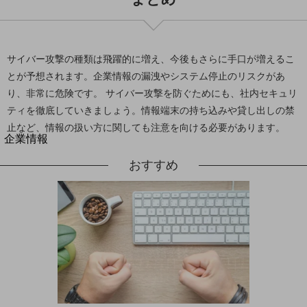
法人向けモバイルトップ
はじめての方へ
サービス・商品を探す
新規会員登録/ログインはこちら
サイバー攻撃の種類は飛躍的に増え、今後もさらに手口が増えるこ
100回線以上のお問い合わせ・お見積りはこちら
とが予想されます。企業情報の漏洩やシステム停止のリスクがあ
り、非常に危険です。 サイバー攻撃を防ぐためにも、社内セキュリ
ティを徹底していきましょう。情報端末の持ち込みや貸し出しの禁
止など、情報の扱い方に関しても注意を向ける必要があります。
別ウィンドウで開きます
企業情報
企業情報TOP
おすすめ
会社案内
会社案内TOP
組織
沿革
社長からのご挨拶
事業拠点