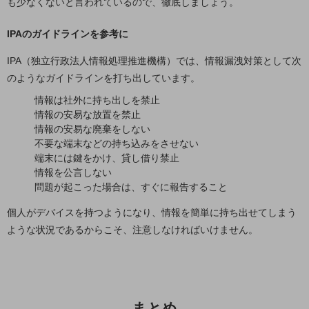
も少なくないと言われているので、徹底しましょう。
セキュリティ
その他のお悩みはこちら
IPAのガイドラインを参考に
業界から見つける
業界から見つけるTOP
IPA（独立行政法人情報処理推進機構）では、情報漏洩対策として次
のようなガイドラインを打ち出しています。
製造業
情報は社外に持ち出しを禁止
小売・卸売業
情報の安易な放置を禁止
情報の安易な廃棄をしない
運輸業
不要な端末などの持ち込みをさせない
端末には鍵をかけ、貸し借り禁止
建設業
情報を公言しない
問題が起こった場合は、すぐに報告すること
地域産業
個人がデバイスを持つようになり、情報を簡単に持ち出せてしまう
その他の業界はこちら
ゲーム感覚で見つける
ような状況であるからこそ、注意しなければいけません。
ビジネスお悩み診断
NTTドコモビジネス
オンラインショップ
モバイル・ICTサービスをオンラインで
まとめ
相談・申し込みができるバーチャルショップ