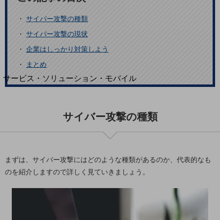
地域経済のさらなる活性化に取り組みます
自治体・地域社会との共創
・
サイバー攻撃の種類
LGPF(Local Government Platform)
・
サイバー攻撃の現状
・
企業はしっかり対策しよう
別ウィンドウで開きます
・
まとめ
サービス・ソリューション・モバイル
サービス・ソリューションTOP
DXに関する課題を解決する
サイバー攻撃の種類
サービス・ソリューションをご紹介
カテゴリーで探す
カテゴリーで探すTOP
ネットワーク・モバイル
まずは、サイバー攻撃にはどのような種類があるのか、代表的なも
のを紹介しますので詳しく見ていきましょう。
クラウド・データセンター
電話・映像コミュニケーション
セキュリティ