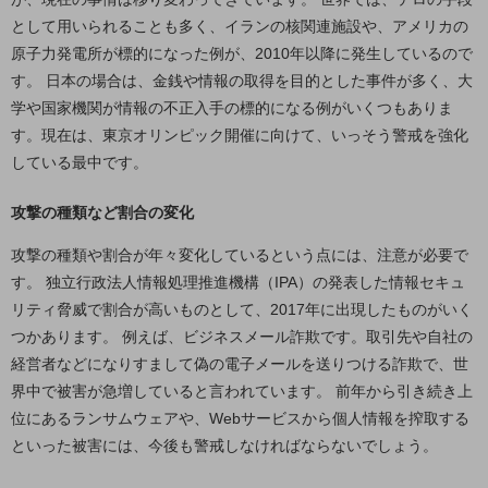
として用いられることも多く、イランの核関連施設や、アメリカの
通信モジュール製品
原子力発電所が標的になった例が、2010年以降に発生しているので
衛星携帯電話
す。 日本の場合は、金銭や情報の取得を目的とした事件が多く、大
学や国家機関が情報の不正入手の標的になる例がいくつもありま
IOT完了済みメーカーブランド製品
す。現在は、東京オリンピック開催に向けて、いっそう警戒を強化
料金
している最中です。
料金TOP
ドコモBiz データ無制限 ドコモ MAX ドコモ mini ドコモBiz かけ放題
攻撃の種類など割合の変化
ケータイプラン
攻撃の種類や割合が年々変化しているという点には、注意が必要で
す。 独立行政法人情報処理推進機構（IPA）の発表した情報セキュ
5Gデータプラス
リティ脅威で割合が高いものとして、2017年に出現したものがいく
データプラス
つかあります。 例えば、ビジネスメール詐欺です。取引先や自社の
IoT向け回線料金
経営者などになりすまして偽の電子メールを送りつける詐欺で、世
界中で被害が急増していると言われています。 前年から引き続き上
home5Gプラン
位にあるランサムウェアや、Webサービスから個人情報を搾取する
モバイルサービス
といった被害には、今後も警戒しなければならないでしょう。
端末の一元管理