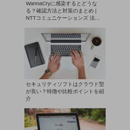
グループ会社
WannaCryに感染するとどうな
る？確認方法と対策のまとめ |
会社案内パンフレット
NTTコミュニケーションズ 法人
ニュースルーム
ニュースルームTOP
のお客さま
ニュースリリース
地域からの発表
重要なお知らせ
お知らせ
社外からの評価実績
セキュリティソフトはクラウド型
サステナビリティ
サステナビリティTOP
が良い？特徴や比較ポイントを紹
介
NTTドコモビジネスグループのサステナビリティ
サステナビリティ基本方針
サステナビリティレポート