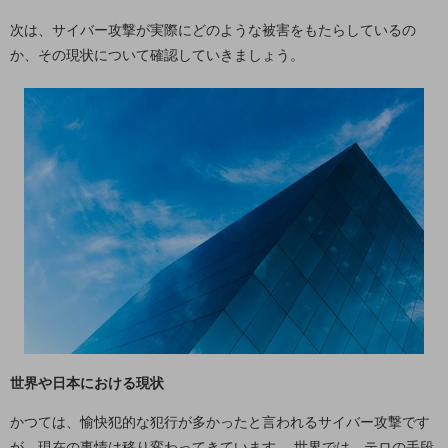
教育
次は、サイバー攻撃が実際にどのような被害をもたらしているの
モビリティ
か、その現状について確認していきましょう。
製造・建設業
小売業
キーワードで探す
モバイルTOP
法人向けスマホ・携帯に関する、
おすすめの機種、料金やサービスをご紹介
製品
製品TOP
ビジネス向けスマートフォン
タフネススマートフォン
データ通信製品
世界や日本における現状
ドコモケータイ
かつては、愉快犯的な犯行が多かったと言われるサイバー攻撃です
5G対応ホームルーター
が、現在の事情は移り変わってきています。 世界では、テロの手段