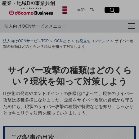
産業・地域DX/事業共創
日本語
English
OPEN HUB for Plural Futures
JP
EN
サイト内検索
開く
メニュー
開く
自律・分散・協調型社会の実現を目指し、
法人向けOCNサービスメニュー
「社会可能性」を探究・実装する事業共創エコシステムです。
OPEN HUB for Plural Futuresとは
フリーワードを入力して探す
イベント/ウェビナー
法人向けOCNサービスTOP
OCNとは
お役立ちコンテンツ
サイバー攻
記事コンテンツ
撃の種類はどのくらい？現状を知って対策しよう
プレイヤー(カタリスト/パートナー企業)
検索する
事例
Smart World
サイバー攻撃の種類はどのくら
産業・地域DXプラットフォーマーとして
フリーワードでNTTドコモビジネスの
取り組みを検索
企業と地域が持続成長する社会を目指します
い？現状を知って対策しよう
Smart City
Smart Education
IT技術の発達やエンドポイントの多様化によって、現在のサイバー
Smart Healthcare
攻撃は多種多様になりました。企業をサイバー攻撃の脅威から守る
Smart Industry
ためにも、現状のサイバー攻撃の種類や特徴などを知り、しっかり
Smart Mobility
Smart Worksite
とセキュリティ対策を練っていきましょう。
生成AI(Generative AI)
地域の取り組み
地域社会を支える皆さまと地域課題の解決や
この記事の目次