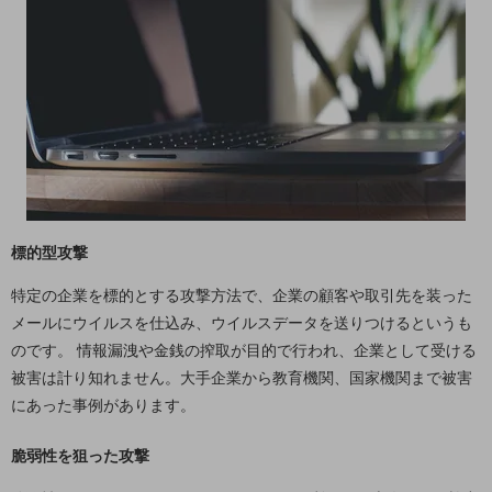
5G
IoT
AI
データ利活用
運用管理
業務支援・マーケティング
標的型攻撃
災害対策・BCP
課題・ニーズで探す
特定の企業を標的とする攻撃方法で、企業の顧客や取引先を装った
課題・ニーズで探すTOP
メールにウイルスを仕込み、ウイルスデータを送りつけるというも
コミュニケーション・情報共有
のです。 情報漏洩や金銭の搾取が目的で行われ、企業として受ける
被害は計り知れません。大手企業から教育機関、国家機関まで被害
マーケティング
にあった事例があります。
業務効率化
脆弱性を狙った攻撃
災害対策