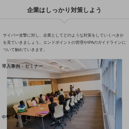
セキュリティ
企業はしっかり対策しよう
運用保守・故障紛失サポート
回線・ネットワーク
お手続き
サイバー攻撃に対し、企業としてどのような対策をしていくべきか
を見ていきましょう。エンドポイントの管理やIPAのガイドラインに
ついて触れていきます。
別ウィンドウで開きます
サービスをご利用中のお客さま
導入事例・セミナー
導入事例TOP
最新の導入事例や注目の導入事例をご紹介します
セミナー
開催・出展する各種セミナー、イベント情報をご紹介します
別ウィンドウで開きます
中堅中小企業のお客さま
NTTドコモビジネスウォッチ