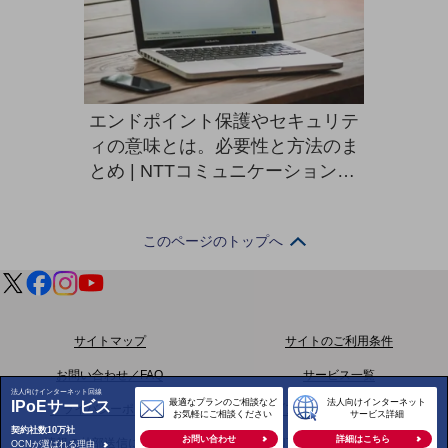
ダイバーシティ
経営情報
経営情報TOP
業績
エンドポイント保護やセキュリテ
決算公告
ィの意味とは。必要性と方法のま
電子公告
とめ | NTTコミュニケーションズ
法人のお客さま
基礎的電気通信役務損益明細表
採用情報
採用情報TOP
このページのトップへ
新卒採用
経験者採用
サイトマップ
サイトのご利用条件
障がい者採用
お問い合わせ／FAQ
サービス一覧
人材育成制度
法人向けインターネット回線
最適なプランのご相談など
法人向けインターネット
IPoEサービス
広告・協賛
プライバシーポリシー
ウェブアクセシビリティポリシー
お気軽にご相談ください
サービス詳細
広告
契約社数10万社
お問い合わせ
詳細はこちら
情報の外部送信について
NTTドコモグループ
OCNが選ばれる理由