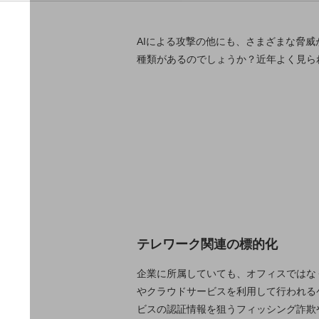
一次産業
医療・介護
AIによる攻撃の他にも、さまざまな脅
観光
種類があるのでしょうか？近年よく見ら
教育
モビリティ
製造・建設業
小売業
キーワードで探す
モバイルTOP
法人向けスマホ・携帯に関する、
おすすめの機種、料金やサービスをご紹介
製品
テレワーク関連の標的化
製品TOP
企業に所属していても、オフィスではな
ビジネス向けスマートフォン
やクラウドサービスを利用して行われる
タフネススマートフォン
ビスの認証情報を狙うフィッシング詐欺