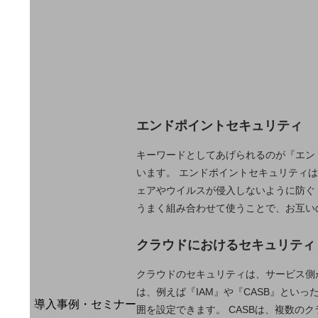
home5Gプラン
モバイルサービス
端末の一元管理
セキュリティ
運用保守・故障紛失サポート
回線・ネットワーク
エンドポイントセキュリティ
お手続き
キーワードとしてあげられるのが『エン
います。 エンドポイントセキュリティ
ェアやウイルスが侵入しないように防ぐ『
うまく組み合わせて使うことで、お互い
クラウドにおけるセキュリティ
クラウドのセキュリティは、サービス側
別ウィンドウで開きます
サービスをご利用中のお客さま
は、例えば『IAM』や『CASB』とい
導入事例・セミナー
囲を設定できます。 CASBは、複数