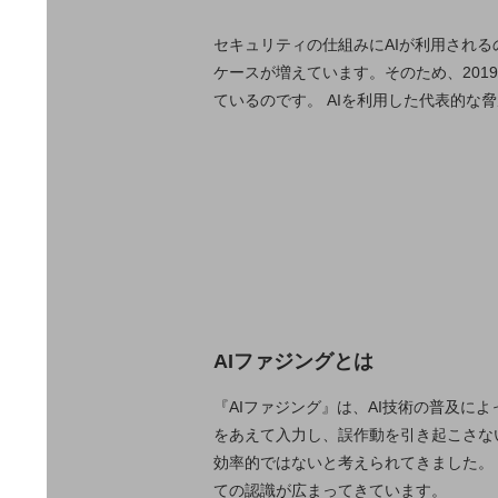
クラウド・データセンター
電話・映像コミュニケーション
セキュリティの仕組みにAIが利用される
ケースが増えています。そのため、201
セキュリティ
ているのです。 AIを利用した代表的な
5G
IoT
AI
データ利活用
運用管理
業務支援・マーケティング
AIファジングとは
災害対策・BCP
課題・ニーズで探す
『AIファジング』は、AI技術の普及に
課題・ニーズで探すTOP
をあえて入力し、誤作動を引き起こさな
コミュニケーション・情報共有
効率的ではないと考えられてきました。
ての認識が広まってきています。