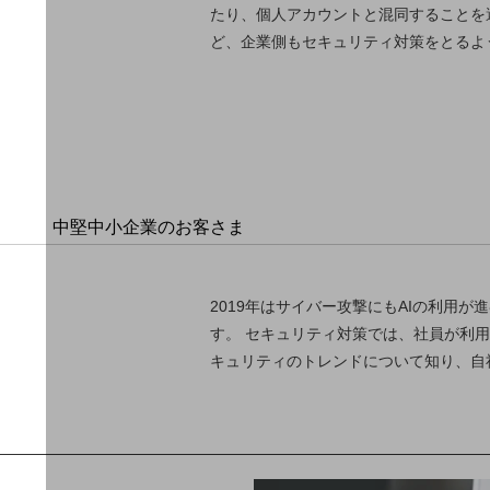
導入事例TOP
たり、個人アカウントと混同することを避
ど、企業側もセキュリティ対策をとるよ
最新の導入事例や注目の導入事例をご紹介します
セミナー
開催・出展する各種セミナー、イベント情報をご紹介します
中堅中小企業のお客さま
NTTドコモビジネスウォッチ
ビジネスお役立ち情報
2019年はサイバー攻撃にもAIの利用
旬な話題やお役立ち資料などDXの課題を
す。 セキュリティ対策では、社員が利
解決するヒントをお届けする記事サイト
新着記事
キュリティのトレンドについて知り、自
お役立ち資料ダウンロード
トレンド記事特集
IT用語集
中堅中小企業向け
サービス・ソリューション