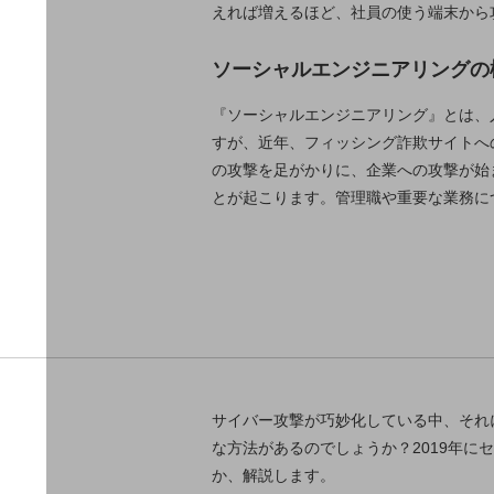
えれば増えるほど、社員の使う端末から
データ通信製品
ドコモケータイ
ソーシャルエンジニアリングの
5G対応ホームルーター
『ソーシャルエンジニアリング』とは、
すが、近年、フィッシング詐欺サイトへ
通信モジュール製品
の攻撃を足がかりに、企業への攻撃が始
衛星携帯電話
とが起こります。管理職や重要な業務に
IOT完了済みメーカーブランド製品
料金
料金TOP
ドコモBiz データ無制限 ドコモ MAX ドコモ mini ドコモBiz か
ケータイプラン
5Gデータプラス
サイバー攻撃が巧妙化している中、それ
データプラス
な方法があるのでしょうか？2019年に
か、解説します。
IoT向け回線料金