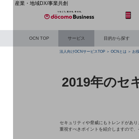
産業・地域DX/事業共創
OPEN HUB for Plural Futures
サイト内検索
開く
メニュー
開く
自律・分散・協調型社会の実現を目指し、
「社会可能性」を探究・実装する事業共創エコシステムです。
OPEN HUB for Plural Futuresとは
OCN TOP
サービス
目的から探す
イベント/ウェビナー
記事コンテンツ
フリーワードを入力して探す
プレイヤー(カタリスト/パートナー企業)
法人向けOCNサービスTOP
OCNとは
お
事例
Smart World
産業・地域DXプラットフォーマーとして
2019年の
企業と地域が持続成長する社会を目指します
フリーワードでNTTドコモビジネスの
Smart City
取り組みを検索
Smart Education
Smart Healthcare
Smart Industry
Smart Mobility
Smart Worksite
生成AI(Generative AI)
セキュリティや脅威にもトレンドがあり
地域の取り組み
重視すべきポイントを紹介しますので、
地域社会を支える皆さまと地域課題の解決や