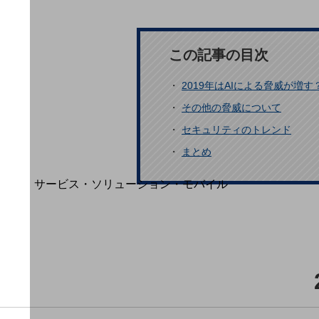
地域経済のさらなる活性化に取り組みます
自治体・地域社会との共創
LGPF(Local Government Platform)
この記事の目次
・
2019年はAIによる脅威が増す
・
その他の脅威について
別ウィンドウで開きます
・
セキュリティのトレンド
・
まとめ
サービス・ソリューション・モバイル
サービス・ソリューションTOP
DXに関する課題を解決する
サービス・ソリューションをご紹介
カテゴリーで探す
カテゴリーで探すTOP
ネットワーク・モバイル