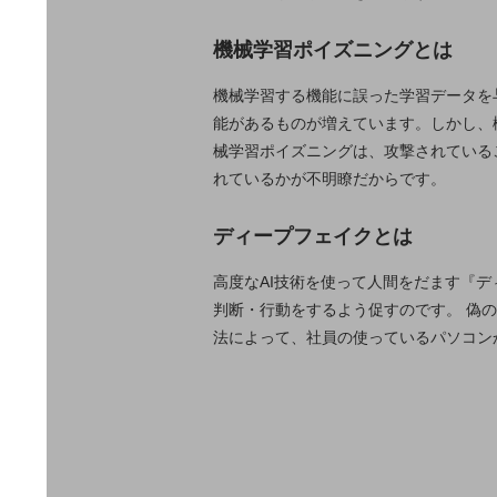
マーケティング
業務効率化
機械学習ポイズニングとは
災害対策
機械学習する機能に誤った学習データを
能があるものが増えています。しかし、
職場環境整備
械学習ポイズニングは、攻撃されている
地域共創・地方創生
れているかが不明瞭だからです。
セキュリティ対策
ディープフェイクとは
遠隔監視
高度なAI技術を使って人間をだます『
顧客体験（CX）改善
判断・行動をするよう促すのです。 偽
自動化・省電化
法によって、社員の使っているパソコン
人材不足解消
業種・業態で探す
業種・業態で探すTOP
自治体