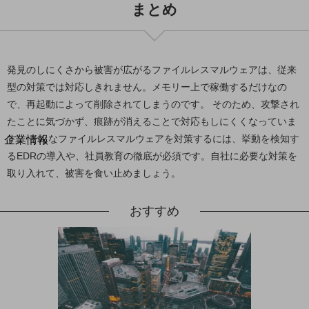
まとめ
法人向けモバイルトップ
はじめての方へ
サービス・商品を探す
新規会員登録/ログインはこちら
100回線以上のお問い合わせ・お見積りはこちら
発見のしにくさから被害が広がるファイルレスマルウェアは、従来
型の対策では対応しきれません。メモリー上で稼働するだけなの
で、再起動によって削除されてしまうのです。 そのため、攻撃され
たことに気づかず、痕跡が消えることで対応もしにくくなっていま
別ウィンドウで開きます
す。 そんなファイルレスマルウェアを対策するには、挙動を検知す
企業情報
企業情報TOP
るEDRの導入や、社員教育の徹底が必須です。自社に必要な対策を
会社案内
取り入れて、被害を食い止めましょう。
会社案内TOP
おすすめ
組織
沿革
社長からのご挨拶
事業拠点