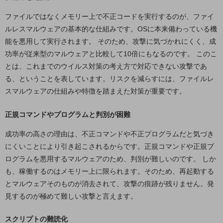
ファイルではなくメモリー上で不正コードを実行するのが、ファイ
通信モジュール製品
ルレスマルウェアの基本的な仕組みです。OSに本来備わっている機
衛星携帯電話
能を悪用して実行されます。 そのため、攻撃に気づかれにくく、成
IOT完了済みメーカーブランド製品
功率が従来型のマルウェアと比較して10倍にもなるのです。 このこ
料金
とは、これまでのウイルス対策の考え方で対応できない攻撃であ
料金TOP
る、ということを表しています。リスクを減らすには、ファイルレ
スマルウェアの仕組みや特徴を踏まえた対策が重要です。
ドコモBiz データ無制限 ドコモ MAX ドコモ mini ドコモBiz かけ放題
ケータイプラン
正規コマンドやプログラムと判別が困難
5Gデータプラス
成功率の高さの理由は、不正コマンドや不正プログラムだと気づき
にくいことにより引き起こされるからです。正規コマンドや正規プ
データプラス
ログラムを悪用するマルウェアのため、判別が難しいのです。 しか
IoT向け回線料金
も、稼働するのはメモリー上に限られます。そのため、再起動する
とマルウェアそのものが消去されて、攻撃の痕跡が残りません。発
home5Gプラン
モバイルサービス
見するのが極めて難しい攻撃と言えます。
端末の一元管理
スクリプトの難読化