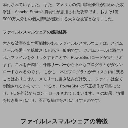
職場環境整備
添付されていました。 また、アメリカの信用情報会社が狙われた攻
撃は、Apache Strutsの脆弱性が悪用された攻撃です。およそ1億
地域共創・地方創生
5000万人分もの個人情報が流出する大きな被害となりました。
セキュリティ対策
ファイルレスマルウェアの感染経路
遠隔監視
大きな被害を出す可能性のあるファイルレスマルウェアは、スパム
顧客体験（CX）改善
メールを通して拡散されるのが一般的です。 スパムメールに添付さ
自動化・省電化
れたファイルをクリックすることで、PowerShellコードが実行され
ます。これを合図に、外部サーバーから不正なプログラムがダウン
人材不足解消
ロードされるのです。 しかし、不正プログラムがディスク内に残る
業種・業態で探す
ことはありません。メモリーに書き込みだけ残し、ファイルは全て
業種・業態で探すTOP
削除されるからです。 すると、PowerShellの不正操作が可能にな
自治体
り、PCを外部からコントロールされてしまいます。その結果、情報
一次産業
を抜き取られたり、不正な操作をされたりするのです。
医療・介護
ファイルレスマルウェアの特徴
観光