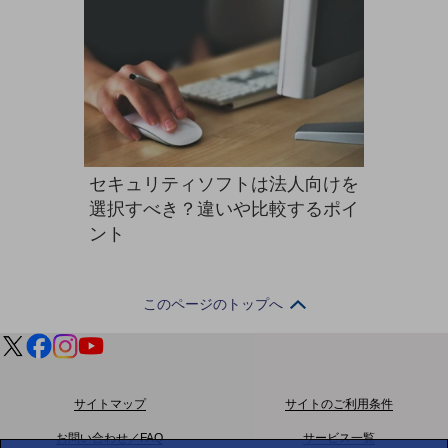
ダイバーシティ
経営情報
経営情報TOP
業績
決算公告
電子公告
セキュリティソフトは法人向けを
基礎的電気通信役務損益明細表
選択すべき？違いや比較するポイ
採用情報
ント
採用情報TOP
新卒採用
このページのトップへ
経験者採用
障がい者採用
人材育成制度
サイトマップ
サイトのご利用条件
広告・協賛
広告
お問い合わせ／FAQ
サービス一覧