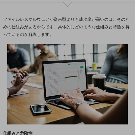
教育
モビリティ
ファイルレスマルウェアが従来型よりも成功率が高いのは、そのた
製造・建設業
めの仕組みがあるからです。具体的にどのような仕組みと特徴を持
っているのか解説します。
小売業
キーワードで探す
モバイルTOP
法人向けスマホ・携帯に関する、
おすすめの機種、料金やサービスをご紹介
製品
製品TOP
ビジネス向けスマートフォン
タフネススマートフォン
データ通信製品
ドコモケータイ
仕組みと危険性
5G対応ホームルーター