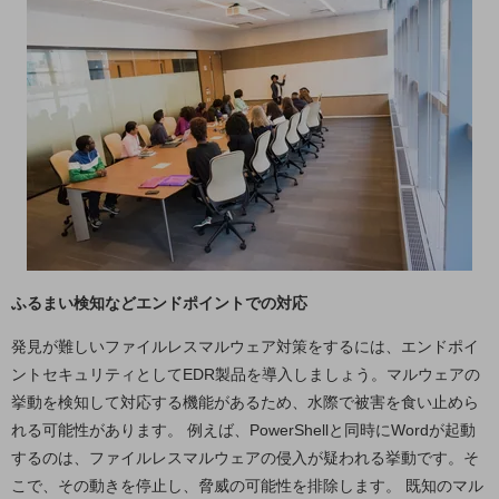
ビジネスお役立ち情報
旬な話題やお役立ち資料などDXの課題を
解決するヒントをお届けする記事サイト
新着記事
お役立ち資料ダウンロード
トレンド記事特集
IT用語集
中堅中小企業向け
サービス・ソリューション
課題やニーズに合ったサービスをご紹介し、
中堅中小企業のビジネスをサポート！
お悩みから見つける
ふるまい検知などエンドポイントでの対応
お悩みから見つけるTOP
ネットワーク
発見が難しいファイルレスマルウェア対策をするには、エンドポイ
ントセキュリティとしてEDR製品を導入しましょう。マルウェアの
モバイル・音声
挙動を検知して対応する機能があるため、水際で被害を食い止めら
バックオフィス
れる可能性があります。 例えば、PowerShellと同時にWordが起動
するのは、ファイルレスマルウェアの侵入が疑われる挙動です。そ
リモート・ハイブリッドワーク
こで、その動きを停止し、脅威の可能性を排除します。 既知のマル