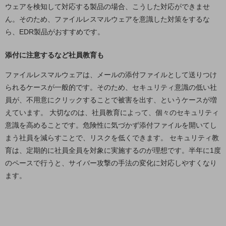
セキュリティ
ウェアを検知して対応する製品の場合、こうした対応ができませ
ん。そのため、ファイルレスマルウェアを意識した対策をするな
その他のお悩みはこちら
ら、EDR製品がおすすめです。
業界から見つける
業界から見つけるTOP
添付に注意するなど社員教育も
製造業
ファイルレスマルウェアは、メールの添付ファイルとして送りつけ
小売・卸売業
られるケースが一般的です。そのため、セキュリティ意識の低い社
運輸業
員が、不用意にクリックすることで被害を出す、というケースが増
えています。 大切なのは、社員教育によって、個々のセキュリティ
建設業
意識を高めることです。危険性に気づかず添付ファイルを開いてし
地域産業
まう社員を減らすことで、リスクを低くできます。 セキュリティ教
育は、定期的に社員全員を対象に実施するのが理想です。半年に1度
その他の業界はこちら
のペースで行うと、サイバー攻撃の手法の変化に対応しやすくなり
ゲーム感覚で見つける
ビジネスお悩み診断
ます。
NTTドコモビジネス
オンラインショップ
モバイル・ICTサービスをオンラインで
相談・申し込みができるバーチャルショップ