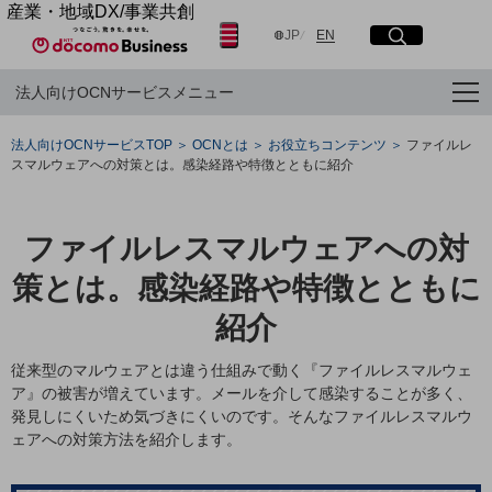
産業・地域DX/事業共創
日本語
English
OPEN HUB for Plural Futures
JP
EN
サイト内検索
開く
メニュー
開く
自律・分散・協調型社会の実現を目指し、
法人向けOCNサービスメニュー
「社会可能性」を探究・実装する事業共創エコシステムです。
OPEN HUB for Plural Futuresとは
フリーワードを入力して探す
イベント/ウェビナー
法人向けOCNサービスTOP
OCNとは
お役立ちコンテンツ
ファイルレ
記事コンテンツ
スマルウェアへの対策とは。感染経路や特徴とともに紹介
プレイヤー(カタリスト/パートナー企業)
検索する
事例
Smart World
ファイルレスマルウェアへの対
産業・地域DXプラットフォーマーとして
フリーワードでNTTドコモビジネスの
取り組みを検索
企業と地域が持続成長する社会を目指します
策とは。感染経路や特徴とともに
Smart City
Smart Education
紹介
Smart Healthcare
Smart Industry
従来型のマルウェアとは違う仕組みで動く『ファイルレスマルウェ
Smart Mobility
ア』の被害が増えています。メールを介して感染することが多く、
Smart Worksite
発見しにくいため気づきにくいのです。そんなファイルレスマルウ
生成AI(Generative AI)
ェアへの対策方法を紹介します。
地域の取り組み
地域社会を支える皆さまと地域課題の解決や