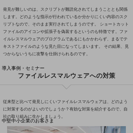
セキュリティ
発見が難しいのは、スクリプトが難読化されてしまうこととも関係
運用保守・故障紛失サポート
します。どのような指示が行われているか分かりにくい内容のスク
回線・ネットワーク
リプトなので、そのまま実行されてしまうのです。 ショートカット
お手続き
ファイルのアイコンや拡張子を偽装するというのも特徴です。ファ
イルレスマルウェアのプログラムであるにもかかわらず、まるでテ
キストファイルのような見た目になってしまいます。 その結果、見
つからないうちに攻撃を仕掛けられるのです。
別ウィンドウで開きます
サービスをご利用中のお客さま
導入事例・セミナー
ファイルレスマルウェアへの対策
導入事例TOP
最新の導入事例や注目の導入事例をご紹介します
セミナー
従来型と比べて発見しにくいファイルレスマルウェアは、どのよう
開催・出展する各種セミナー、イベント情報をご紹介します
に対策するのがよいのでしょうか？有効な対策を紹介するので、自
社の取り組みに生かしましょう。
別ウィンドウで開きます
中堅中小企業のお客さま
NTTドコモビジネスウォッチ