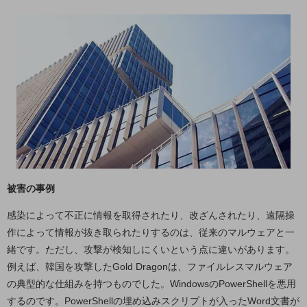
5G
IoT
AI
データ利活用
運用管理
業務支援・マーケティング
災害対策・BCP
課題・ニーズで探す
被害の事例
課題・ニーズで探すTOP
コミュニケーション・情報共有
感染によって不正に情報を取得されたり、改ざんされたり、遠隔操
作によって情報が抜き取られたりするのは、従来のマルウェアと一
マーケティング
緒です。ただし、攻撃が検知しにくいという点に違いがあります。
業務効率化
例えば、韓国を攻撃したGold Dragonは、ファイルレスマルウェア
の典型的な仕組みを持つものでした。WindowsのPowerShellを悪用
災害対策
するのです。PowerShellの埋め込みスクリプトが入ったWord文書が