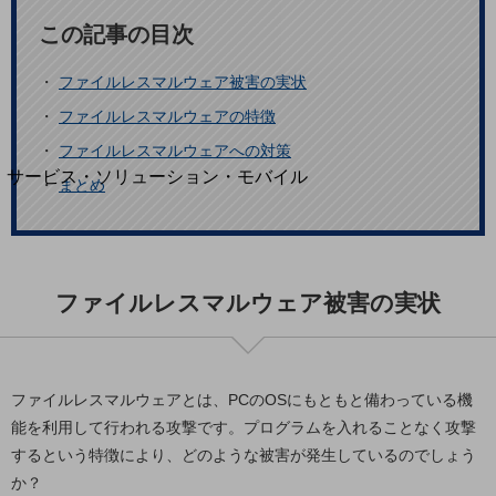
地域経済のさらなる活性化に取り組みます
自治体・地域社会との共創
この記事の目次
LGPF(Local Government Platform)
・
ファイルレスマルウェア被害の実状
別ウィンドウで開きます
・
ファイルレスマルウェアの特徴
・
ファイルレスマルウェアへの対策
サービス・ソリューション・モバイル
・
まとめ
サービス・ソリューションTOP
DXに関する課題を解決する
サービス・ソリューションをご紹介
カテゴリーで探す
ファイルレスマルウェア被害の実状
カテゴリーで探すTOP
ネットワーク・モバイル
クラウド・データセンター
ファイルレスマルウェアとは、PCのOSにもともと備わっている機
能を利用して行われる攻撃です。プログラムを入れることなく攻撃
電話・映像コミュニケーション
するという特徴により、どのような被害が発生しているのでしょう
セキュリティ
か？