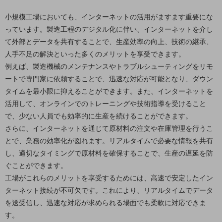
5G
小規模工場においても、インターネットの活用がますます重要にな
IoT
っています。製造工程のデジタル化に伴い、インターネットを介し
て外部とデータを共有することで、生産効率の向上、技術の継承、
AI
人手不足の解決といった多くのメリットを享受できます。
データ利活用
例えば、製造機械のメンテナンスやトラブルシューティングをリモ
ートで専門家に依頼することで、迅速な対応が可能となり、ダウン
運用管理
タイムを最小限に抑えることができます。また、インターネットを
業務支援・マーケティング
活用して、オンラインでのトレーニングや技術指導を受けること
で、少ない人員でも効率的に生産を続けることができます。
災害対策・BCP
課題・ニーズで探す
さらに、インターネットを通じて原材料の注文や在庫管理を行うこ
課題・ニーズで探すTOP
とで、業務の効率化が図れます。リアルタイムで必要な情報を共有
し、適切なタイミングで原材料を確保することで、生産の遅延を防
コミュニケーション・情報共有
ぐことができます。
マーケティング
工場がこれらのメリットを享受するためには、高速で安定したイン
ターネット接続が不可欠です。これにより、リアルタイムでデータ
業務効率化
を送受信し、迅速な対応が求められる場面でも柔軟に対応できま
災害対策
す。