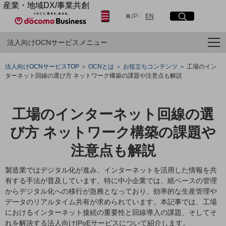
産業・地域DX/事業共創
日本語
English
OPEN HUB for Plural Futures
JP
EN
サイト内検索
開く
メニュー
開く
自律・分散・協調型社会の実現を目指し、
法人向けOCNサービスメニュー
「社会可能性」を探究・実装する事業共創エコシステムです。
OPEN HUB for Plural Futuresとは
フリーワードを入力して探す
イベント/ウェビナー
法人向けOCNサービスTOP
OCNとは
お役立ちコンテンツ
工場のイン
記事コンテンツ
ターネット回線の選び方 ネットワーク構築の課題や注意点も解説
プレイヤー(カタリスト/パートナー企業)
検索する
事例
Smart World
工場のインターネット回線の選
産業・地域DXプラットフォーマーとして
フリーワードでNTTドコモビジネスの
取り組みを検索
企業と地域が持続成長する社会を目指します
び方 ネットワーク構築の課題や
Smart City
Smart Education
注意点も解説
Smart Healthcare
Smart Industry
製造業ではデジタル化が進み、インターネットを活用した情報を共
Smart Mobility
有する手法が普及しています。特に中小企業では、紙ベースの管理
Smart Worksite
からデジタル化への移行が急務となっており、効率的な生産管理や
生成AI(Generative AI)
データのリアルタイム共有が求められています。本記事では、工場
地域の取り組み
におけるインターネット接続の重要性と回線導入の課題、そしてそ
地域社会を支える皆さまと地域課題の解決や
れを解決する法人向けIPoEサービスについて紹介します。