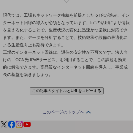
セキュリティ
その他のお悩みはこちら
現代では、工場もネットワーク接続を前提としたIoT化が進み、イン
業界から見つける
ターネット回線の導入が必須となっています。IoTの活用により情報
業界から見つけるTOP
を見える化することで、生産状況の変化に迅速かつ柔軟に対応でき
製造業
ます。また、データを分析することで、技術継承や設備の最適化に
よる生産性向上も期待できます。
小売・卸売業
工場のインターネット回線は、通信の安定性が不可欠です。法人向
運輸業
けの「OCN光 IPoEサービス」を利用することで、この課題を効果
的に解決できます。高品質なインターネット回線を導入し、事業成
建設業
長の基盤を築きましょう。
地域産業
この記事のタイトルとURLをコピーする
その他の業界はこちら
ゲーム感覚で見つける
ビジネスお悩み診断
NTTドコモビジネス
このページのトップへ
オンラインショップ
モバイル・ICTサービスをオンラインで
相談・申し込みができるバーチャルショップ