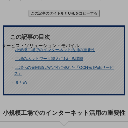
地域経済のさらなる活性化に取り組みます
自治体・地域社会との共創
LGPF(Local Government Platform)
この記事のタイトルとURLをコピーする
別ウィンドウで開きます
この記事の目次
サービス・ソリューション・モバイル
・
小規模工場でのインターネット活用の重要性
サービス・ソリューションTOP
・
工場のネットワーク導入における課題
DXに関する課題を解決する
・
工場への光回線は安定性に優れた「OCN光 IPoEサービ
サービス・ソリューションをご紹介
カテゴリーで探す
ス」
カテゴリーで探すTOP
・
まとめ
ネットワーク・モバイル
クラウド・データセンター
電話・映像コミュニケーション
小規模工場でのインターネット活用の重要性
セキュリティ