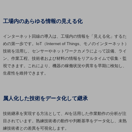
職場環境整備
地域共創・地方創生
工場内のあらゆる情報の見える化
セキュリティ対策
インターネット回線の導入は、工場内の情報を「見える化」するた
遠隔監視
めの第一歩です。IoT（Internet of Things、モノのインターネット）
顧客体験（CX）改善
技術を活用し、センサーやネットワークカメラによって設備、ライ
ン、作業工程、技術者および材料の情報をリアルタイムで収集・監
自動化・省電化
視できます。これにより、機器の稼働状況や異常を早期に検知し、
人材不足解消
生産性を維持できます。
業種・業態で探す
業種・業態で探すTOP
自治体
属人化した技術をデータ化して継承
一次産業
技術継承を実現する方法として、AIを活用した作業動作の分析が注
医療・介護
目されています。熟練技術者の動作や判断基準をデータ化し、未熟
観光
練技術者との差異を可視化します。