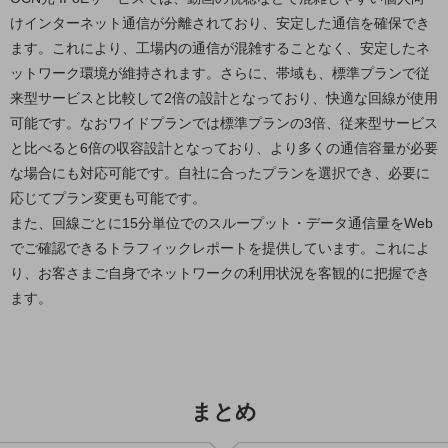
ビジネスお役立ち情報
けインターネット通信が分離されており、安定した通信を確保でき
旬な話題やお役立ち資料などDXの課題を
ます。これにより、工場内の通信が混雑することなく、安定したネ
解決するヒントをお届けする記事サイト
ットワーク環境が維持されます。さらに、帯域も、標準プランで従
新着記事
お役立ち資料ダウンロード
来型サービスと比較して2倍の設計となっており、快適な回線が使用
トレンド記事特集
可能です。なおワイドプランでは標準プランの3倍、従来型サービス
IT用語集
と比べると6倍の収容設計となっており、より多くの通信容量が必要
中堅中小企業向け
な場合にも対応可能です。自社に合ったプランを選択でき、必要に
サービス・ソリューション
応じてプラン変更も可能です。
課題やニーズに合ったサービスをご紹介し、
また、回線ごとに15分単位でのスループット・データ通信量をWeb
中堅中小企業のビジネスをサポート！
でご確認できるトラフィックレポートを提供しています。これによ
お悩みから見つける
お悩みから見つけるTOP
り、お客さまご自身でネットワークの利用状況を客観的に把握でき
ます。
ネットワーク
モバイル・音声
バックオフィス
まとめ
リモート・ハイブリッドワーク