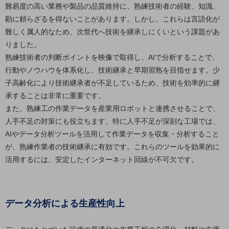
難易度の高い業務や製品の品質維持に、熟練技術者の経験、知識、
教育
勘に頼らざるを得ないことがあります。しかし、これらは言語化が
モビリティ
難しく属人的なため、次世代へ技術を継承しにくいという課題があ
りました。
製造・建設業
熟練技術者の判断ポイントを映像で取得し、AIで分析することで、
小売業
行動やノウハウを体系化し、技術継承と早期習熟を目指せます。少
キーワードで探す
子高齢化により技術継承者が不足しているため、技術を効率的に継
モバイルTOP
承することは非常に重要です。
法人向けスマホ・携帯に関する、
また、熟練工の作業データを産業用ロボットと連携させることで、
おすすめの機種、料金やサービスをご紹介
人手不足の対策にも役立ちます。特に人手不足が深刻な工場では、
製品
製品TOP
AIやデータ分析ツールを活用して作業データを収集・分析すること
が、熟練作業者の技術継承に有効です。これらのツールを効果的に
ビジネス向けスマートフォン
活用するには、安定したインターネット回線が不可欠です。
タフネススマートフォン
データ通信製品
データ分析による生産性向上
ドコモケータイ
5G対応ホームルーター