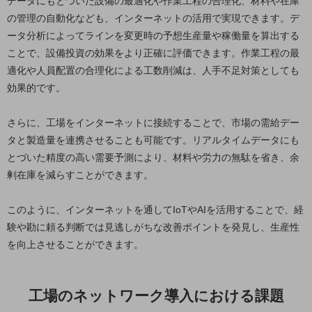
データにもとづいた設備の最適化や作業工程の合理化、材料や在庫
の管理の自動化なども、インターネットの活用で実現できます。デ
通信モジュール製品
ータ分析によってラインを変更時の予想生産量や稼働量を算出する
衛星携帯電話
ことで、設備投資の効果をより正確に評価できます。作業工程の最
適化や人員配置の合理化による工数削減は、人手不足対策としても
IOT完了済みメーカーブランド製品
効果的です。
料金
料金TOP
さらに、工場をインターネットに接続することで、市場の需給デー
ドコモBiz データ無制限 ドコモ MAX ドコモ mini ドコモBiz かけ放題
タと製造量を連携させることも可能です。リアルタイムデータにも
ケータイプラン
とづいた精度の高い需要予測により、材料や労力の無駄を省き、余
剰在庫を減らすことができます。
5Gデータプラス
データプラス
このように、インターネットを通してIoTやAIを活用することで、経
験や勘に頼る判断では見逃しがちな改善ポイントを発見し、生産性
IoT向け回線料金
を向上させることができます。
home5Gプラン
モバイルサービス
端末の一元管理
工場のネットワーク導入における課題