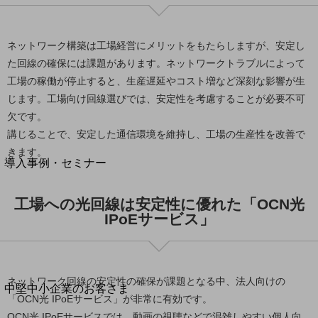
セキュリティ
運用保守・故障紛失サポート
ネットワーク構築は工場経営にメリットをもたらしますが、安定し
回線・ネットワーク
た回線の確保には課題があります。ネットワークトラブルによって
お手続き
工場の稼働が停止すると、生産遅延やコスト増など深刻な影響が生
じます。工場向け回線選びでは、安定性を考慮することが必要不可
欠です。
講じることで、安定した通信環境を維持し、工場の生産性を改善で
別ウィンドウで開きます
サービスをご利用中のお客さま
きます。
導入事例・セミナー
導入事例TOP
工場への光回線は安定性に優れた「OCN光
最新の導入事例や注目の導入事例をご紹介します
IPoEサービス」
セミナー
開催・出展する各種セミナー、イベント情報をご紹介します
ネットワーク回線の安定性の確保が課題となる中、法人向けの
別ウィンドウで開きます
中堅中小企業のお客さま
「OCN光 IPoEサービス」が非常に有効です。
NTTドコモビジネスウォッチ
OCN光 IPoEサービスでは、動画の視聴などで混雑しやすい個人向