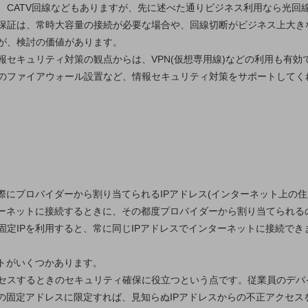
、CATV回線などもありますが、先に述べた通りビジネス利用なら光回
保証は、常時大容量の接続が必要な場合や、回線切断がビジネス上大き
が、検討の価値があります。
セキュリティ対策の観点からは、VPN(仮想専用線)などの利用も有効
のファイアウォール設置など、情報セキュリティ対策をサポートしてく
別ウィンドウで開きます
際にプロバイダーから割り当てられるIPアドレス(インターネット上の
ターネットに接続するときに、その都度プロバイダーから割り当てられる
定IPを利用すると、常に同じIPアドレスでインターネットに接続でき
ットがいくつかあります。
セスするときのセキュリティ確保に役立つという点です。従業員のデバイ
その固定アドレスに限定すれば、見知らぬIPアドレスからの不正アクセ