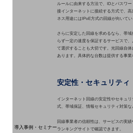
ルールに由来する方法で、IDとパスワード
home5Gプラン
接インターネットに接続する方式で、高
モバイルサービス
ネス用途にはIPoE方式の回線が向いて
端末の一元管理
セキュリティ
さらに安定した回線を求めるなら、帯域
運用保守・故障紛失サポート
らず一定の速度を保証するサービスで、
て選択することも大切です。光回線自体
回線・ネットワーク
あります。具体的な台数は提供する事業
お手続き
安定性・セキュリティ
インターネット回線の安定性やセキュリ
式、帯域保証、情報セキュリティ対策な
別ウィンドウで開きます
サービスをご利用中のお客さま
回線事業者の信頼性は、サービスの実績
導入事例・セミナー
ランキングサイトで確認できます。