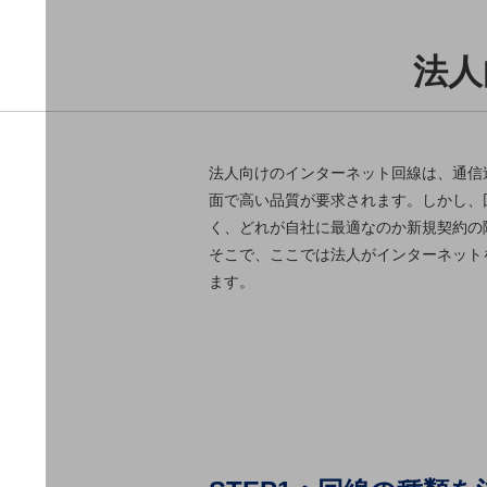
クラウド・データセンター
電話・映像コミュニケーション
法人
セキュリティ
5G
IoT
法人向けのインターネット回線は、通信
面で高い品質が要求されます。しかし、
AI
く、どれが自社に最適なのか新規契約の
データ利活用
そこで、ここでは法人がインターネット
ます。
運用管理
業務支援・マーケティング
災害対策・BCP
課題・ニーズで探す
課題・ニーズで探すTOP
コミュニケーション・情報共有