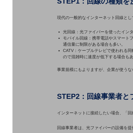
STEP1：回線の種類を
マーケティング
業務効率化
現代の一般的なインターネット回線とし
災害対策
光回線：光ファイバーを使ったイン
職場環境整備
モバイル回線：携帯電話やスマート
通信量に制限がある場合も多い。
地域共創・地方創生
CATV：ケーブルテレビで使われる
セキュリティ対策
ので混雑時に速度が低下する場合も
遠隔監視
事業規模にもよりますが、企業が使うな
顧客体験（CX）改善
自動化・省電化
STEP2：回線事業者
人材不足解消
業種・業態で探す
業種・業態で探すTOP
インターネットに接続したい場合、「回
自治体
回線事業者は、光ファイバーの設備を提