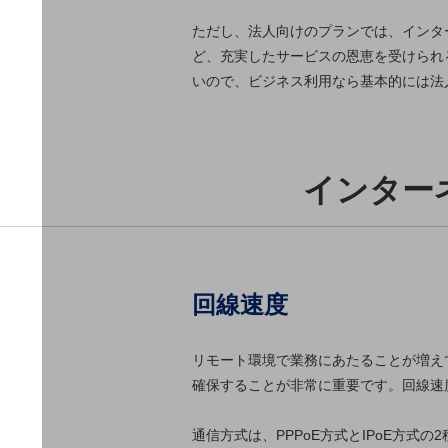
データ通信製品
ただし、法人向けのプランでは、インター
ど、充実したサービスの恩恵を受けられ
ドコモケータイ
いので、ビジネス利用なら基本的には法
5G対応ホームルーター
通信モジュール製品
衛星携帯電話
インター
IOT完了済みメーカーブランド製品
料金
料金TOP
ドコモBiz データ無制限 ドコモ MAX ドコモ mini ドコモBiz か
回線速度
ケータイプラン
5Gデータプラス
リモート環境で業務にあたることが増え
確保することが非常に重要です。回線速
データプラス
IoT向け回線料金
通信方式は、PPPoE方式とIPoE方