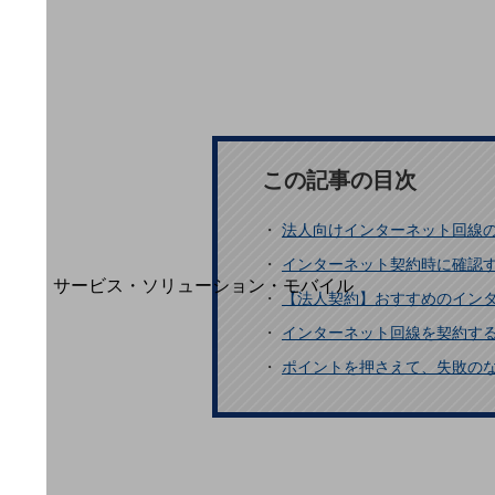
地域経済のさらなる活性化に取り組みます
自治体・地域社会との共創
LGPF(Local Government Platform)
別ウィンドウで開きます
この記事の目次
・
法人向けインターネット回線
・
インターネット契約時に確認す
サービス・ソリューション・モバイル
・
【法人契約】おすすめのイン
サービス・ソリューションTOP
・
インターネット回線を契約す
DXに関する課題を解決する
・
ポイントを押さえて、失敗の
サービス・ソリューションをご紹介
カテゴリーで探す
カテゴリーで探すTOP
ネットワーク・モバイル