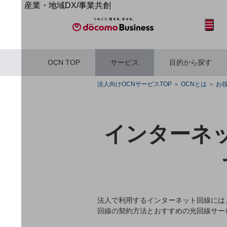
産業・地域DX/事業共創
OPEN HUB for Plural Futures
サイト内検索
開く
メニュー
開く
自律・分散・協調型社会の実現を目指し、
「社会可能性」を探究・実装する事業共創エコシステムです。
OPEN HUB for Plural Futuresとは
OCN TOP
サービス
目的から探す
イベント/ウェビナー
記事コンテンツ
フリーワードを入力して探す
プレイヤー(カタリスト/パートナー企業)
法人向けOCNサービスTOP
OCNとは
お
事例
Smart World
産業・地域DXプラットフォーマーとして
インターネ
企業と地域が持続成長する社会を目指します
フリーワードでNTTドコモビジネスの
Smart City
取り組みを検索
Smart Education
Smart Healthcare
Smart Industry
Smart Mobility
Smart Worksite
生成AI(Generative AI)
法人で利用するインターネット回線には
地域の取り組み
回線の契約方法とおすすめの光回線サー
地域社会を支える皆さまと地域課題の解決や