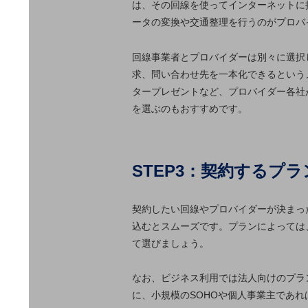
一次産業
は、その回線を使ってインターネットに
ータの変換や交通整理を行うのがプロバ
医療・介護
観光
回線事業者とプロバイダーは別々に選択
求、問い合わせ先を一本化できるという
教育
タープレゼントなど、プロバイダー各社
モビリティ
を選ぶのもおすすめです。
製造・建設業
小売業
STEP3：契約するプ
キーワードで探す
モバイルTOP
法人向けスマホ・携帯に関する、
契約したい回線やプロバイダーが決まっ
おすすめの機種、料金やサービスをご紹介
込むとスムーズです。プランによっては
製品
て選びましょう。
製品TOP
ビジネス向けスマートフォン
なお、ビジネス利用では法人向けのプラ
に、小規模のSOHOや個人事業主であ
タフネススマートフォン