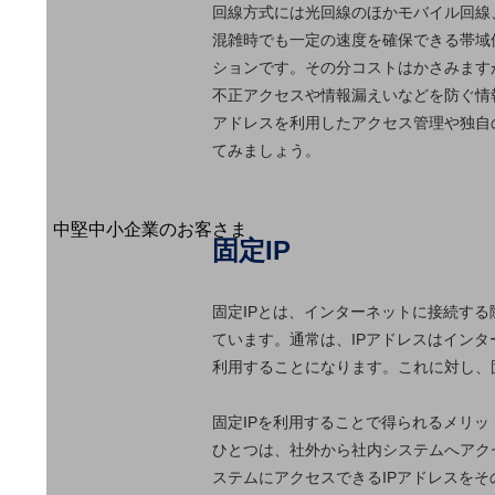
導入事例TOP
回線方式には光回線のほかモバイル回線
混雑時でも一定の速度を確保できる帯域
最新の導入事例や注目の導入事例をご紹介します
セミナー
ションです。その分コストはかさみます
不正アクセスや情報漏えいなどを防ぐ情報
開催・出展する各種セミナー、イベント情報をご紹介します
アドレスを利用したアクセス管理や独自
てみましょう。
中堅中小企業のお客さま
固定IP
NTTドコモビジネスウォッチ
ビジネスお役立ち情報
固定IPとは、インターネットに接続する
旬な話題やお役立ち資料などDXの課題を
ています。通常は、IPアドレスはイン
解決するヒントをお届けする記事サイト
新着記事
利用することになります。これに対し、固
お役立ち資料ダウンロード
トレンド記事特集
IT用語集
固定IPを利用することで得られるメリ
中堅中小企業向け
ひとつは、社外から社内システムへアク
サービス・ソリューション
ステムにアクセスできるIPアドレスを