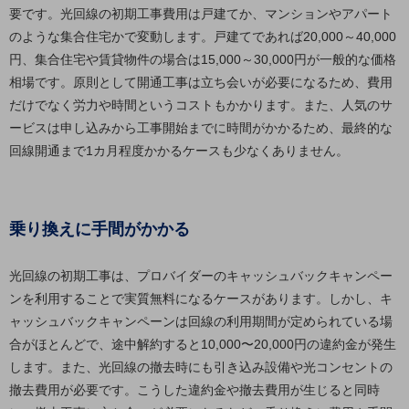
グループ会社
要です。光回線の初期工事費用は戸建てか、マンションやアパート
のような集合住宅かで変動します。戸建てであれば20,000～40,000
会社案内パンフレット
ニュースルーム
円、集合住宅や賃貸物件の場合は15,000～30,000円が一般的な価格
ニュースルームTOP
相場です。原則として開通工事は立ち会いが必要になるため、費用
だけでなく労力や時間というコストもかかります。また、人気のサ
ニュースリリース
ービスは申し込みから工事開始までに時間がかかるため、最終的な
地域からの発表
回線開通まで1カ月程度かかるケースも少なくありません。
重要なお知らせ
お知らせ
乗り換えに手間がかかる
社外からの評価実績
サステナビリティ
光回線の初期工事は、プロバイダーのキャッシュバックキャンペー
サステナビリティTOP
ンを利用することで実質無料になるケースがあります。しかし、キ
NTTドコモビジネスグループのサステナビリティ
ャッシュバックキャンペーンは回線の利用期間が定められている場
合がほとんどで、途中解約すると10,000〜20,000円の違約金が発生
サステナビリティ基本方針
します。また、光回線の撤去時にも引き込み設備や光コンセントの
サステナビリティレポート
撤去費用が必要です。こうした違約金や撤去費用が生じると同時