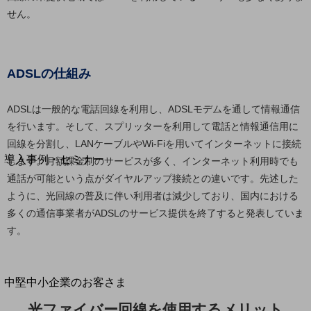
セキュリティ
せん。
運用保守・故障紛失サポート
回線・ネットワーク
お手続き
ADSLの仕組み
ADSLは一般的な電話回線を利用し、ADSLモデムを通して情報通信
を行います。そして、スプリッターを利用して電話と情報通信用に
別ウィンドウで開きます
回線を分割し、LANケーブルやWi-Fiを用いてインターネットに接続
サービスをご利用中のお客さま
導入事例・セミナー
します。月額課金制のサービスが多く、インターネット利用時でも
導入事例TOP
通話が可能という点がダイヤルアップ接続との違いです。先述した
ように、光回線の普及に伴い利用者は減少しており、国内における
最新の導入事例や注目の導入事例をご紹介します
多くの通信事業者がADSLのサービス提供を終了すると発表していま
セミナー
す。
開催・出展する各種セミナー、イベント情報をご紹介します
別ウィンドウで開きます
中堅中小企業のお客さま
NTTドコモビジネスウォッチ
光ファイバー回線を使用するメリット