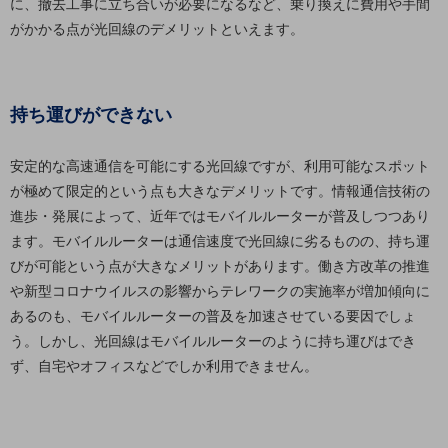
に、撤去工事に立ち合いが必要になるなど、乗り換えに費用や手間
ダイバーシティ
がかかる点が光回線のデメリットといえます。
経営情報
経営情報TOP
業績
持ち運びができない
決算公告
電子公告
安定的な高速通信を可能にする光回線ですが、利用可能なスポット
が極めて限定的という点も大きなデメリットです。情報通信技術の
基礎的電気通信役務損益明細表
進歩・発展によって、近年ではモバイルルーターが普及しつつあり
採用情報
採用情報TOP
ます。モバイルルーターは通信速度で光回線に劣るものの、持ち運
びが可能という点が大きなメリットがあります。働き方改革の推進
新卒採用
や新型コロナウイルスの影響からテレワークの実施率が増加傾向に
経験者採用
あるのも、モバイルルーターの普及を加速させている要因でしょ
う。しかし、光回線はモバイルルーターのように持ち運びはでき
障がい者採用
ず、自宅やオフィスなどでしか利用できません。
人材育成制度
広告・協賛
広告