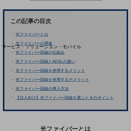
地域経済のさらなる活性化に取り組みます
自治体・地域社会との共創
LGPF(Local Government Platform)
この記事の目次
別ウィンドウで開きます
・
光ファイバーとは
・
光ファイバーの用途
サービス・ソリューション・モバイル
・
光ファイバー回線の仕組み
サービス・ソリューションTOP
・
光ファイバー回線とADSLの違い
DXに関する課題を解決する
サービス・ソリューションをご紹介
・
光ファイバー回線を使用するメリット
カテゴリーで探す
・
光ファイバー回線を使用するデメリット
カテゴリーで探すTOP
・
光ファイバー回線の導入方法
ネットワーク・モバイル
・
【法人向け】光ファイバー回線を選ぶときのポイント
クラウド・データセンター
電話・映像コミュニケーション
セキュリティ
光ファイバーとは