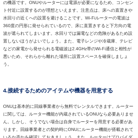
の機器です。ONUやルーターには電源が必要になるため、コンセン
ト付近に設置するのが理想といえます。注意点は、床への直置きや
水回りの近くへの設置を避けることです。Wi-Fiルーターの電波は
360度の円形に発せられているので、床に直置きすると下方向の電
波が遮られてしまいます。水回りでは漏電などの危険があるため設
置しないほうがよいでしょう。また、電子レンジや冷蔵庫、テレビ
などの家電から発せられる電磁波は2.4GHz帯のWi-Fi通信と相性が
悪いため、それらから離れた場所に設置スペースを確保しましょ
う。
4.接続するためのアイテムや機器を用意する
ONUは基本的に回線事業者から無料でレンタルできます。ルーター
に関しては、ルーター機能が内蔵されているONUなら必要ありませ
ん。しかし、そうでない場合は自身でルーターを用意する必要があ
ります。回線事業者との契約時にONUにルーター機能が搭載されて
いるか否かを確認しておきましょう。また、ルーターはプロバイダ