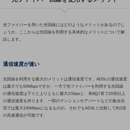
ビジネスお役立ち情報
旬な話題やお役立ち資料などDXの課題を
解決するヒントをお届けする記事サイト
新着記事
光ファイバーを用いた光回線にはどのようなメリットがあるのでし
お役立ち資料ダウンロード
ょうか。ここからは光回線を利用する具体的なメリットについて解
トレンド記事特集
IT用語集
説します。
中堅中小企業向け
サービス・ソリューション
課題やニーズに合ったサービスをご紹介し、
通信速度が速い
中堅中小企業のビジネスをサポート！
お悩みから見つける
お悩みから見つけるTOP
光回線を利用する最大のメリットは通信速度です。ADSLの通信速度
は最大でも50Mbpsですが、一方で光ファイバーを利用する光回線
ネットワーク
の通信速度は下りと上りともに最大1Gbpsと、単純計算で20倍以上
モバイル・音声
の通信速度を誇ります。一部のマンションやアパートなどの集合住
宅では最大100Mbpsになるものの、それでもADSLと比較して約2倍
バックオフィス
の高速通信が可能です。
リモート・ハイブリッドワーク