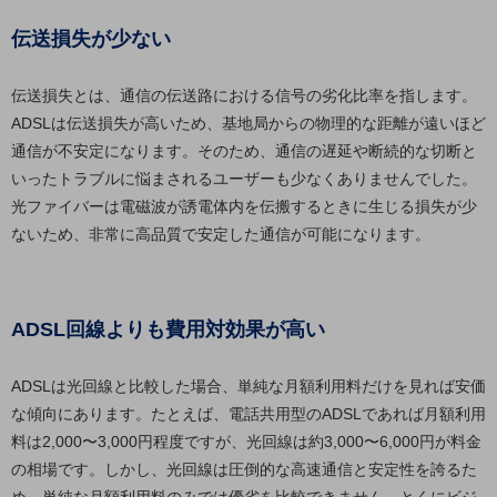
セキュリティ
伝送損失が少ない
その他のお悩みはこちら
業界から見つける
伝送損失とは、通信の伝送路における信号の劣化比率を指します。
業界から見つけるTOP
ADSLは伝送損失が高いため、基地局からの物理的な距離が遠いほど
製造業
通信が不安定になります。そのため、通信の遅延や断続的な切断と
小売・卸売業
いったトラブルに悩まされるユーザーも少なくありませんでした。
光ファイバーは電磁波が誘電体内を伝搬するときに生じる損失が少
運輸業
ないため、非常に高品質で安定した通信が可能になります。
建設業
地域産業
ADSL回線よりも費用対効果が高い
その他の業界はこちら
ゲーム感覚で見つける
ビジネスお悩み診断
ADSLは光回線と比較した場合、単純な月額利用料だけを見れば安価
NTTドコモビジネス
な傾向にあります。たとえば、電話共用型のADSLであれば月額利用
オンラインショップ
料は2,000〜3,000円程度ですが、光回線は約3,000〜6,000円が料金
の相場です。しかし、光回線は圧倒的な高速通信と安定性を誇るた
モバイル・ICTサービスをオンラインで
相談・申し込みができるバーチャルショップ