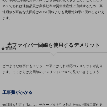
め、単純な月額利用料のみでは優劣を比較できません。とくにビジ
法人向けモバイルトップ
ネスであれば通信品質は業務効率や労働生産性に直結するため、高
はじめての方へ
速通信が可能な光回線はADSL回線よりも費用対効果に優れるといえ
サービス・商品を探す
新規会員登録/ログインはこちら
ます。
100回線以上のお問い合わせ・お見積りはこちら
光ファイバー回線を使用するデメリット
別ウィンドウで開きます
企業情報
企業情報TOP
会社案内
会社案内TOP
どのような物事にもメリットの裏にはそれ相応のデメリットがあり
ます。ここからは光回線のデメリットについて見ていきましょう。
組織
沿革
社長からのご挨拶
工事費がかかる
事業拠点
光回線を利用するには、光ケーブルを引き込むための開通工事が必