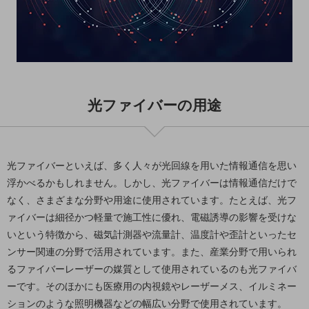
職場環境整備
地域共創・地方創生
セキュリティ対策
遠隔監視
光ファイバーの用途
顧客体験（CX）改善
自動化・省電化
人材不足解消
光ファイバーといえば、多く人々が光回線を用いた情報通信を思い
業種・業態で探す
浮かべるかもしれません。しかし、光ファイバーは情報通信だけで
業種・業態で探すTOP
なく、さまざまな分野や用途に使用されています。たとえば、光フ
自治体
ァイバーは細径かつ軽量で施工性に優れ、電磁誘導の影響を受けな
いという特徴から、磁気計測器や流量計、温度計や歪計といったセ
一次産業
ンサー関連の分野で活用されています。また、産業分野で用いられ
医療・介護
るファイバーレーザーの媒質として使用されているのも光ファイバ
ーです。そのほかにも医療用の内視鏡やレーザーメス、イルミネー
観光
ションのような照明機器などの幅広い分野で使用されています。