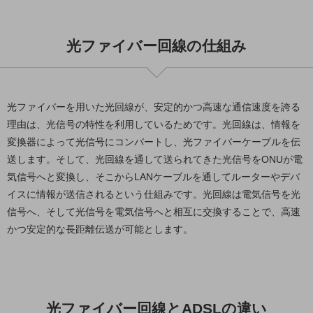
教育
モビリティ
光ファイバー回線の仕組み
製造・建設業
小売業
キーワードで探す
光ファイバーを用いた光回線が、安定的かつ高速な通信速度を誇る
モバイルTOP
理由は、光信号の特性を利用しているためです。光回線は、情報を
法人向けスマホ・携帯に関する、
変換器によって光信号にコンバートし、光ファイバーケーブルを伝
おすすめの機種、料金やサービスをご紹介
送します。そして、光回線を通して送られてきた光信号をONUが電
製品
気信号へと変換し、そこからLANケーブルを通してルーターやデバ
製品TOP
イスに情報が送信されるという仕組みです。光回線は電気信号を光
ビジネス向けスマートフォン
信号へ、そして光信号を電気信号へと相互に交換することで、高速
かつ安定的な長距離伝送が可能とします。
タフネススマートフォン
データ通信製品
ドコモケータイ
光ファイバー回線とADSLの違い
5G対応ホームルーター