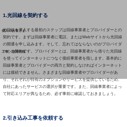
1.光回線を契約する
料金分析(ご利用料金管理サービス)
Web明細(My docomo)
光回線を導入する最初のステップは回線事業者とプロバイダーとの
個人のお客さま
NTTドコモ
契約です。まずは回線事業者に電話、またはWebサイトから光回線
の開通を申し込みます。そして、忘れてはならないのがプロバイダ
OCNなど
ーとの契約です。プロバイダーとは、回線事業者から借りた光回線
工事・故障情報
お客さまサポートサイト
を使ってインターネットにつなぐ接続事業者を指します。基本的に
回線事業者とプロバイダーの両方と契約しなければインターネット
SDPFナレッジセンター
には接続できません。さまざまな回線事業者やプロバイダーがあ
NTTドコモ 通信障害情報
り、それぞれが特有のオプションやサービスを提供しているため、
自社にあったサービスの選択が重要です。また、回線事業者によっ
て対応エリアが異なるため、必ず事前に確認しておきましょう。
2.引き込み工事を依頼する