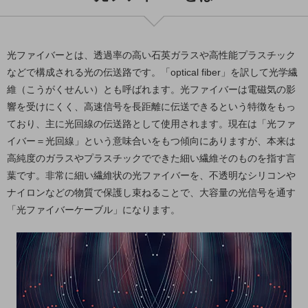
5G
IoT
光ファイバーとは、透過率の高い石英ガラスや高性能プラスチック
AI
などで構成される光の伝送路です。「optical fiber」を訳して光学繊
データ利活用
維（こうがくせんい）とも呼ばれます。光ファイバーは電磁気の影
響を受けにくく、高速信号を長距離に伝送できるという特徴をもっ
運用管理
ており、主に光回線の伝送路として使用されます。現在は「光ファ
業務支援・マーケティング
イバー＝光回線」という意味合いをもつ傾向にありますが、本来は
高純度のガラスやプラスチックでできた細い繊維そのものを指す言
災害対策・BCP
葉です。非常に細い繊維状の光ファイバーを、不透明なシリコンや
課題・ニーズで探す
課題・ニーズで探すTOP
ナイロンなどの物質で保護し束ねることで、大容量の光信号を通す
「光ファイバーケーブル」になります。
コミュニケーション・情報共有
マーケティング
業務効率化
災害対策