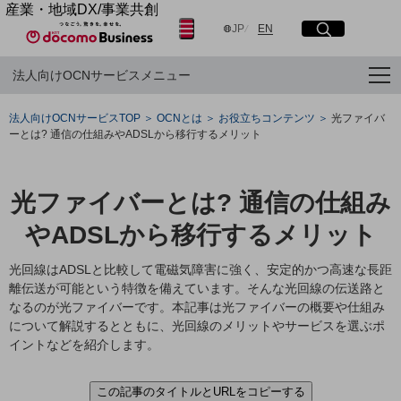
産業・地域DX/事業共創
日本語
English
OPEN HUB for Plural Futures
JP
EN
サイト内検索
開く
メニュー
開く
自律・分散・協調型社会の実現を目指し、
法人向けOCNサービスメニュー
「社会可能性」を探究・実装する事業共創エコシステムです。
OPEN HUB for Plural Futuresとは
フリーワードを入力して探す
イベント/ウェビナー
法人向けOCNサービスTOP
OCNとは
お役立ちコンテンツ
光ファイバ
記事コンテンツ
ーとは? 通信の仕組みやADSLから移行するメリット
プレイヤー(カタリスト/パートナー企業)
検索する
事例
Smart World
光ファイバーとは? 通信の仕組み
産業・地域DXプラットフォーマーとして
フリーワードでNTTドコモビジネスの
取り組みを検索
企業と地域が持続成長する社会を目指します
やADSLから移行するメリット
Smart City
Smart Education
光回線はADSLと比較して電磁気障害に強く、安定的かつ高速な長距
Smart Healthcare
離伝送が可能という特徴を備えています。そんな光回線の伝送路と
Smart Industry
なるのが光ファイバーです。本記事は光ファイバーの概要や仕組み
Smart Mobility
Smart Worksite
について解説するとともに、光回線のメリットやサービスを選ぶポ
生成AI(Generative AI)
イントなどを紹介します。
地域の取り組み
地域社会を支える皆さまと地域課題の解決や
この記事のタイトルとURLをコピーする