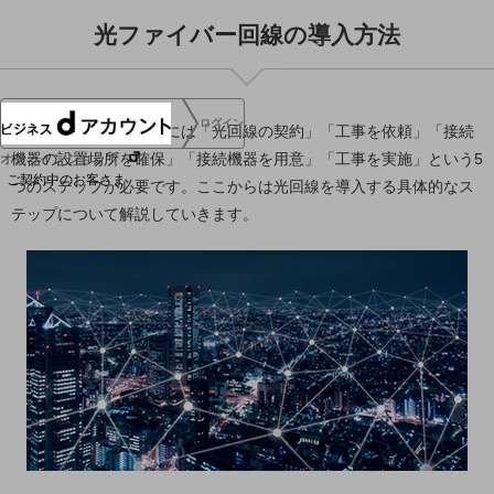
協賛
光ファイバー回線の導入方法
NTTドコモグループ
ログイン
光回線を導入するためには「光回線の契約」「工事を依頼」「接続
機器の設置場所を確保」「接続機器を用意」「工事を実施」という5
オンラインショップ
ご契約中のお客さま
つのステップが必要です。ここからは光回線を導入する具体的なス
テップについて解説していきます。
サービス別サポート情報
ご契約中サービスの一元管理
Web明細(ビリングステーション)