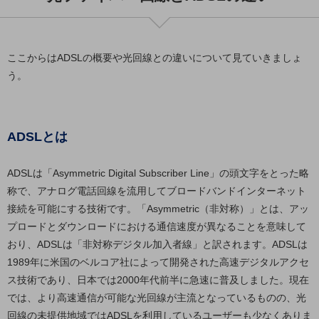
通信モジュール製品
衛星携帯電話
ここからはADSLの概要や光回線との違いについて見ていきましょ
う。
IOT完了済みメーカーブランド製品
料金
料金TOP
ドコモBiz データ無制限 ドコモ MAX ドコモ mini ドコモBiz かけ放題
ADSLとは
ケータイプラン
ADSLは「Asymmetric Digital Subscriber Line」の頭文字をとった略
5Gデータプラス
称で、アナログ電話回線を流用してブロードバンドインターネット
接続を可能にする技術です。「Asymmetric（非対称）」とは、アッ
データプラス
プロードとダウンロードにおける通信速度が異なることを意味して
IoT向け回線料金
おり、ADSLは「非対称デジタル加入者線」と訳されます。ADSLは
1989年に米国のベルコア社によって開発された高速デジタルアクセ
home5Gプラン
モバイルサービス
ス技術であり、日本では2000年代前半に急速に普及しました。現在
端末の一元管理
では、より高速通信が可能な光回線が主流となっているものの、光
回線の未提供地域ではADSLを利用しているユーザーも少なくありま