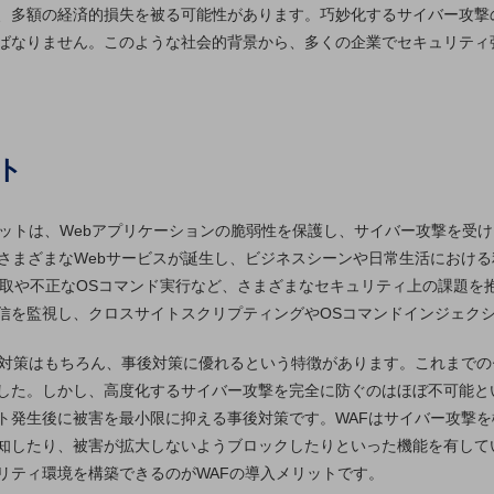
、多額の経済的損失を被る可能性があります。巧妙化するサイバー攻撃
ばなりません。このような社会的背景から、多くの企業でセキュリティ
ト
リットは、Webアプリケーションの脆弱性を保護し、サイバー攻撃を受
てさまざまなWebサービスが誕生し、ビジネスシーンや日常生活におけ
eの窃取や不正なOSコマンド実行など、さまざまなセキュリティ上の課題を
信を監視し、クロスサイトスクリプティングやOSコマンドインジェク
前対策はもちろん、事後対策に優れるという特徴があります。これまで
した。しかし、高度化するサイバー攻撃を完全に防ぐのはほぼ不可能と
ト発生後に被害を最小限に抑える事後対策です。WAFはサイバー攻撃
知したり、被害が拡大しないようブロックしたりといった機能を有して
リティ環境を構築できるのがWAFの導入メリットです。