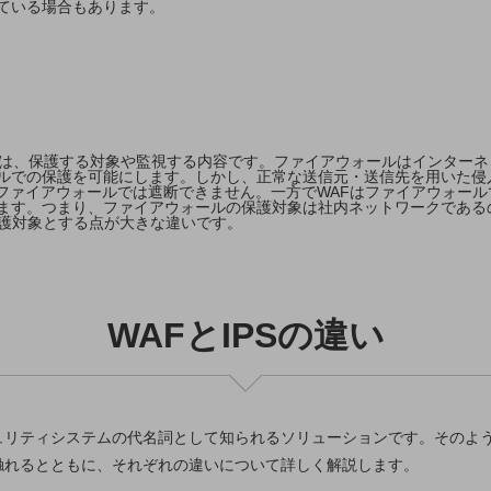
ている場合もあります。
いは、保護する対象や監視する内容です。ファイアウォールはインターネ
ルでの保護を可能にします。しかし、正常な送信元・送信先を用いた侵
はファイアウォールでは遮断できません。一方でWAFはファイアウォー
ます。つまり、ファイアウォールの保護対象は社内ネットワークである
保護対象とする点が大きな違いです。
WAFとIPSの違い
ュリティシステムの代名詞として知られるソリューションです。そのような
に触れるとともに、それぞれの違いについて詳しく解説します。