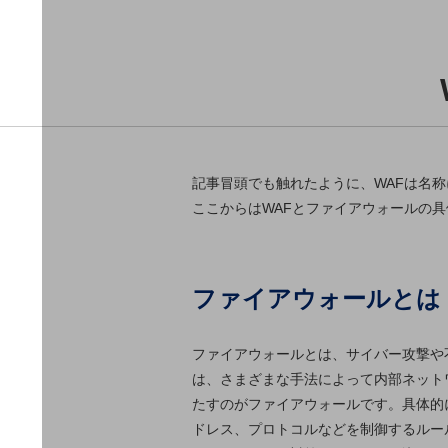
データ通信製品
ドコモケータイ
5G対応ホームルーター
通信モジュール製品
衛星携帯電話
記事冒頭でも触れたように、WAFは名称
IOT完了済みメーカーブランド製品
ここからはWAFとファイアウォールの
料金
料金TOP
ドコモBiz データ無制限 ドコモ MAX ドコモ mini ドコモBiz か
ファイアウォールとは
ケータイプラン
ファイアウォールとは、サイバー攻撃や
5Gデータプラス
は、さまざまな手法によって内部ネット
データプラス
たすのがファイアウォールです。具体的
ドレス、プロトコルなどを制御するルールに
IoT向け回線料金