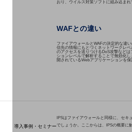
おり、ウイルス対策ソフトに組み込まれ
home5Gプラン
モバイルサービス
端末の一元管理
WAFとの違い
セキュリティ
運用保守・故障紛失サポート
ファイアウォールとWAFの決定的な違
信先の情報にもとづくネットワークレベ
回線・ネットワーク
のアクセスを送りつけるDoS攻撃など
ションレベルで解析することで無効化し
お手続き
開されているWebアプリケーションを
IPSはファイアウォールと同様に、セキ
別ウィンドウで開きます
サービスをご利用中のお客さま
でしょうか。ここからは、IPSの概要
導入事例・セミナー