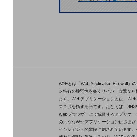
クラウド・データセンター
電話・映像コミュニケーション
セキュリティ
5G
IoT
AI
データ利活用
運用管理
WAFとは「Web Application Fir
ン特有の脆弱性を突くサイバー攻撃から
業務支援・マーケティング
ます。Webアプリケーションとは、We
災害対策・BCP
ス全般を指す用語です。たとえば、SN
課題・ニーズで探す
Webブラウザー上で稼働するアプリケ
課題・ニーズで探すTOP
のようなWebアプリケーションはさま
コミュニケーション・情報共有
インシデントの危険に晒されています。