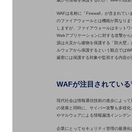
威から情報を保護するのが、WAFの役割
マーケティング
業務効率化
WAFは名称に「Firewall」が含ま
のファイアウォールとは機能が異なりま
災害対策
しますが、ファイアウォールはネットワ
職場環境整備
Webアプリケーションに対する攻撃か
源は火災から建物を保護する「防火壁」
地域共創・地方創生
ルウェアから保護するという観点ではW
セキュリティ対策
厳密には保護する対象や監視する内容が
遠隔監視
顧客体験（CX）改善
WAFが注目されている
自動化・省電化
人材不足解消
現代社会は情報通信技術の進歩によって
業種・業態で探す
の発展と同時に、サイバー攻撃も多様化
業種・業態で探すTOP
やマルウェアによる情報漏洩インシデン
自治体
企業にとってセキュリティ管理の最適化