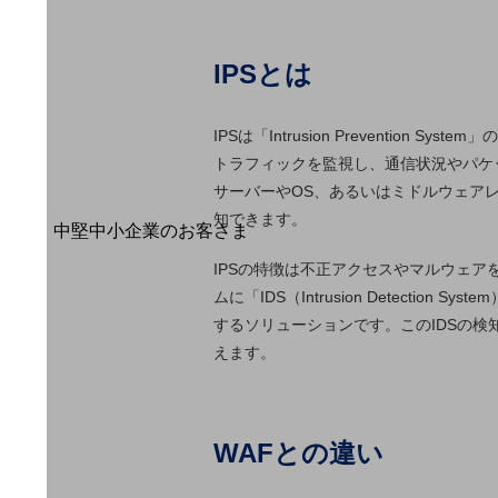
導入事例TOP
最新の導入事例や注目の導入事例をご紹介します
セミナー
IPSとは
開催・出展する各種セミナー、イベント情報をご紹介します
IPSは「Intrusion Prevent
トラフィックを監視し、通信状況やパケ
サーバーやOS、あるいはミドルウェア
知できます。
中堅中小企業のお客さま
NTTドコモビジネスウォッチ
IPSの特徴は不正アクセスやマルウェア
ビジネスお役立ち情報
ムに「IDS（Intrusion Detec
旬な話題やお役立ち資料などDXの課題を
するソリューションです。このIDSの検
解決するヒントをお届けする記事サイト
えます。
新着記事
お役立ち資料ダウンロード
トレンド記事特集
IT用語集
中堅中小企業向け
WAFとの違い
サービス・ソリューション