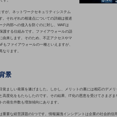
です。
れていますが、ネットワークセキュリティシステム
す。それぞれの相違点についての詳細は後述
ーク内部への侵入を防ぐのに対し、WAFは
ら保護する仕組みです。ファイアウォールの語
に由来します。そのため、不正アクセスやマ
AFもファイアウォールの一種といえますが、
異なります。
背景
目覚ましい発展を遂げました。しかし、メリットの裏には相応のデメリッ
と高度化をもたらしたのです。その結果、IT化の恩恵を受けてさまざま
トの発生件数も増加傾向にあります。
は重要な経営課題の1つです。情報漏洩インシデントは企業の社会的信