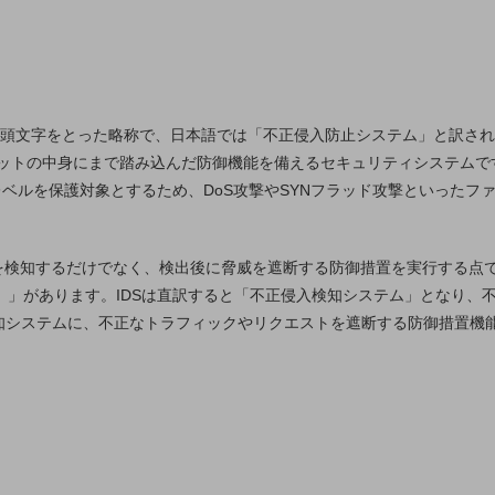
ion System」の頭文字をとった略称で、日本語では「不正侵入防止システム」
ットの中身にまで踏み込んだ防御機能を備えるセキュリティシステムで
レベルを保護対象とするため、DoS攻撃やSYNフラッド攻撃といったフ
別ウィンドウで開きます
を検知するだけでなく、検出後に脅威を遮断する防御措置を実行する点で
tion System）」があります。IDSは直訳すると「不正侵入検知システム」
知システムに、不正なトラフィックやリクエストを遮断する防御措置機能