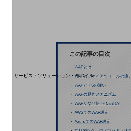
地域経済のさらなる活性化に取り組みます
自治体・地域社会との共創
LGPF(Local Government Platform)
別ウィンドウで開きます
この記事の目次
・
WAFとは
サービス・ソリューション・モバイル
・
WAFとファイアウォールの違
サービス・ソリューションTOP
・
WAFとIPSの違い
DXに関する課題を解決する
・
WAFの動作メカニズム
サービス・ソリューションをご紹介
・
WAFがなぜ使われるのか
カテゴリーで探す
カテゴリーで探すTOP
・
AWSでのWAF設定
ネットワーク・モバイル
・
AzureでのWAF設定
・
包括的なクラウド型セキュリティで