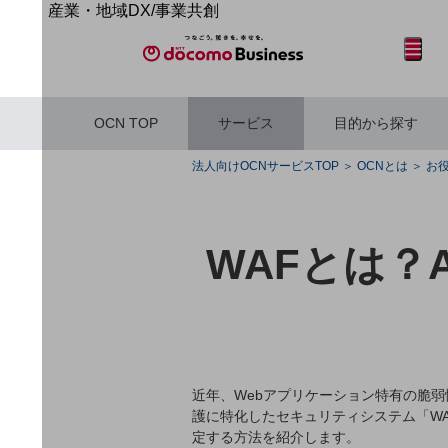
産業・地域DX/事業共創
OPEN HUB for Plural Futures
サイト内検索
開く
メニュー
開く
自律・分散・協調型社会の実現を目指し、
「社会可能性」を探究・実装する事業共創エコシステムです。
OPEN HUB for Plural Futuresとは
OCN TOP
サービス
目的から探す
イベント/ウェビナー
記事コンテンツ
フリーワードを入力して探す
プレイヤー(カタリスト/パートナー企業)
法人向けOCNサービスTOP
OCNとは
お
事例
Smart World
産業・地域DXプラットフォーマーとして
WAFとは？
企業と地域が持続成長する社会を目指します
フリーワードでNTTドコモビジネスの
Smart City
取り組みを検索
Smart Education
Smart Healthcare
Smart Industry
Smart Mobility
Smart Worksite
生成AI(Generative AI)
近年、Webアプリケーション特有の脆
地域の取り組み
護に特化したセキュリティシステム「WA
地域社会を支える皆さまと地域課題の解決や
定する方法を紹介します。