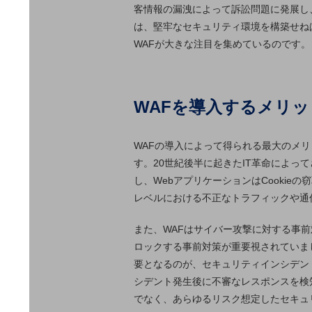
一次産業
客情報の漏洩によって訴訟問題に発展し
は、堅牢なセキュリティ環境を構築せね
医療・介護
WAFが大きな注目を集めているのです。
観光
教育
WAFを導入するメリッ
モビリティ
製造・建設業
WAFの導入によって得られる最大のメ
小売業
す。20世紀後半に起きたIT革命によっ
キーワードで探す
し、WebアプリケーションはCooki
モバイルTOP
レベルにおける不正なトラフィックや通
法人向けスマホ・携帯に関する、
おすすめの機種、料金やサービスをご紹介
また、WAFはサイバー攻撃に対する事
製品
ロックする事前対策が重要視されていま
製品TOP
要となるのが、セキュリティインシデン
ビジネス向けスマートフォン
シデント発生後に不審なレスポンスを検
でなく、あらゆるリスク想定したセキュ
タフネススマートフォン