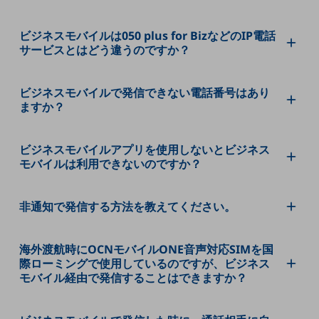
教育
ビジネスモバイルは050 plus for BizなどのIP電話
モビリティ
サービスとはどう違うのですか？
製造・建設業
小売業
ビジネスモバイルで発信できない電話番号はあり
キーワードで探す
ますか？
モバイルTOP
法人向けスマホ・携帯に関する、
ビジネスモバイルアプリを使用しないとビジネス
おすすめの機種、料金やサービスをご紹介
モバイルは利用できないのですか？
製品
製品TOP
非通知で発信する方法を教えてください。
ビジネス向けスマートフォン
タフネススマートフォン
海外渡航時にOCNモバイルONE音声対応SIMを国
際ローミングで使用しているのですが、ビジネス
データ通信製品
モバイル経由で発信することはできますか？
ドコモケータイ
5G対応ホームルーター