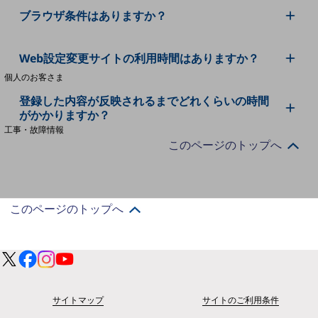
ブラウザ条件はありますか？
料金分析(ご利用料金管理サービス)
Web設定変更サイトの利用時間はありますか？
Web明細(My docomo)
個人のお客さま
NTTドコモ
登録した内容が反映されるまでどれくらいの時間
がかかりますか？
OCNなど
工事・故障情報
このページのトップへ
お客さまサポートサイト
SDPFナレッジセンター
NTTドコモ 通信障害情報
このページのトップへ
サイトマップ
サイトのご利用条件