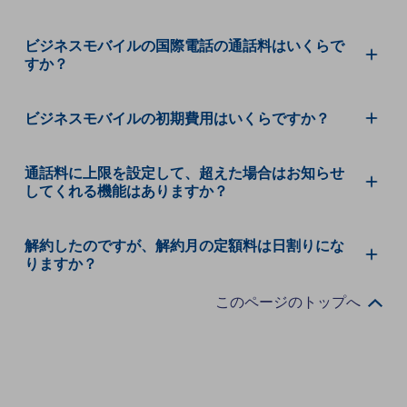
グループ会社
会社案内パンフレット
ビジネスモバイルの国際電話の通話料はいくらで
ニュースルーム
すか？
ニュースルームTOP
ニュースリリース
ビジネスモバイルの初期費用はいくらですか？
地域からの発表
通話料に上限を設定して、超えた場合はお知らせ
重要なお知らせ
してくれる機能はありますか？
お知らせ
解約したのですが、解約月の定額料は日割りにな
社外からの評価実績
りますか？
サステナビリティ
サステナビリティTOP
このページのトップへ
NTTドコモビジネスグループのサステナビリティ
サステナビリティ基本方針
サステナビリティレポート