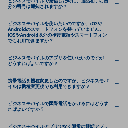
ビジネスモバイルで発信した時に、通話相手に自
分の番号は通知されますか？
通信モジュール製品
衛星携帯電話
ビジネスモバイルを使いたいのですが、iOSや
Androidのスマートフォンを持っていません。
IOT完了済みメーカーブランド製品
iOSやAndroid以外の携帯電話やスマートフォン
料金
でも利用できますか？
料金TOP
ドコモBiz データ無制限 ドコモ MAX ドコモ mini ドコモBiz かけ放題
ビジネスモバイルのアプリを使いたいのですが、
どうすればよいですか？
ケータイプラン
5Gデータプラス
携帯電話を機種変更したのですが、ビジネスモバ
データプラス
イルは機種変更後でも利用できますか？
IoT向け回線料金
ビジネスモバイルで国際電話をかけるにはどうす
home5Gプラン
ればよいですか？
モバイルサービス
端末の一元管理
ビジネスモバイルアプリでなく通常の通話アプリ