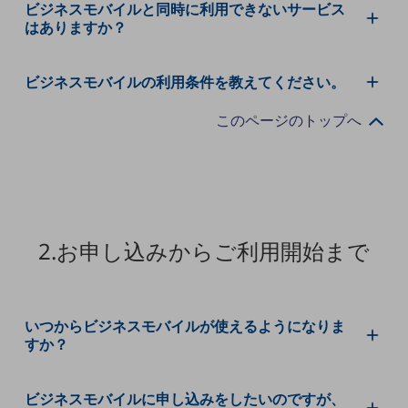
ビジネスモバイルと同時に利用できないサービス
5G
はありますか？
IoT
AI
ビジネスモバイルの利用条件を教えてください。
データ利活用
このページのトップへ
運用管理
業務支援・マーケティング
災害対策・BCP
課題・ニーズで探す
2.お申し込みからご利用開始まで
課題・ニーズで探すTOP
コミュニケーション・情報共有
マーケティング
いつからビジネスモバイルが使えるようになりま
すか？
業務効率化
災害対策
ビジネスモバイルに申し込みをしたいのですが、