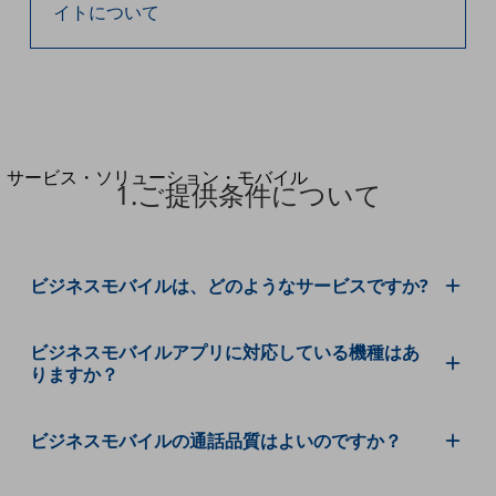
地域経済のさらなる活性化に取り組みます
イトについて
自治体・地域社会との共創
LGPF(Local Government Platform)
別ウィンドウで開きます
サービス・ソリューション・モバイル
1.ご提供条件について
サービス・ソリューションTOP
DXに関する課題を解決する
サービス・ソリューションをご紹介
カテゴリーで探す
ビジネスモバイルは、どのようなサービスですか?
カテゴリーで探すTOP
ネットワーク・モバイル
ビジネスモバイルアプリに対応している機種はあ
りますか？
クラウド・データセンター
電話・映像コミュニケーション
ビジネスモバイルの通話品質はよいのですか？
セキュリティ