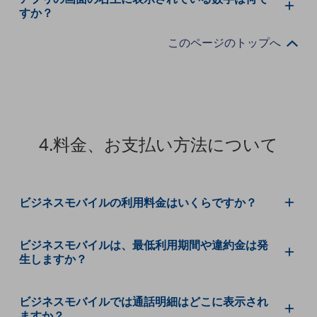
セキュリティ
すか？
その他のお悩みはこちら
このページのトップへ
業界から見つける
業界から見つけるTOP
製造業
小売・卸売業
4.料金、お支払い方法について
運輸業
建設業
地域産業
ビジネスモバイルの利用料金はいくらですか？
その他の業界はこちら
ゲーム感覚で見つける
ビジネスモバイルは、最低利用期間や違約金は発
ビジネスお悩み診断
生しますか？
NTTドコモビジネス
オンラインショップ
ビジネスモバイルでは通話明細はどこに表示され
モバイル・ICTサービスをオンラインで
ますか？
相談・申し込みができるバーチャルショップ