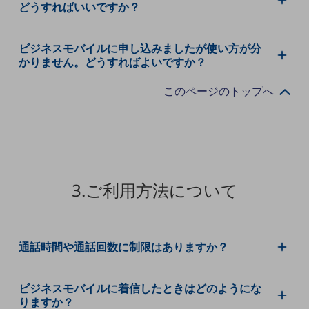
どうすればいいですか？
職場環境整備
地域共創・地方創生
ビジネスモバイルに申し込みましたが使い方が分
セキュリティ対策
かりません。どうすればよいですか？
遠隔監視
このページのトップへ
顧客体験（CX）改善
自動化・省電化
人材不足解消
業種・業態で探す
3.ご利用方法について
業種・業態で探すTOP
自治体
一次産業
通話時間や通話回数に制限はありますか？
医療・介護
ビジネスモバイルに着信したときはどのようにな
観光
りますか？