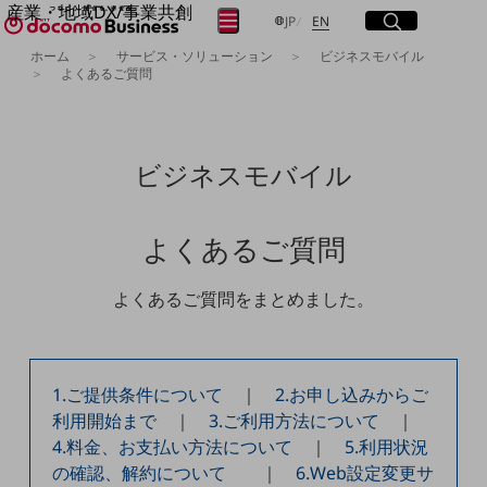
産業・地域DX/事業共創
サイト内検索
開く
日本語
English
メニュー
開く
JP
EN
OPEN HUB for Plural Futures
ホーム
サービス・ソリューション
ビジネスモバイル
自律・分散・協調型社会の実現を目指し、
よくあるご質問
フリーワードを入力して探す
「社会可能性」を探究・実装する事業共創エコシステムです。
OPEN HUB for Plural Futuresとは
イベント/ウェビナー
検索する
記事コンテンツ
ビジネスモバイル
プレイヤー(カタリスト/パートナー企業)
事例
Smart World
フリーワードでNTTドコモビジネスの
よくあるご質問
取り組みを検索
産業・地域DXプラットフォーマーとして
企業と地域が持続成長する社会を目指します
Smart City
よくあるご質問をまとめました。
Smart Education
Smart Healthcare
Smart Industry
Smart Mobility
1.ご提供条件について
｜
2.お申し込みからご
Smart Worksite
生成AI(Generative AI)
利用開始まで
｜
3.ご利用方法について
｜
地域の取り組み
4.料金、お支払い方法について
｜
5.利用状況
の確認、解約について
｜
6.Web設定変更サ
地域社会を支える皆さまと地域課題の解決や