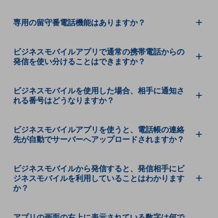
ビジネスお役立ち情報
旬な話題やお役立ち資料などDXの課題を
専用の留守番電話機能はありますか？
解決するヒントをお届けする記事サイト
新着記事
お役立ち資料ダウンロード
ビジネスモバイルアプリで通常の携帯電話からの
トレンド記事特集
発信を使い分けることはできますか？
IT用語集
中堅中小企業向け
サービス・ソリューション
ビジネスモバイルを使用した場合、相手に通知さ
れる番号はどうなりますか？
課題やニーズに合ったサービスをご紹介し、
中堅中小企業のビジネスをサポート！
お悩みから見つける
ビジネスモバイルアプリを使うと、電話帳の連絡
お悩みから見つけるTOP
先が自動でサーバーへアップロードされますか？
ネットワーク
ビジネスモバイルから発信すると、発信相手にビ
モバイル・音声
ジネスモバイルを利用していることはわかります
バックオフィス
か？
リモート・ハイブリッドワーク
アプリの画面の右上に表示されている数字は何で