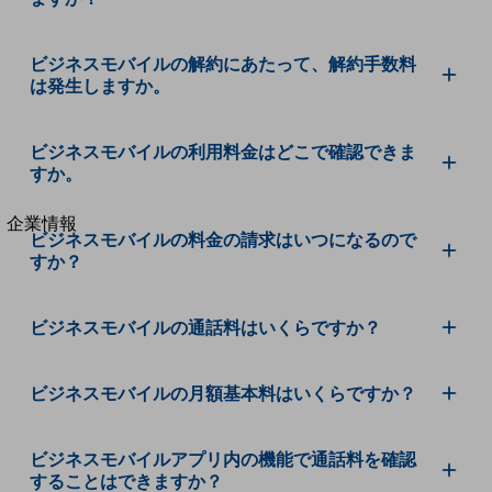
法人向けモバイルトップ
はじめての方へ
サービス・商品を探す
ビジネスモバイルの解約にあたって、解約手数料
新規会員登録/ログインはこちら
は発生しますか。
100回線以上のお問い合わせ・お見積りはこちら
ビジネスモバイルの利用料金はどこで確認できま
すか。
別ウィンドウで開きます
企業情報
ビジネスモバイルの料金の請求はいつになるので
企業情報TOP
すか？
会社案内
会社案内TOP
ビジネスモバイルの通話料はいくらですか？
組織
沿革
ビジネスモバイルの月額基本料はいくらですか？
社長からのご挨拶
ビジネスモバイルアプリ内の機能で通話料を確認
事業拠点
することはできますか？