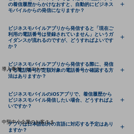
セキュリティ
の着信履歴からかけなおすと、自動的にビジネス
モバイルからの発信になりますか？
運用保守・故障紛失サポート
回線・ネットワーク
ビジネスモバイルアプリから発信すると「現在ご
お手続き
利用の電話番号は登録されていません」というガ
イダンスが流れるのですが、どうすればよいです
か？
別ウィンドウで開きます
サービスをご利用中のお客さま
ビジネスモバイルアプリから発信する際に、発信
導入事例・セミナー
する電話番号が定額対象の電話番号か確認する方
導入事例TOP
法はありますか？
最新の導入事例や注目の導入事例をご紹介します
セミナー
ビジネスモバイルのiOSアプリで、着信履歴から
ビジネスモバイル発信したい場合、どうすればよ
開催・出展する各種セミナー、イベント情報をご紹介します
いですか？
別ウィンドウで開きます
中堅中小企業のお客さま
アプリは日本語以外の言語に対応する予定はあり
NTTドコモビジネスウォッチ
ますか？