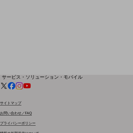
地域経済のさらなる活性化に取り組みます
自治体・地域社会との共創
LGPF(Local Government Platform)
別ウィンドウで開きます
サービス・ソリューション・モバイル
サービス・ソリューションTOP
DXに関する課題を解決する
サービス・ソリューションをご紹介
サイトマップ
カテゴリーで探す
カテゴリーで探すTOP
お問い合わせ／FAQ
ネットワーク・モバイル
プライバシーポリシー