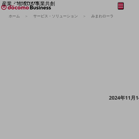
産業・地域DX/事業共創
メニュー
開く
OPEN HUB for Plural Futures
ホーム
サービス・ソリューション
みまわローラ
自律・分散・協調型社会の実現を目指し、
フリーワードを入力して探す
「社会可能性」を探究・実装する事業共創エコシステムです。
OPEN HUB for Plural Futuresとは
イベント/ウェビナー
記事コンテンツ
プレイヤー(カタリスト/パートナー企業)
事例
Smart World
フリーワードでNTTドコモビジネスの
取り組みを検索
産業・地域DXプラットフォーマーとして
企業と地域が持続成長する社会を目指します
Smart City
Smart Education
Smart Healthcare
2024年1
Smart Industry
Smart Mobility
Smart Worksite
生成AI(Generative AI)
地域の取り組み
地域社会を支える皆さまと地域課題の解決や