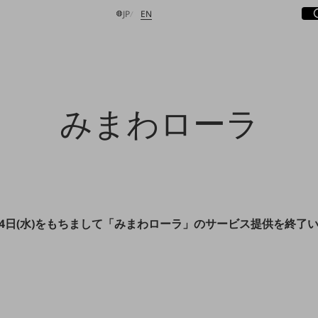
サ
開
日本語
English
JP
EN
検索する
みまわローラ
1月14日(水)をもちまして「みまわローラ」のサービス提供を終了