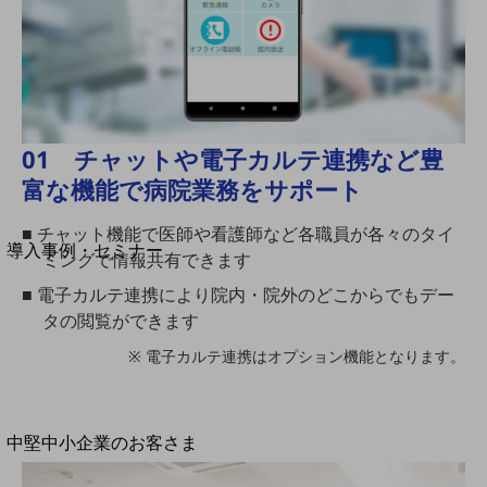
セキュリティ
運用保守・故障紛失サポート
回線・ネットワーク
お手続き
01 チャットや電子カルテ連携など豊
富な機能で病院業務をサポート
別ウィンドウで開きます
サービスをご利用中のお客さま
■ チャット機能で医師や看護師など各職員が各々のタイ
導入事例・セミナー
ミングで情報共有できます
導入事例TOP
■ 電子カルテ連携により院内・院外のどこからでもデー
最新の導入事例や注目の導入事例をご紹介します
タの閲覧ができます
セミナー
※ 電子カルテ連携はオプション機能となります。
開催・出展する各種セミナー、イベント情報をご紹介します
別ウィンドウで開きます
中堅中小企業のお客さま
NTTドコモビジネスウォッチ