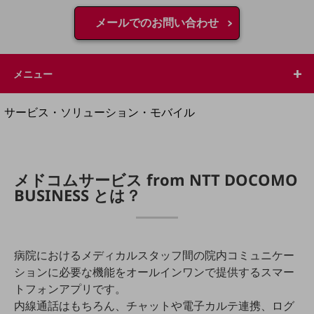
地域経済のさらなる活性化に取り組みます
自治体・地域社会との共創
メールでのお問い合わせ
LGPF(Local Government Platform)
別ウィンドウで開きます
メニュー
サービス・ソリューション・モバイル
サービス・ソリューションTOP
DXに関する課題を解決する
サービス・ソリューションをご紹介
メドコムサービス from NTT DOCOMO
カテゴリーで探す
BUSINESS とは？
カテゴリーで探すTOP
ネットワーク・モバイル
クラウド・データセンター
病院におけるメディカルスタッフ間の院内コミュニケー
ションに必要な機能をオールインワンで提供するスマー
電話・映像コミュニケーション
トフォンアプリです。
セキュリティ
内線通話はもちろん、チャットや電子カルテ連携、ログ