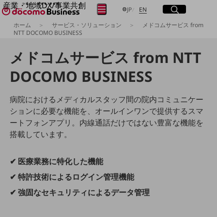
産業・地域DX/事業共創
サイト内検索
開く
日本語
English
メニュー
開く
JP
EN
OPEN HUB for Plural Futures
ホーム
サービス・ソリューション
メドコムサービス from
自律・分散・協調型社会の実現を目指し、
NTT DOCOMO BUSINESS
フリーワードを入力して探す
「社会可能性」を探究・実装する事業共創エコシステムです。
OPEN HUB for Plural Futuresとは
メドコムサービス from NTT
イベント/ウェビナー
検索する
記事コンテンツ
DOCOMO BUSINESS
プレイヤー(カタリスト/パートナー企業)
事例
Smart World
病院におけるメディカルスタッフ間の院内コミュニケー
フリーワードでNTTドコモビジネスの
取り組みを検索
ションに必要な機能を、オールインワンで提供するスマ
産業・地域DXプラットフォーマーとして
ートフォンアプリ。内線通話だけではない豊富な機能を
企業と地域が持続成長する社会を目指します
Smart City
搭載しています。
Smart Education
Smart Healthcare
Smart Industry
✔ 医療業務に特化した機能
Smart Mobility
Smart Worksite
✔ 特許技術によるログイン管理機能
生成AI(Generative AI)
✔ 強固なセキュリティによるデータ管理
地域の取り組み
地域社会を支える皆さまと地域課題の解決や