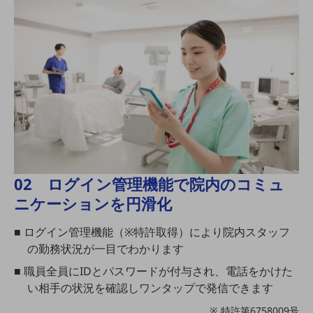
ビジネスお役立ち情報
旬な話題やお役立ち資料などDXの課題を
解決するヒントをお届けする記事サイト
新着記事
お役立ち資料ダウンロード
トレンド記事特集
IT用語集
中堅中小企業向け
サービス・ソリューション
課題やニーズに合ったサービスをご紹介し、
中堅中小企業のビジネスをサポート！
お悩みから見つける
02 ログイン管理機能で院内のコミュ
お悩みから見つけるTOP
ニケーションを円滑化
ネットワーク
■ ログイン管理機能（※特許取得）により院内スタッフ
モバイル・音声
の勤務状況が一目でわかります
バックオフィス
■ 職員全員にIDとパスワードが付与され、電話をかけた
い相手の状況を確認しワンタップで発信できます
リモート・ハイブリッドワーク
※ 特許第6758009号