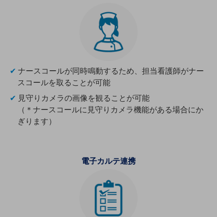
ダイバーシティ
経営情報
経営情報TOP
業績
決算公告
✔
ナースコールが同時鳴動するため、担当看護師がナー
電子公告
スコールを取ることが可能
基礎的電気通信役務損益明細表
✔
見守りカメラの画像を観ることが可能
採用情報
（＊ナースコールに見守りカメラ機能がある場合にか
採用情報TOP
ぎります）
新卒採用
経験者採用
電子カルテ連携
障がい者採用
人材育成制度
広告・協賛
広告