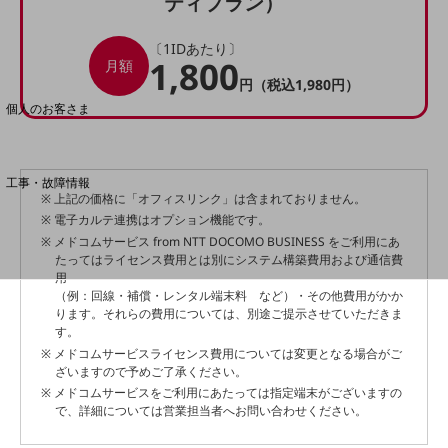
ティプラン）
〔1IDあたり〕
料金分析(ご利用料金管理サービス)
1,800
月額
円（税込1,980円）
Web明細(My docomo)
個人のお客さま
NTTドコモ
OCNなど
工事・故障情報
※ 上記の価格に「オフィスリンク」は含まれておりません。
お客さまサポートサイト
※ 電子カルテ連携はオプション機能です。
SDPFナレッジセンター
※ メドコムサービス from NTT DOCOMO BUSINESS をご利用にあ
たってはライセンス費用とは別にシステム構築費用および通信費
NTTドコモ 通信障害情報
用
（例：回線・補償・レンタル端末料 など）・その他費用がかか
ります。それらの費用については、別途ご提示させていただきま
す。
※ メドコムサービスライセンス費用については変更となる場合がご
ざいますので予めご了承ください。
※ メドコムサービスをご利用にあたっては指定端末がございますの
で、詳細については営業担当者へお問い合わせください。