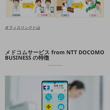
通信モジュール製品
衛星携帯電話
IOT完了済みメーカーブランド製品
オフィスリンクとは
料金
料金TOP
ドコモBiz データ無制限 ドコモ MAX ドコモ mini ドコモBiz かけ放題
メドコムサービス from NTT DOCOMO
ケータイプラン
BUSINESS の特徴
5Gデータプラス
データプラス
IoT向け回線料金
home5Gプラン
モバイルサービス
端末の一元管理