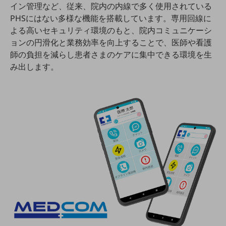
イン管理など、従来、院内の内線で多く使用されている
5G
PHSにはない多様な機能を搭載しています。専用回線に
IoT
よる高いセキュリティ環境のもと、院内コミュニケーシ
ョンの円滑化と業務効率を向上することで、医師や看護
AI
師の負担を減らし患者さまのケアに集中できる環境を生
データ利活用
み出します。
運用管理
業務支援・マーケティング
災害対策・BCP
課題・ニーズで探す
課題・ニーズで探すTOP
コミュニケーション・情報共有
マーケティング
業務効率化
災害対策