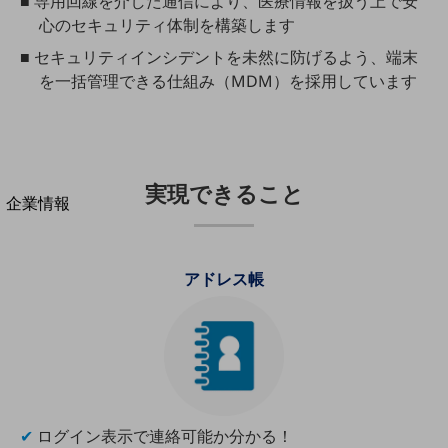
■ 専用回線を介した通信により、医療情報を扱う上で安
法人向けモバイルトップ
心のセキュリティ体制を構築します
はじめての方へ
サービス・商品を探す
■ セキュリティインシデントを未然に防げるよう、端末
新規会員登録/ログインはこちら
を一括管理できる仕組み（MDM）を採用しています
100回線以上のお問い合わせ・お見積りはこちら
実現できること
別ウィンドウで開きます
企業情報
企業情報TOP
会社案内
会社案内TOP
アドレス帳
組織
沿革
社長からのご挨拶
事業拠点
✔
ログイン表示で連絡可能か分かる！