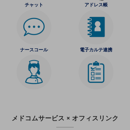
職場環境整備
チャット
アドレス帳
地域共創・地方創生
セキュリティ対策
遠隔監視
顧客体験（CX）改善
ナースコール
電子カルテ連携
自動化・省電化
人材不足解消
業種・業態で探す
業種・業態で探すTOP
自治体
一次産業
医療・介護
メドコムサービス × オフィスリンク
観光