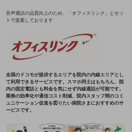
教育
音声通話の品質向上のため、「オフィスリンク」とセッ
モビリティ
トで提案しております
製造・建設業
小売業
キーワードで探す
モバイルTOP
法人向けスマホ・携帯に関する、
おすすめの機種、料金やサービスをご紹介
製品
全国のドコモが提供するエリアを院内の内線エリアとし
製品TOP
て利用できるサービスです。スマホ同士はもちろん、院
ビジネス向けスマートフォン
内の固定電話とも料金を気にせず内線通話が可能です。
業務の効率化や通信コスト削減、院内スタッフ間のコミ
タフネススマートフォン
ュニケーション促進を図りたい病院さまにおすすめのサ
データ通信製品
ービスです。
ドコモケータイ
5G対応ホームルーター