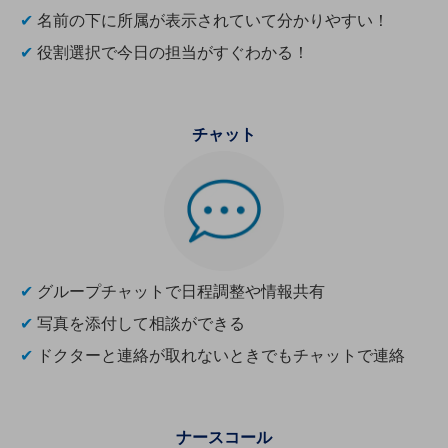
グループ会社
✔
名前の下に所属が表示されていて分かりやすい！
会社案内パンフレット
✔
役割選択で今日の担当がすぐわかる！
ニュースルーム
ニュースルームTOP
ニュースリリース
チャット
地域からの発表
重要なお知らせ
お知らせ
社外からの評価実績
サステナビリティ
✔
グループチャットで日程調整や情報共有
サステナビリティTOP
✔
写真を添付して相談ができる
NTTドコモビジネスグループのサステナビリティ
✔
ドクターと連絡が取れないときでもチャットで連絡
サステナビリティ基本方針
サステナビリティレポート
ナースコール