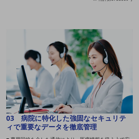
セキュリティ
その他のお悩みはこちら
業界から見つける
業界から見つけるTOP
製造業
小売・卸売業
運輸業
建設業
地域産業
その他の業界はこちら
ゲーム感覚で見つける
ビジネスお悩み診断
NTTドコモビジネス
03 病院に特化した強固なセキュリテ
オンラインショップ
ィで重要なデータを徹底管理
モバイル・ICTサービスをオンラインで
相談・申し込みができるバーチャルショップ