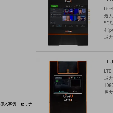
home5Gプラン
モバイルサービス
Li
端末の一元管理
最大
セキュリティ
5G
4K
運用保守・故障紛失サポート
最大
回線・ネットワーク
お手続き
LU
LT
最大
108
最大
別ウィンドウで開きます
サービスをご利用中のお客さま
導入事例・セミナー
導入事例TOP