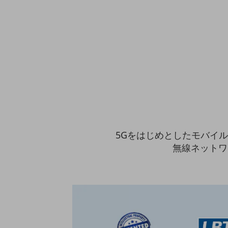
医療・介護
観光
教育
モビリティ
製造・建設業
小売業
キーワードで探す
モバイルTOP
5Gをはじめとしたモバイル 
無線ネットワ
法人向けスマホ・携帯に関する、
おすすめの機種、料金やサービスをご紹介
製品
製品TOP
ビジネス向けスマートフォン
タフネススマートフォン