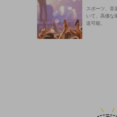
スポーツ、音
電話・映像コミュニケーション
いて、高価な
セキュリティ
送可能。
5G
IoT
AI
データ利活用
運用管理
業務支援・マーケティング
災害対策・BCP
課題・ニーズで探す
課題・ニーズで探すTOP
コミュニケーション・情報共有
マーケティング