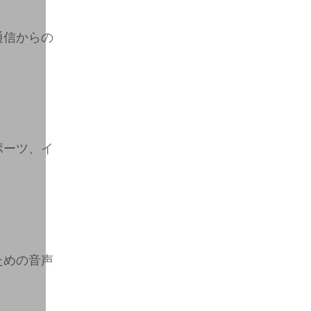
通信からの
ポーツ、イ
ための音声