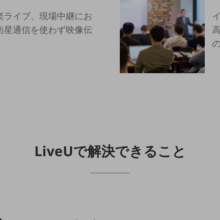
楽ライブ、現場中継にお
衛星通信を使わず映像伝
高
LiveUで
解決できること