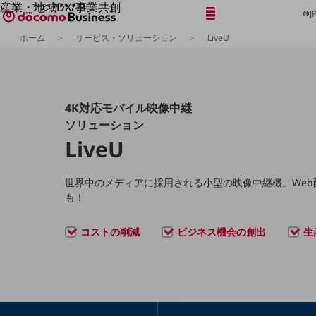
産業・地域DX/事業共創
メニュー
開く
J
OPEN HUB for Plural Futures
ホーム
サービス・ソリューション
LiveU
自律・分散・協調型社会の実現を目指し、
「社会可能性」を探究・実装する事業共創エコシステムです。
フリーワードを入力して探す
OPEN HUB for Plural Futuresとは
イベント/ウェビナー
記事コンテンツ
4K対応モバイル映像中継
プレイヤー(カタリスト/パートナー企業)
ソリューション
事例
Smart World
LiveU
フリーワードでNTTドコモビジネスの
取り組みを検索
産業・地域DXプラットフォーマーとして
企業と地域が持続成長する社会を目指します
世界中のメディアに採用される小型の映像中継機。We
Smart City
も！
Smart Education
Smart Healthcare
Smart Industry
コストの削減
ビジネス機会の創出
生
Smart Mobility
Smart Worksite
生成AI(Generative AI)
地域の取り組み
地域社会を支える皆さまと地域課題の解決や