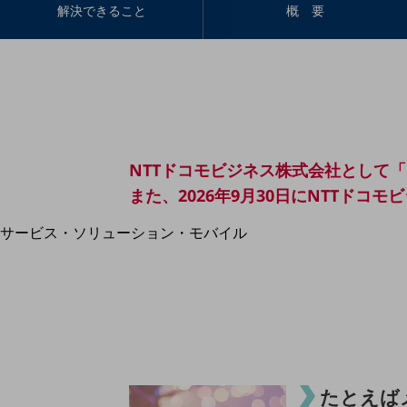
地域経済のさらなる活性化に取り組みます
解決できること
概 要
自治体・地域社会との共創
LGPF(Local Government Platform)
別ウィンドウで開きます
NTTドコモビジネス株式会社として「L
また、2026年9月30日にNTTド
サービス・ソリューション・モバイル
サービス・ソリューションTOP
DXに関する課題を解決する
サービス・ソリューションをご紹介
カテゴリーで探す
カテゴリーで探すTOP
ネットワーク・モバイル
たとえば
クラウド・データセンター