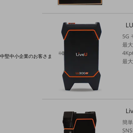
最新の導入事例や注目の導入事例をご紹介します
セミナー
開催・出展する各種セミナー、イベント情報をご紹介します
LU
5G
最大
4K
中堅中小企業のお客さま
最大
NTTドコモビジネスウォッチ
ビジネスお役立ち情報
旬な話題やお役立ち資料などDXの課題を
解決するヒントをお届けする記事サイト
新着記事
お役立ち資料ダウンロード
トレンド記事特集
IT用語集
Li
中堅中小企業向け
サービス・ソリューション
簡単
SN
課題やニーズに合ったサービスをご紹介し、