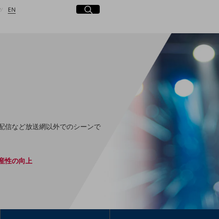
日本語
English
サイト内検索
開く
P
EN
検索する
b配信など放送網以外でのシーンで
産性の向上