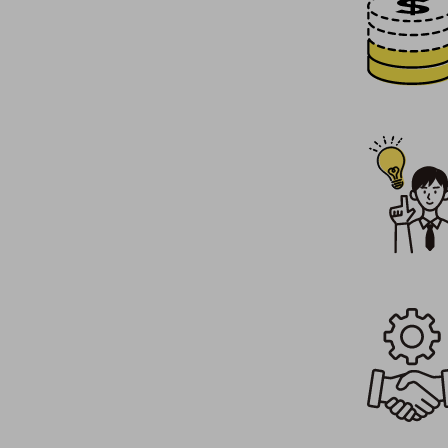
業務効率化
災害対策
職場環境整備
地域共創・地方創生
セキュリティ対策
遠隔監視
顧客体験（CX）改善
自動化・省電化
人材不足解消
業種・業態で探す
業種・業態で探すTOP
自治体
一次産業