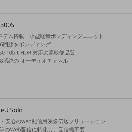
300S
 モデム搭載 小型軽量ボンディングユニット
6回線をボンディング
p60 10bit HDR 対応の高映像品質
別ウィンドウで開きます
8系統の オーディオチャネル
veU Solo
・安心のweb配信用映像伝送ソリューション
S等のWeb配信に特化し、受信機不要