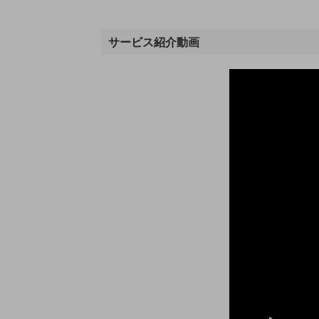
業務効率化
サービス紹介動画
災害対策
職場環境整備
地域共創・地方創生
セキュリティ対策
遠隔監視
顧客体験（CX）改善
自動化・省電化
人材不足解消
業種・業態で探す
業種・業態で探すTOP
自治体
一次産業