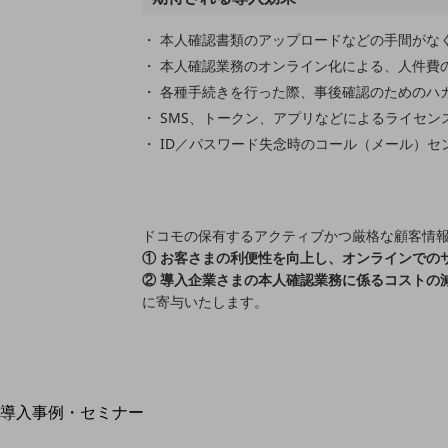
home5Gプラン
モバイルサービス
本人確認書類のアップロードなどの手間がな
端末の一元管理
本人確認業務のオンライン化による、人件費の
セキュリティ
各種手続きを行った際、事後確認のためのハ
SMS、トークン、アプリなどによるライセン
運用保守・故障紛失サポート
ID／パスワード失念時のコール（メール）
回線・ネットワーク
お手続き
ドコモの保有するアクティブかつ厳格な顧客情
① お客さまの利便性を向上し、オンラインでの
② 導入企業さまの本人確認業務に係るコストの
に寄与いたします。
別ウィンドウで開きます
サービスをご利用中のお客さま
導入事例・セミナー
導入事例TOP