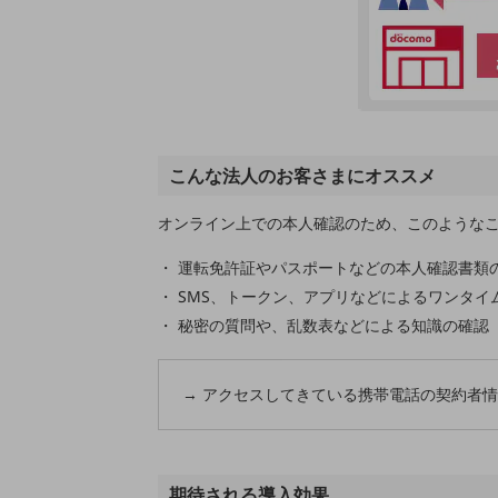
データ通信製品
ドコモケータイ
5G対応ホームルーター
通信モジュール製品
こんな法人のお客さまにオススメ
衛星携帯電話
IOT完了済みメーカーブランド製品
オンライン上での本人確認のため、このような
料金
料金TOP
運転免許証やパスポートなどの本人確認書類
SMS、トークン、アプリなどによるワンタイ
ドコモBiz データ無制限 ドコモ MAX ドコモ mini ドコモBiz かけ放題
秘密の質問や、乱数表などによる知識の確認
ケータイプラン
5Gデータプラス
→ アクセスしてきている携帯電話の契約者
データプラス
IoT向け回線料金
期待される導入効果