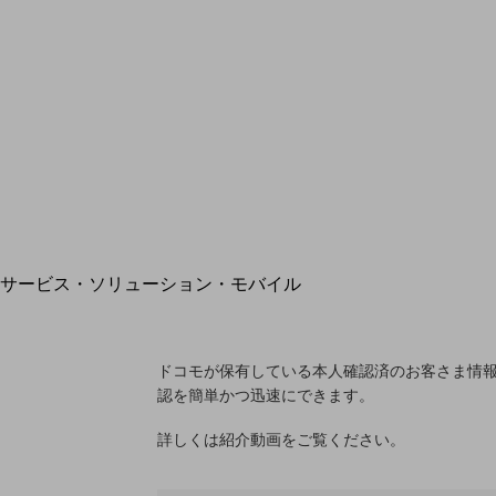
地域経済のさらなる活性化に取り組みます
自治体・地域社会との共創
LGPF(Local Government Platform)
別ウィンドウで開きます
サービス・ソリューション・モバイル
サービス・ソリューションTOP
DXに関する課題を解決する
サービス・ソリューションをご紹介
ドコモが保有している本人確認済のお客さま情
カテゴリーで探す
認を簡単かつ迅速にできます。
カテゴリーで探すTOP
詳しくは紹介動画をご覧ください。
ネットワーク・モバイル
クラウド・データセンター