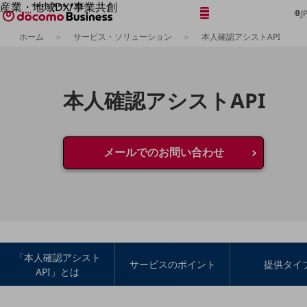
産業・地域DX/事業共創
メニュー
開く
J
OPEN HUB for Plural Futures
ホーム
サービス・ソリューション
本人確認アシストAPI
自律・分散・協調型社会の実現を目指し、
「社会可能性」を探究・実装する事業共創エコシステムです。
フリーワードを入力して探す
OPEN HUB for Plural Futuresとは
イベント/ウェビナー
本人確認アシストAPI
記事コンテンツ
プレイヤー(カタリスト/パートナー企業)
事例
Smart World
フリーワードでNTTドコモビジネスの
取り組みを検索
メールでのお問い合わせ
産業・地域DXプラットフォーマーとして
企業と地域が持続成長する社会を目指します
Smart City
Smart Education
Smart Healthcare
Smart Industry
Smart Mobility
Smart Worksite
「本人確認アシスト
生成AI(Generative AI)
サービスのポイント
提供タイ
API」とは
地域の取り組み
地域社会を支える皆さまと地域課題の解決や