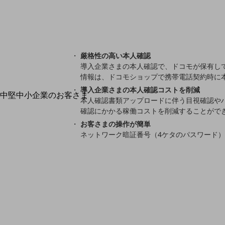
最新の導入事例や注目の導入事例をご紹介します
セミナー
開催・出展する各種セミナー、イベント情報をご紹介します
厳格性の高い本人確認
導入企業さまの本人確認で、ドコモが保有し
情報は、ドコモショップで携帯電話契約時に
導入企業さまの本人確認コストを削減
中堅中小企業のお客さま
本人確認書類アップロードに伴う目視確認や
NTTドコモビジネスウォッチ
確認にかかる稼働コストを削減することがで
ビジネスお役立ち情報
お客さまの操作が簡単
ネットワーク暗証番号（4ケタのパスワード
旬な話題やお役立ち資料などDXの課題を
解決するヒントをお届けする記事サイト
新着記事
お役立ち資料ダウンロード
トレンド記事特集
IT用語集
中堅中小企業向け
サービス・ソリューション
課題やニーズに合ったサービスをご紹介し、