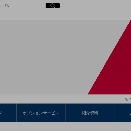
日本語
English
サイト内検索
開く
P
EN
検索する
プ
オプションサービス
紹介資料