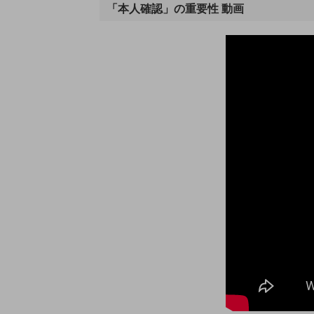
「本人確認」の重要性 動画
電話・映像コミュニケーション
セキュリティ
5G
IoT
AI
データ利活用
運用管理
業務支援・マーケティング
災害対策・BCP
課題・ニーズで探す
課題・ニーズで探すTOP
コミュニケーション・情報共有
マーケティング