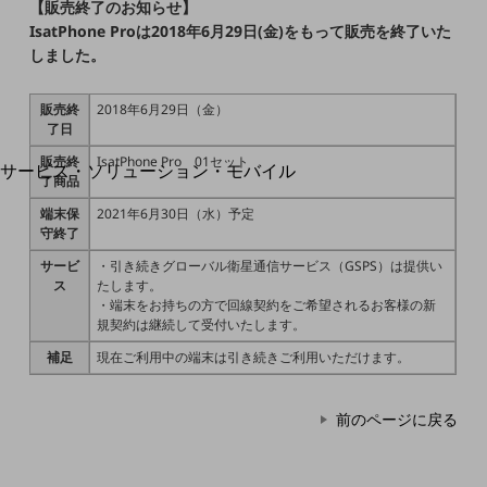
地域経済のさらなる活性化に取り組みます
【販売終了のお知らせ】
自治体・地域社会との共創
IsatPhone Proは2018年6月29日(金)をもって販売を終了いた
LGPF(Local Government Platform)
しました。
販売終
2018年6月29日（金）
別ウィンドウで開きます
了日
販売終
IsatPhone Pro 01セット
サービス・ソリューション・モバイル
了商品
サービス・ソリューションTOP
端末保
2021年6月30日（水）予定
DXに関する課題を解決する
守終了
サービス・ソリューションをご紹介
サービ
・引き続きグローバル衛星通信サービス（GSPS）は提供い
カテゴリーで探す
ス
たします。
カテゴリーで探すTOP
・端末をお持ちの方で回線契約をご希望されるお客様の新
規契約は継続して受付いたします。
ネットワーク・モバイル
補足
現在ご利用中の端末は引き続きご利用いただけます。
クラウド・データセンター
電話・映像コミュニケーション
前のページに戻る
セキュリティ