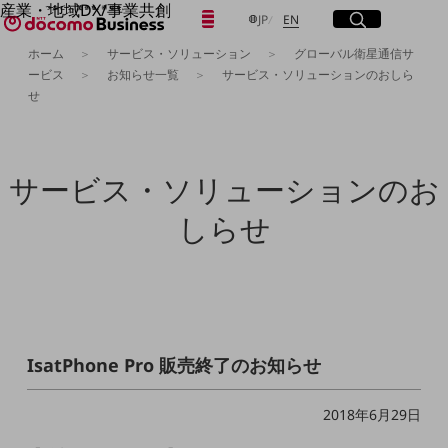
産業・地域DX/事業共創
日本語
English
メニュー
開く
サイト内検索
開く
JP
EN
OPEN HUB for Plural Futures
ホーム
サービス・ソリューション
グローバル衛星通信サ
自律・分散・協調型社会の実現を目指し、
ービス
お知らせ一覧
サービス・ソリューションのおしら
「社会可能性」を探究・実装する事業共創エコシステムです。
フリーワードを入力して探す
せ
OPEN HUB for Plural Futuresとは
イベント/ウェビナー
記事コンテンツ
検索する
プレイヤー(カタリスト/パートナー企業)
事例
サービス・ソリューションのお
Smart World
フリーワードでNTTドコモビジネスの
しらせ
取り組みを検索
産業・地域DXプラットフォーマーとして
企業と地域が持続成長する社会を目指します
Smart City
Smart Education
Smart Healthcare
Smart Industry
Smart Mobility
Smart Worksite
IsatPhone Pro 販売終了のお知らせ
生成AI(Generative AI)
地域の取り組み
2018年6月29日
地域社会を支える皆さまと地域課題の解決や