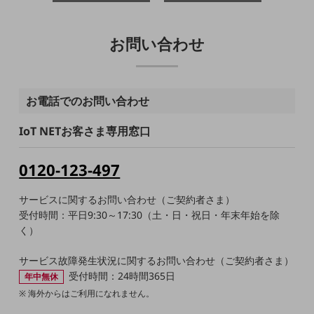
教育
モビリティ
お問い合わせ
製造・建設業
小売業
キーワードで探す
お電話でのお問い合わせ
モバイルTOP
IoT NETお客さま専用窓口
法人向けスマホ・携帯に関する、
おすすめの機種、料金やサービスをご紹介
製品
0120-123-497
製品TOP
サービスに関するお問い合わせ（ご契約者さま）
ビジネス向けスマートフォン
受付時間：平日9:30～17:30（土・日・祝日・年末年始を除
タフネススマートフォン
く）
データ通信製品
サービス故障発生状況に関するお問い合わせ（ご契約者さま）
受付時間：24時間365日
年中無休
ドコモケータイ
海外からはご利用になれません。
5G対応ホームルーター