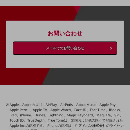
通信モジュール製品
衛星携帯電話
IOT完了済みメーカーブランド製品
お問い合わせ
料金
料金TOP
メールでのお問い合わせ
ドコモBiz データ無制限 ドコモ MAX ドコモ mini ドコモBiz かけ放題
ケータイプラン
5Gデータプラス
データプラス
IoT向け回線料金
home5Gプラン
Apple、Appleのロゴ、AirPlay、AirPods、Apple Music、Apple Pay、
モバイルサービス
Apple Pencil、Apple TV、Apple Watch、Face ID、FaceTime、iBooks、
端末の一元管理
iPad、iPhone、iTunes、Lightning、Magic Keyboard、MagSafe、Siri、
Touch ID、TrueDepth、True Toneは、米国および他の国々で登録された
セキュリティ
Apple Inc.の商標です。iPhoneの商標は、
アイホン株式会社
のライセン