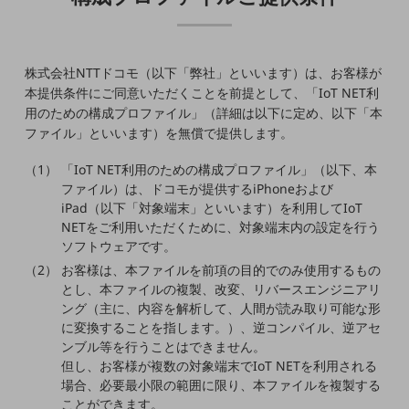
5G
IoT
株式会社NTTドコモ（以下「弊社」といいます）は、お客様が
AI
本提供条件にご同意いただくことを前提として、「IoT NET利
データ利活用
用のための構成プロファイル」（詳細は以下に定め、以下「本
ファイル」といいます）を無償で提供します。
運用管理
「IoT NET利用のための構成プロファイル」（以下、本
業務支援・マーケティング
ファイル）は、ドコモが提供するiPhoneおよび
iPad（以下「対象端末」といいます）を利用してIoT
災害対策・BCP
NETをご利用いただくために、対象端末内の設定を行う
課題・ニーズで探す
課題・ニーズで探すTOP
ソフトウェアです。
お客様は、本ファイルを前項の目的でのみ使用するもの
コミュニケーション・情報共有
とし、本ファイルの複製、改変、リバースエンジニアリ
ング（主に、内容を解析して、人間が読み取り可能な形
マーケティング
に変換することを指します。）、逆コンパイル、逆アセ
ンブル等を行うことはできません。
業務効率化
但し、お客様が複数の対象端末でIoT NETを利用される
災害対策
場合、必要最小限の範囲に限り、本ファイルを複製する
ことができます。