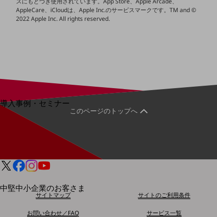
スにもとづき使用されています。App Store、Apple Arcade、
AppleCare、iCloudは、Apple Inc.のサービスマークです。TM and ©
運用保守・故障紛失サポート
2022 Apple Inc. All rights reserved.
回線・ネットワーク
お手続き
別ウィンドウで開きます
サービスをご利用中のお客さま
導入事例・セミナー
このページのトップへ
導入事例TOP
最新の導入事例や注目の導入事例をご紹介します
セミナー
開催・出展する各種セミナー、イベント情報をご紹介します
中堅中小企業のお客さま
別ウィンドウで開きます
サイトマップ
サイトのご利用条件
NTTドコモビジネスウォッチ
ビジネスお役立ち情報
お問い合わせ／FAQ
サービス一覧