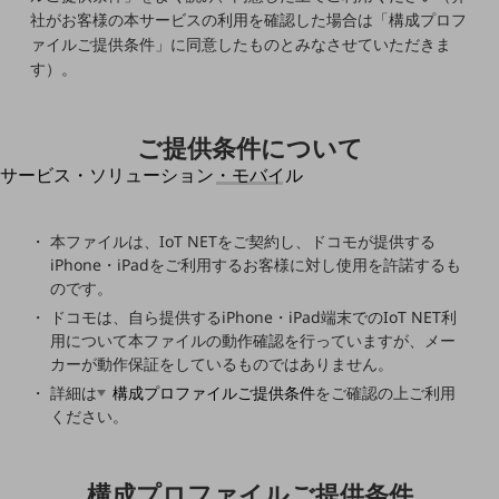
地域経済のさらなる活性化に取り組みます
社がお客様の本サービスの利用を確認した場合は「構成プロフ
自治体・地域社会との共創
ァイルご提供条件」に同意したものとみなさせていただきま
LGPF(Local Government Platform)
す）。
別ウィンドウで開きます
ご提供条件について
サービス・ソリューション・モバイル
サービス・ソリューションTOP
DXに関する課題を解決する
本ファイルは、IoT NETをご契約し、ドコモが提供する
サービス・ソリューションをご紹介
iPhone・iPadをご利用するお客様に対し使用を許諾するも
カテゴリーで探す
のです。
カテゴリーで探すTOP
ドコモは、自ら提供するiPhone・iPad端末でのIoT NET利
用について本ファイルの動作確認を行っていますが、メー
ネットワーク・モバイル
カーが動作保証をしているものではありません。
クラウド・データセンター
詳細は
構成プロファイルご提供条件
をご確認の上ご利用
ください。
電話・映像コミュニケーション
セキュリティ
構成プロファイルご提供条件