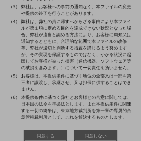
職場環境整備
弊社は、お客様への事前の通知なく、本ファイルの変更
や提供の終了を行うことがあります。
地域共創・地方創生
弊社は、弊社の責に帰すべからざる事由により本ファイ
セキュリティ対策
ルが第１項に定める目的を達成できない状況となった場
合、弊社が適当と認める方法により、お客様に周知又は
遠隔監視
通知するとともに、合理的な範囲で本ファイルの改修
等、弊社が適切と判断する措置を講じるよう努めます
顧客体験（CX）改善
が、その実現を保証するものではなく、かかる状況に起
自動化・省電化
因してお客様が被った損害（通信機器、ソフトウェア等
の破損を含みます。）について一切責任を負いません。
人材不足解消
お客様は、本提供条件に基づく地位の全部又は一部を第
業種・業態で探す
三者に譲渡し、承継させ、又は担保に供することはでき
業種・業態で探すTOP
ません。
自治体
本提供条件に基づく弊社とお客様との合意に関しては、
日本国の法令を準拠法とします。また本提供条件に関連
一次産業
する一切の紛争は、東京地方裁判所を第一審の専属的合
意管轄裁判所として、これを解決するものとします。
医療・介護
観光
同意する
同意しない