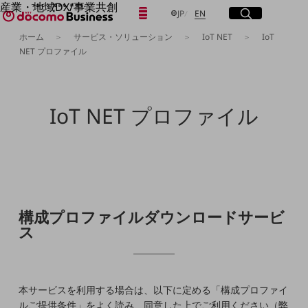
産業・地域DX/事業共創
日本語
English
メニュー
開く
サイト内検索
開く
JP
EN
OPEN HUB for Plural Futures
ホーム
サービス・ソリューション
IoT NET
IoT
自律・分散・協調型社会の実現を目指し、
NET プロファイル
「社会可能性」を探究・実装する事業共創エコシステムです。
フリーワードを入力して探す
OPEN HUB for Plural Futuresとは
イベント/ウェビナー
記事コンテンツ
検索する
IoT NET プロファイル
プレイヤー(カタリスト/パートナー企業)
事例
Smart World
フリーワードでNTTドコモビジネスの
取り組みを検索
産業・地域DXプラットフォーマーとして
企業と地域が持続成長する社会を目指します
Smart City
Smart Education
Smart Healthcare
構成プロファイルダウンロードサービ
Smart Industry
ス
Smart Mobility
Smart Worksite
生成AI(Generative AI)
地域の取り組み
本サービスを利用する場合は、以下に定める「構成プロファイ
地域社会を支える皆さまと地域課題の解決や
ルご提供条件」をよく読み、同意した上でご利用ください（弊