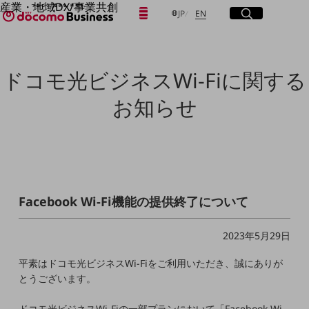
産業・地域DX/事業共創
日本語
English
メニュー
開く
サイト内検索
開く
JP
EN
OPEN HUB for Plural Futures
自律・分散・協調型社会の実現を目指し、
「社会可能性」を探究・実装する事業共創エコシステムです。
フリーワードを入力して探す
OPEN HUB for Plural Futuresとは
ドコモ光ビジネスWi-Fiに関する
イベント/ウェビナー
記事コンテンツ
検索する
お知らせ
プレイヤー(カタリスト/パートナー企業)
事例
Smart World
フリーワードでNTTドコモビジネスの
取り組みを検索
産業・地域DXプラットフォーマーとして
企業と地域が持続成長する社会を目指します
Smart City
Smart Education
Facebook Wi-Fi機能の提供終了について
Smart Healthcare
Smart Industry
2023年5月29日
Smart Mobility
Smart Worksite
生成AI(Generative AI)
平素はドコモ光ビジネスWi-Fiをご利用いただき、誠にありが
地域の取り組み
とうございます。
地域社会を支える皆さまと地域課題の解決や
ドコモ光ビジネスWi-Fiの一部プランにおいて「Facebook Wi-