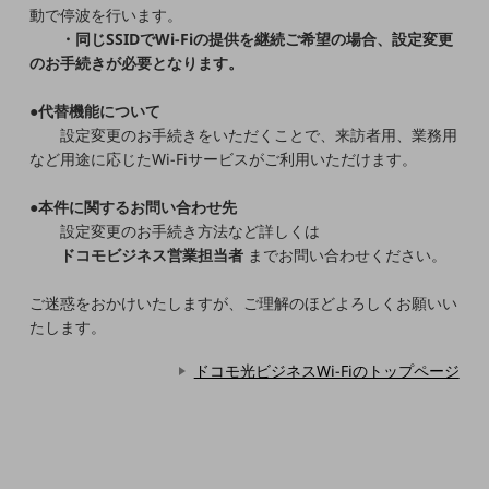
5G
動で停波を行います。
・同じSSIDでWi-Fiの提供を継続ご希望の場合、設定変更
IoT
のお手続きが必要となります。
AI
●代替機能について
データ利活用
設定変更のお手続きをいただくことで、来訪者用、業務用
など用途に応じたWi-Fiサービスがご利用いただけます。
運用管理
●本件に関するお問い合わせ先
業務支援・マーケティング
設定変更のお手続き方法など詳しくは
災害対策・BCP
ドコモビジネス営業担当者
までお問い合わせください。
課題・ニーズで探す
課題・ニーズで探すTOP
ご迷惑をおかけいたしますが、ご理解のほどよろしくお願いい
たします。
コミュニケーション・情報共有
ドコモ光ビジネスWi-Fiのトップページ
マーケティング
業務効率化
災害対策