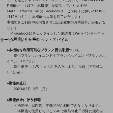
地域経済のさらなる活性化に取り組みます
Fi機能※」（以下、本機能）を提供しておりますが、
自治体・地域社会との共創
LGPF(Local Government Platform)
Meta Platforms,Inc.の Facebookサービス終了に伴い2023年6
月12日（月）に本機能の提供を終了いたします。
本機能をご利用中のお客さまは設定変更のお手続きが必要とな
別ウィンドウで開きます
ります。
※Facebookにチェックインした来訪者にWi-Fiインターネッ
トを可能にする機能
サービス・ソリューション・モバイル
サービス・ソリューションTOP
●本機能を利用可能なプラン／提供形態ついて
DXに関する課題を解決する
提供プラン：ハイエンド６プラン／ハイエンドプラン／ハ
サービス・ソリューションをご紹介
イエンドExプラン
カテゴリーで探す
提供形態 ：お客さまのお申込みによりご提供（初期値は
カテゴリーで探すTOP
OFF設定）
ネットワーク・モバイル
●機能停止日
クラウド・データセンター
2023年6月12日（月）
電話・映像コミュニケーション
●機能停止に伴う影響
・機能停止日以降、本機能がご利用できなくなります。
セキュリティ
・本機能で使用しているSSIDは機能停止日以降に順次自