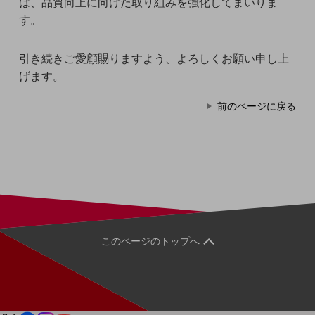
は、品質向上に向けた取り組みを強化してまいりま
5G
す。
IoT
引き続きご愛顧賜りますよう、よろしくお願い申し上
AI
げます。
データ利活用
前のページに戻る
運用管理
業務支援・マーケティング
災害対策・BCP
課題・ニーズで探す
課題・ニーズで探すTOP
コミュニケーション・情報共有
このページのトップへ
マーケティング
業務効率化
災害対策