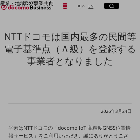
産業・地域DX/事業共創
日本語
English
メニュー
開く
サイト内検索
開く
JP
EN
OPEN HUB for Plural Futures
自律・分散・協調型社会の実現を目指し、
「社会可能性」を探究・実装する事業共創エコシステムです。
フリーワードを入力して探す
OPEN HUB for Plural Futuresとは
NTTドコモは国内最多の民間等
イベント/ウェビナー
記事コンテンツ
検索する
電子基準点（Ａ級）を登録する
プレイヤー(カタリスト/パートナー企業)
事例
事業者となりました
Smart World
フリーワードでNTTドコモビジネスの
取り組みを検索
産業・地域DXプラットフォーマーとして
企業と地域が持続成長する社会を目指します
Smart City
Smart Education
Smart Healthcare
Smart Industry
Smart Mobility
2026年3月24日
Smart Worksite
生成AI(Generative AI)
地域の取り組み
平素はNTTドコモの「docomo IoT 高精度GNSS位置情
報サービス」をご利用いただき、誠にありがとうござ
地域社会を支える皆さまと地域課題の解決や