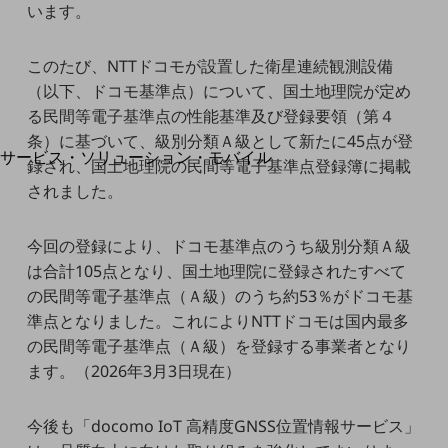
地域経済のさらなる活性化に取り組みます
います。
自治体・地域社会との共創
LGPF(Local Government Platform)
このたび、NTTドコモが設置した衛星連続観測設備
（以下、ドコモ基準点）について、国土地理院が定め
別ウィンドウで開きます
る民間等電子基準点の性能基準及び登録要領（第４
条）に基づいて、級別分類Ａ級として新たに45点が登
サービス・ソリューション・モバイル
録され、国土地理院の民間等電子基準点登録簿に掲載
サービス・ソリューションTOP
されました。
DXに関する課題を解決する
サービス・ソリューションをご紹介
今回の登録により、ドコモ基準点のうち級別分類Ａ級
カテゴリーで探す
は合計105点となり、国土地理院に登録されたすべて
カテゴリーで探すTOP
の民間等電子基準点（Ａ級）のうち約53％がドコモ基
ネットワーク・モバイル
準点となりました。これによりNTTドコモは国内最多
の民間等電子基準点（Ａ級）を登録する事業者となり
クラウド・データセンター
ます。（2026年3月3日現在）
電話・映像コミュニケーション
セキュリティ
今後も「docomo IoT 高精度GNSS位置情報サービス」