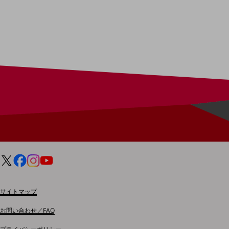
電話・映像コミュニケーション
セキュリティ
5G
IoT
AI
データ利活用
運用管理
業務支援・マーケティング
災害対策・BCP
課題・ニーズで探す
課題・ニーズで探すTOP
サイトマップ
コミュニケーション・情報共有
お問い合わせ／FAQ
マーケティング