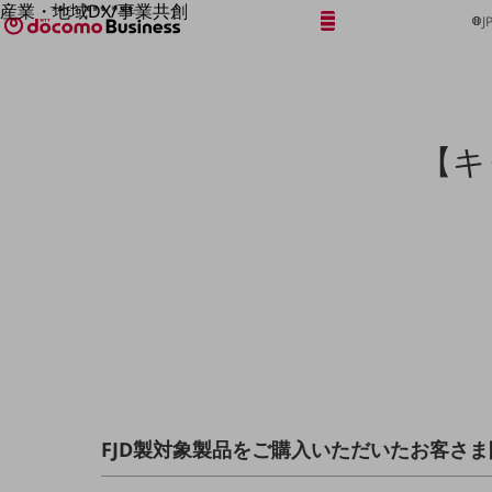
産業・地域DX/事業共創
メニュー
開く
J
OPEN HUB for Plural Futures
自律・分散・協調型社会の実現を目指し、
「社会可能性」を探究・実装する事業共創エコシステムです。
フリーワードを入力して探す
OPEN HUB for Plural Futuresとは
イベント/ウェビナー
【キ
記事コンテンツ
プレイヤー(カタリスト/パートナー企業)
事例
Smart World
フリーワードでNTTドコモビジネスの
取り組みを検索
産業・地域DXプラットフォーマーとして
企業と地域が持続成長する社会を目指します
Smart City
Smart Education
Smart Healthcare
Smart Industry
Smart Mobility
Smart Worksite
生成AI(Generative AI)
地域の取り組み
FJD製対象製品をご購入いただいたお客さま限
地域社会を支える皆さまと地域課題の解決や