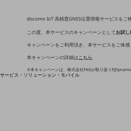
地域経済のさらなる活性化に取り組みます
自治体・地域社会との共創
LGPF(Local Government Platform)
docomo IoT 高精度GNSS位置情報サービ
この度、本サービスのキャンペーンとして
お試し
キャンペーンをご利用頂き、本サービスをご体感
別ウィンドウで開きます
本キャンペーンの詳細は
こちら
※本キャンペーンは、株式会社FAGが取り扱うFJDyn
サービス・ソリューション・モバイル
サービス・ソリューションTOP
DXに関する課題を解決する
サービス・ソリューションをご紹介
カテゴリーで探す
カテゴリーで探すTOP
ネットワーク・モバイル
クラウド・データセンター