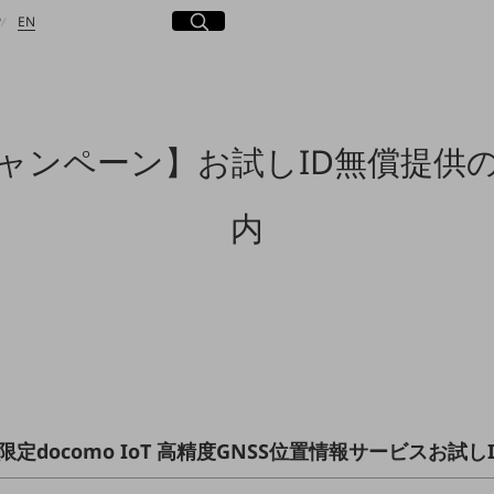
日本語
English
サイト内検索
開く
P
EN
ャンペーン】お試しID無償提供
検索する
内
定docomo IoT 高精度GNSS位置情報サービスお試