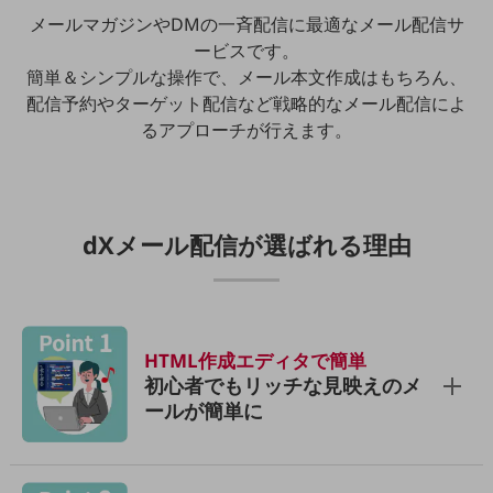
メールマガジンやDMの一斉配信に最適なメール配信サ
通信モジュール製品
ービスです。
衛星携帯電話
簡単＆シンプルな操作で、メール本文作成はもちろん、
配信予約やターゲット配信など戦略的なメール配信によ
IOT完了済みメーカーブランド製品
料金
るアプローチが行えます。
料金TOP
ドコモBiz データ無制限 ドコモ MAX ドコモ mini ドコモBiz かけ放題
ケータイプラン
dXメール配信が選ばれる理由
5Gデータプラス
データプラス
IoT向け回線料金
HTML作成エディタで簡単
初心者でもリッチな見映えのメ
home5Gプラン
ールが簡単に
モバイルサービス
端末の一元管理
セキュリティ