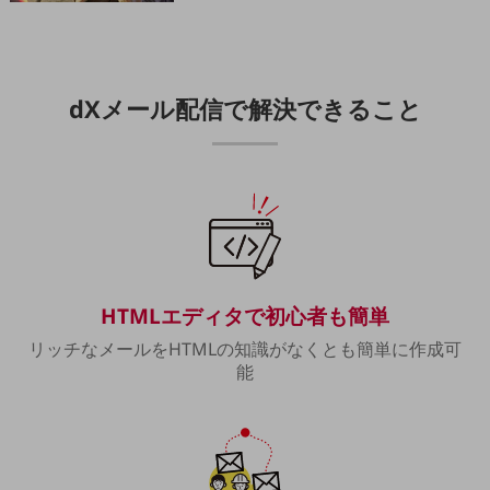
職場環境整備
地域共創・地方創生
セキュリティ対策
dXメール配信で解決できること
遠隔監視
顧客体験（CX）改善
自動化・省電化
人材不足解消
業種・業態で探す
業種・業態で探すTOP
HTMLエディタで初心者も簡単
自治体
リッチなメールをHTMLの知識がなくとも簡単に作成可
能
一次産業
医療・介護
観光