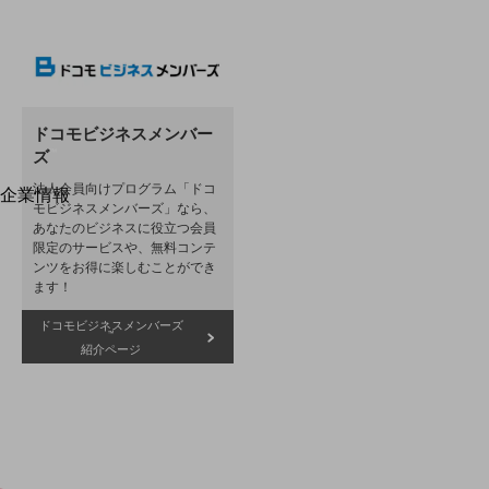
はじめての方へ
サービス・商品を探す
新規会員登録/ログインはこちら
100回線以上のお問い合わせ・お見積りはこちら
ドコモビジネスメンバー
ズ
™
法⼈会員向けプログラム「ドコ
企業情報
別ウィンドウで開きます
モビジネスメンバーズ」なら、
企業情報TOP
あなたのビジネスに役⽴つ会員
会社案内
限定のサービスや、無料コンテ
会社案内TOP
ンツをお得に楽しむことができ
ます！
組織
ドコモビジネスメンバーズ
™
沿革
紹介ページ
社長からのご挨拶
事業拠点
グループ会社