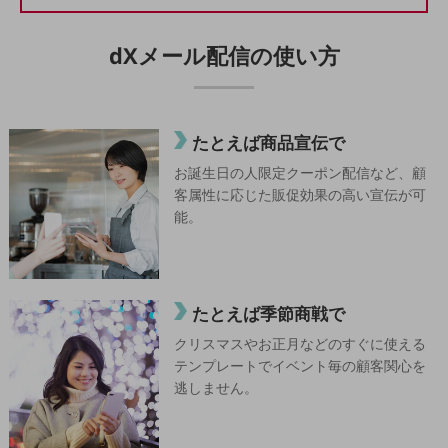
5G
IoT
dXメール配信の使い方
AI
データ利活用
たとえば商品宣伝で
運用管理
お誕生日の人限定クーポン配信など、顧
業務支援・マーケティング
客属性に応じた販促効果の高い宣伝が可
能。
災害対策・BCP
課題・ニーズで探す
課題・ニーズで探すTOP
コミュニケーション・情報共有
たとえば季節商戦で
マーケティング
クリスマスやお正月などのすぐに使える
テンプレートでイベント毎の顧客関心を
業務効率化
逃しません。
災害対策