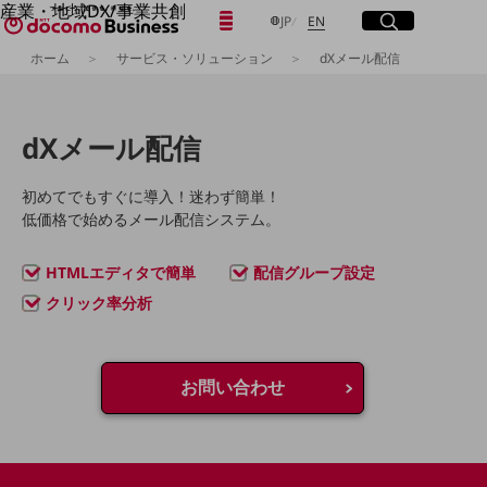
産業・地域DX/事業共創
日本語
English
メニュー
開く
サイト内検索
開く
JP
EN
OPEN HUB for Plural Futures
ホーム
サービス・ソリューション
dXメール配信
自律・分散・協調型社会の実現を目指し、
「社会可能性」を探究・実装する事業共創エコシステムです。
フリーワードを入力して探す
OPEN HUB for Plural Futuresとは
イベント/ウェビナー
dXメール配信
記事コンテンツ
検索する
プレイヤー(カタリスト/パートナー企業)
事例
初めてでもすぐに導入！迷わず簡単！
Smart World
低価格で始めるメール配信システム。
フリーワードでNTTドコモビジネスの
取り組みを検索
産業・地域DXプラットフォーマーとして
HTMLエディタで簡単
配信グループ設定
企業と地域が持続成長する社会を目指します
Smart City
クリック率分析
Smart Education
Smart Healthcare
Smart Industry
Smart Mobility
お問い合わせ
Smart Worksite
生成AI(Generative AI)
地域の取り組み
地域社会を支える皆さまと地域課題の解決や