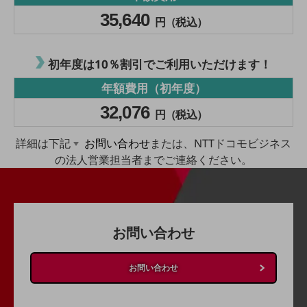
旬な話題やお役立ち資料などDXの課題を
35,640
円（税込）
解決するヒントをお届けする記事サイト
新着記事
お役立ち資料ダウンロード
初年度は10％割引でご利用いただけます！
トレンド記事特集
IT用語集
年額費用（初年度）
中堅中小企業向け
サービス・ソリューション
32,076
円（税込）
課題やニーズに合ったサービスをご紹介し、
詳細は下記
お問い合わせ
または、NTTドコモビジネス
中堅中小企業のビジネスをサポート！
お悩みから見つける
の法人営業担当者までご連絡ください。
お悩みから見つけるTOP
ネットワーク
モバイル・音声
お問い合わせ
バックオフィス
お問い合わせ
リモート・ハイブリッドワーク
セキュリティ