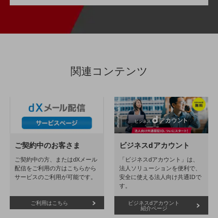
その他のお悩みはこちら
業界から見つける
業界から見つけるTOP
製造業
小売・卸売業
関連コンテンツ
運輸業
建設業
地域産業
その他の業界はこちら
ご契約中のお客さま
ビジネスdアカウント
ゲーム感覚で見つける
ビジネスお悩み診断
ご契約中の方、またはdXメール
「ビジネスdアカウント」は、
NTTドコモビジネス
配信をご利用の方はこちらから
法人ソリューションを便利で、
サービスのご利用が可能です。
安全に使える法人向け共通IDで
オンラインショップ
す。
モバイル・ICTサービスをオンラインで
ご利用はこちら
ビジネスdアカウント
相談・申し込みができるバーチャルショップ
紹介ページ
法人向けモバイルトップ