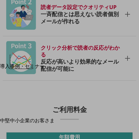
読者データ設定でクオリティUP
運用保守・故障紛失サポート
一斉配信とは思えない読者個別
回線・ネットワーク
メールが作れる
お手続き
クリック分析で読者の反応がわか
る
別ウィンドウで開きます
サービスをご利用中のお客さま
反応が高いより効果的なメール
導入事例・セミナー
配信が可能に
導入事例TOP
最新の導入事例や注目の導入事例をご紹介します
セミナー
開催・出展する各種セミナー、イベント情報をご紹介します
ご利用料金
中堅中小企業のお客さま
別ウィンドウで開きます
NTTドコモビジネスウォッチ
ビジネスお役立ち情報
年額費用