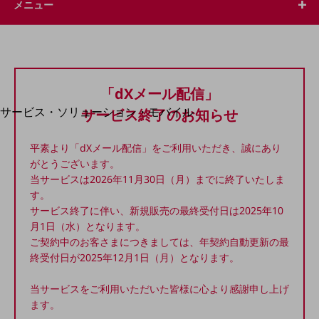
メニュー
地域経済のさらなる活性化に取り組みます
自治体・地域社会との共創
LGPF(Local Government Platform)
別ウィンドウで開きます
「dXメール配信」
サービス・ソリューション・モバイル
サービス終了のお知らせ
サービス・ソリューションTOP
平素より「dXメール配信」をご利用いただき、誠にあり
DXに関する課題を解決する
がとうございます。
サービス・ソリューションをご紹介
カテゴリーで探す
当サービスは2026年11月30日（月）までに終了いたしま
カテゴリーで探すTOP
す。
サービス終了に伴い、新規販売の最終受付日は2025年10
ネットワーク・モバイル
月1日（水）となります。
ご契約中のお客さまにつきましては、年契約自動更新の最
クラウド・データセンター
終受付日が2025年12月1日（月）となります。
電話・映像コミュニケーション
当サービスをご利用いただいた皆様に心より感謝申し上げ
セキュリティ
ます。