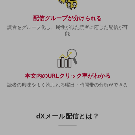
教育
モビリティ
配信グループが分けられる
製造・建設業
読者をグループ化し、属性が似た読者に応じた配信が可
能
小売業
キーワードで探す
モバイルTOP
法人向けスマホ・携帯に関する、
おすすめの機種、料金やサービスをご紹介
製品
本文内のURLクリック率がわかる
製品TOP
読者の興味やよく読まれる曜日・時間帯の分析ができる
ビジネス向けスマートフォン
タフネススマートフォン
データ通信製品
dXメール配信とは？
ドコモケータイ
5G対応ホームルーター