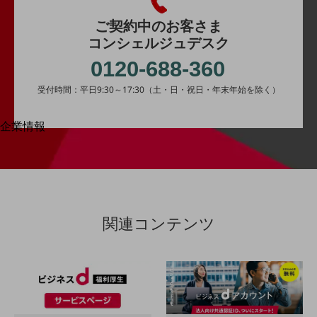
はじめての方へ
サービス・商品を探す
ご契約中のお客さま
新規会員登録/ログインはこちら
コンシェルジュデスク
100回線以上のお問い合わせ・お見積りはこちら
0120-688-360
受付時間：平日9:30～17:30（土・日・祝日・年末年始を除く）
企業情報
別ウィンドウで開きます
企業情報TOP
会社案内
会社案内TOP
組織
関連コンテンツ
沿革
社長からのご挨拶
事業拠点
グループ会社