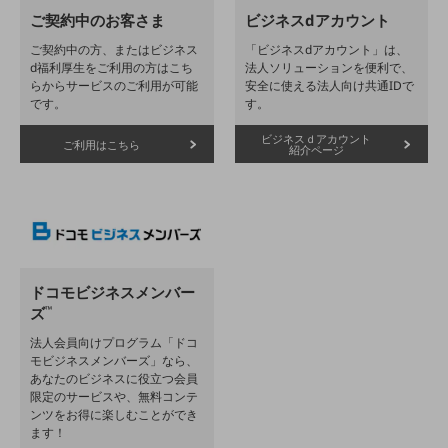
会社案内パンフレット
ご契約中のお客さま
ビジネスdアカウント
ニュースルーム
ご契約中の方、またはビジネス
「ビジネスdアカウント」は、
ニュースルームTOP
d福利厚生をご利用の方はこち
法人ソリューションを便利で、
らからサービスのご利用が可能
安全に使える法人向け共通IDで
ニュースリリース
です。
す。
地域からの発表
ビジネスｄアカウント
ご利用はこちら
紹介ページ
重要なお知らせ
お知らせ
社外からの評価実績
サステナビリティ
サステナビリティTOP
ドコモビジネスメンバー
ズ
™
NTTドコモビジネスグループのサステナビリティ
法⼈会員向けプログラム「ドコ
サステナビリティ基本方針
モビジネスメンバーズ」なら、
あなたのビジネスに役⽴つ会員
サステナビリティレポート
限定のサービスや、無料コンテ
ンツをお得に楽しむことができ
ダイバーシティ
ます！
経営情報