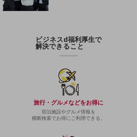
職場環境整備
地域共創・地方創生
セキュリティ対策
遠隔監視
ビジネスd福利厚生で
解決できること
顧客体験（CX）改善
自動化・省電化
人材不足解消
業種・業態で探す
業種・業態で探すTOP
自治体
旅行・グルメなどをお得に
一次産業
宿泊施設やグルメ情報を
医療・介護
横断検索でお得にご利用できる。
観光