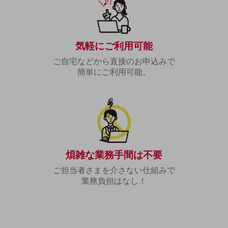
教育
モビリティ
製造・建設業
気軽にご利用可能
小売業
ご自宅などから直接のお申込みで
キーワードで探す
簡単にご利用可能。
モバイルTOP
法人向けスマホ・携帯に関する、
おすすめの機種、料金やサービスをご紹介
製品
製品TOP
ビジネス向けスマートフォン
煩雑な業務手間は不要
タフネススマートフォン
ご担当者さまを介さない仕組みで
業務負担はなし！
データ通信製品
ドコモケータイ
5G対応ホームルーター