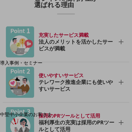
選ばれる理由
運用保守・故障紛失サポート
回線・ネットワーク
お手続き
充実したサービス満載
法人のメリットを活かしたサー
ビスが満載
別ウィンドウで開きます
サービスをご利用中のお客さま
導入事例・セミナー
導入事例TOP
使いやすいサービス
最新の導入事例や注目の導入事例をご紹介します
テレワーク推進企業にも使いや
セミナー
すいサービス
開催・出展する各種セミナー、イベント情報をご紹介します
中堅中小企業のお客さま
別ウィンドウで開きます
採用のPRツールとして活用
NTTドコモビジネスウォッチ
福利厚生の充実は採用のPRツー
ビジネスお役立ち情報
ルとして活用