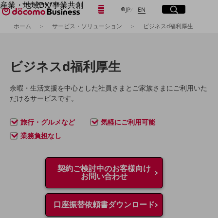
産業・地域DX/事業共創
日本語
English
メニュー
開く
サイト内検索
開く
JP
EN
OPEN HUB for Plural Futures
ホーム
サービス・ソリューション
ビジネスd福利厚生
自律・分散・協調型社会の実現を目指し、
「社会可能性」を探究・実装する事業共創エコシステムです。
フリーワードを入力して探す
OPEN HUB for Plural Futuresとは
イベント/ウェビナー
ビジネスd福利厚生
記事コンテンツ
検索する
プレイヤー(カタリスト/パートナー企業)
事例
余暇・生活支援を中心とした社員さまとご家族さまに
ご利用いた
Smart World
だけるサービスです。
フリーワードでNTTドコモビジネスの
取り組みを検索
産業・地域DXプラットフォーマーとして
旅行・グルメなど
気軽にご利用可能
企業と地域が持続成長する社会を目指します
Smart City
業務負担なし
Smart Education
Smart Healthcare
Smart Industry
Smart Mobility
契約ご検討中のお客様向け
Smart Worksite
お問い合わせ
生成AI(Generative AI)
地域の取り組み
口座振替依頼書ダウンロード
地域社会を支える皆さまと地域課題の解決や