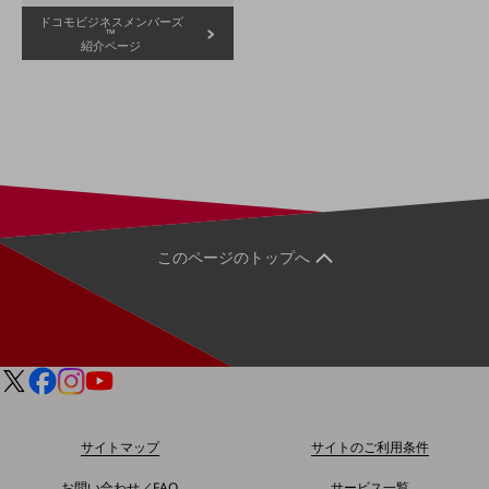
経営情報TOP
ドコモビジネスメンバーズ
™
紹介ページ
業績
決算公告
電子公告
基礎的電気通信役務損益明細表
採用情報
採用情報TOP
このページのトップへ
新卒採用
経験者採用
障がい者採用
人材育成制度
広告・協賛
広告
サイトマップ
サイトのご利用条件
協賛
NTTドコモグループ
お問い合わせ／FAQ
サービス一覧