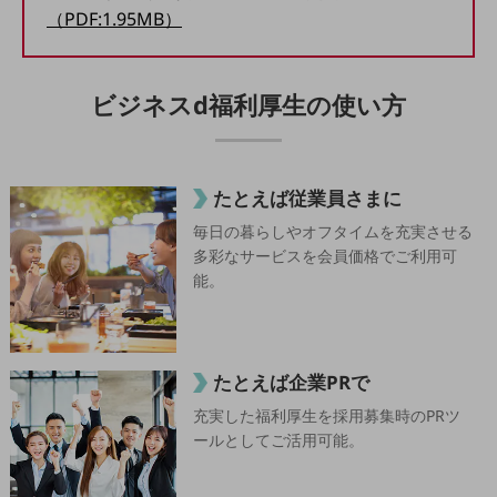
5G
（PDF:1.95MB）
IoT
AI
ビジネスd福利厚生の
使い方
データ利活用
運用管理
たとえば従業員さまに
業務支援・マーケティング
毎日の暮らしやオフタイムを充実させる
災害対策・BCP
多彩なサービスを会員価格でご利用可
課題・ニーズで探す
能。
課題・ニーズで探すTOP
コミュニケーション・情報共有
たとえば企業PRで
マーケティング
充実した福利厚生を採用募集時のPRツ
業務効率化
ールとしてご活用可能。
災害対策