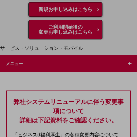
地域経済のさらなる活性化に取り組みます
自治体・地域社会との共創
新規お申し込みはこちら
LGPF(Local Government Platform)
ご利用開始後の
別ウィンドウで開きます
変更お申し込みはこちら
サービス・ソリューション・モバイル
サービス・ソリューションTOP
メニュー
DXに関する課題を解決する
サービス・ソリューションをご紹介
カテゴリーで探す
カテゴリーで探すTOP
ネットワーク・モバイル
弊社システムリニューアルに伴う変更事
クラウド・データセンター
項について
電話・映像コミュニケーション
詳細は下記資料をご確認ください。
セキュリティ
「ビジネスd福利厚生」の各種変更内容について