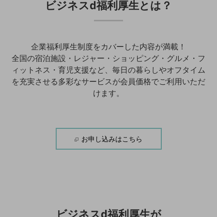
ビジネスd福利厚生
とは？
通信モジュール製品
衛星携帯電話
企業福利厚生制度をカバーした内容が満載！
IOT完了済みメーカーブランド製品
料金
全国の宿泊施設・レジャー・ショッピング・グルメ・フ
料金TOP
ィットネス・育児支援など、
毎日の暮らしやオフタイム
を充実させる多彩なサービスが会員価格でご利用いただ
ドコモBiz データ無制限 ドコモ MAX ドコモ mini ドコモBiz かけ放題
けます。
ケータイプラン
5Gデータプラス
データプラス
お申し込みはこちら
IoT向け回線料金
home5Gプラン
モバイルサービス
端末の一元管理
セキュリティ
ビジネスd福利厚生が