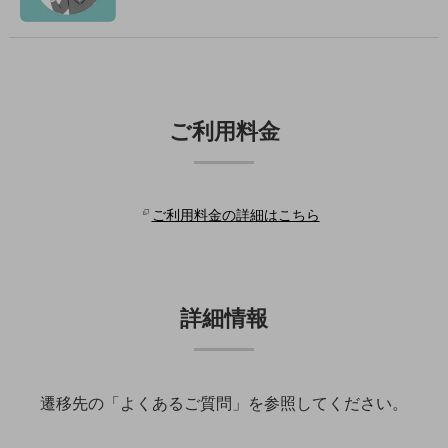
旬な話題やお役立ち資料などDXの課題を
解決するヒントをお届けする記事サイト
新着記事
お役立ち資料ダウンロード
トレンド記事特集
IT用語集
ご利用料金
中堅中小企業向け
サービス・ソリューション
課題やニーズに合ったサービスをご紹介し、
中堅中小企業のビジネスをサポート！
ご利用料金の詳細はこちら
お悩みから見つける
お悩みから見つけるTOP
ネットワーク
詳細情報
モバイル・音声
バックオフィス
リモート・ハイブリッドワーク
遷移先の「よくあるご質問」を参照してください。
セキュリティ