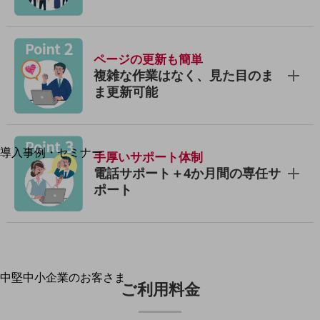
運用保守・故障紛失サポート
回線・ネットワーク
お手続き
ページの更新も簡単
複雑な作業はなく、見た目のま
ま更新可能
別ウィンドウで開きます
サービスをご利用中のお客さま
導入事例・セミナー
手厚いサポート体制
導入事例TOP
電話サポート＋4か月間の専任サ
ポート
最新の導入事例や注目の導入事例をご紹介します
セミナー
開催・出展する各種セミナー、イベント情報をご紹介します
中堅中小企業のお客さま
別ウィンドウで開きます
ご利用料金
NTTドコモビジネスウォッチ
ビジネスお役立ち情報