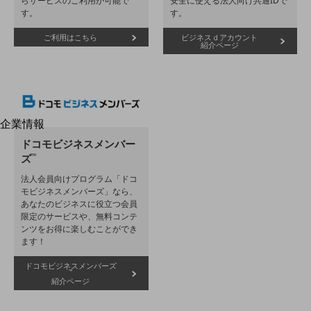
らサービスのご利用が可能で
安全に使える法人向け共通IDで
はじめての方へ
す。
す。
サービス・商品を探す
新規会員登録/ログインはこちら
ご利用はこちら
ビジネスｄアカウント
100回線以上のお問い合わせ・お見積りはこちら
紹介ページ
企業情報
別ウィンドウで開きます
企業情報TOP
ドコモビジネスメンバー
会社案内
ズ
™
会社案内TOP
法⼈会員向けプログラム「ドコ
モビジネスメンバーズ」なら、
組織
あなたのビジネスに役⽴つ会員
限定のサービスや、無料コンテ
沿革
ンツをお得に楽しむことができ
ます！
社長からのご挨拶
ドコモビジネスメンバーズ
事業拠点
™
紹介ページ
グループ会社