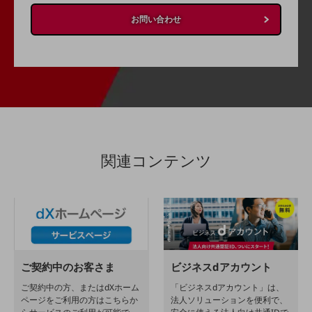
その他のお悩みはこちら
お問い合わせ
業界から見つける
業界から見つけるTOP
製造業
小売・卸売業
運輸業
建設業
関連コンテンツ
地域産業
その他の業界はこちら
ゲーム感覚で見つける
ビジネスお悩み診断
NTTドコモビジネス
オンラインショップ
ご契約中のお客さま
ビジネスdアカウント
モバイル・ICTサービスをオンラインで
ご契約中の方、またはdXホーム
「ビジネスdアカウント」は、
相談・申し込みができるバーチャルショップ
ページをご利用の方はこちらか
法人ソリューションを便利で、
法人向けモバイルトップ