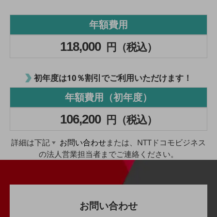
旬な話題やお役立ち資料などDXの課題を
解決するヒントをお届けする記事サイト
年額費用
新着記事
お役立ち資料ダウンロード
118,000
円（税込）
トレンド記事特集
IT用語集
中堅中小企業向け
サービス・ソリューション
初年度は10％割引でご利用いただけます！
課題やニーズに合ったサービスをご紹介し、
年額費用（初年度）
中堅中小企業のビジネスをサポート！
お悩みから見つける
106,200
円（税込）
お悩みから見つけるTOP
ネットワーク
詳細は下記
お問い合わせ
または、NTTドコモビジネス
の法人営業担当者までご連絡ください。
モバイル・音声
バックオフィス
リモート・ハイブリッドワーク
お問い合わせ
セキュリティ