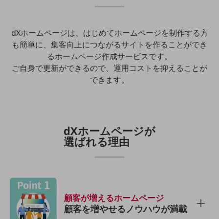
通信モジュール製品
衛星携帯電話
dXホームページは、はじめてホームページを制作する方
も簡単に、
集客向上につながるサイトを作ることができ
IOT完了済みメーカーブランド製品
るホームページ作成サービスです。
料金
料金TOP
ご自身で更新ができるので、運用コストを抑えることが
できます。
ドコモBiz データ無制限 ドコモ MAX ドコモ mini ドコモBiz かけ放題
ケータイプラン
5Gデータプラス
dXホームページが
データプラス
選ばれる理由
IoT向け回線料金
home5Gプラン
モバイルサービス
端末の一元管理
顧客が増えるホームページ
顧客を増やせるノウハウが満載
セキュリティ