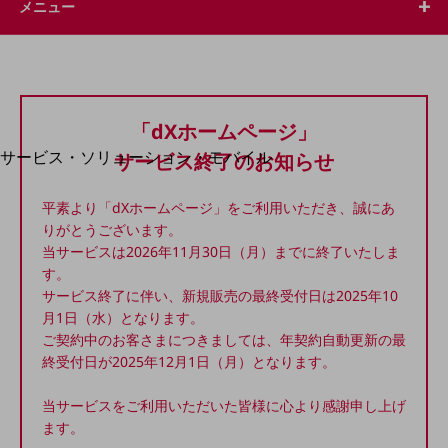
メニュー
地域経済のさらなる活性化に取り組みます
自治体・地域社会との共創
LGPF(Local Government Platform)
別ウィンドウで開きます
「dXホームページ」
サービス・ソリューション・モバイル
サービス終了のお知らせ
サービス・ソリューションTOP
平素より「dXホームページ」をご利用いただき、誠にあ
DXに関する課題を解決する
りがとうございます。
サービス・ソリューションをご紹介
カテゴリーで探す
当サービスは2026年11月30日（月）までに終了いたしま
カテゴリーで探すTOP
す。
サービス終了に伴い、新規販売の最終受付日は2025年10
ネットワーク・モバイル
月1日（水）となります。
ご契約中のお客さまにつきましては、年契約自動更新の最
クラウド・データセンター
終受付日が2025年12月1日（月）となります。
電話・映像コミュニケーション
当サービスをご利用いただいた皆様に心より感謝申し上げ
セキュリティ
ます。