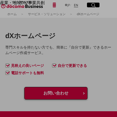
産業・地域DX/事業共創
日本語
English
メニュー
開く
サイト内検索
開く
JP
EN
OPEN HUB for Plural Futures
ホーム
サービス・ソリューション
dXホームページ
自律・分散・協調型社会の実現を目指し、
「社会可能性」を探究・実装する事業共創エコシステムです。
フリーワードを入力して探す
OPEN HUB for Plural Futuresとは
イベント/ウェビナー
dXホームページ
記事コンテンツ
検索する
プレイヤー(カタリスト/パートナー企業)
事例
専門スキルを持たない方でも、
簡単に『自分で更新』できるホー
Smart World
ムページ作成サービス。
フリーワードでNTTドコモビジネスの
取り組みを検索
産業・地域DXプラットフォーマーとして
見映えの良いページ
自分で更新できる
企業と地域が持続成長する社会を目指します
Smart City
電話サポートも無料
Smart Education
Smart Healthcare
Smart Industry
Smart Mobility
お問い合わせ
Smart Worksite
生成AI(Generative AI)
地域の取り組み
地域社会を支える皆さまと地域課題の解決や