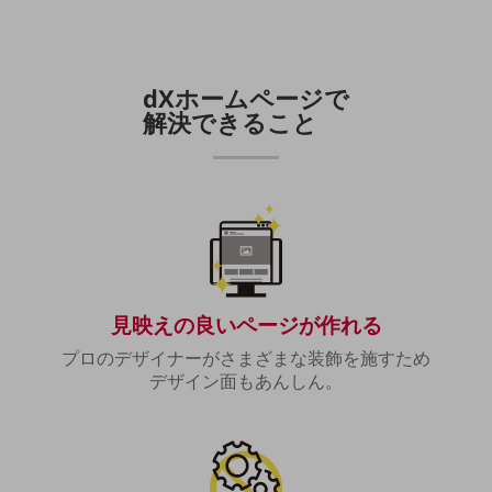
職場環境整備
地域共創・地方創生
セキュリティ対策
dXホームページで
解決できること
遠隔監視
顧客体験（CX）改善
自動化・省電化
人材不足解消
業種・業態で探す
業種・業態で探すTOP
見映えの良いページが作れる
自治体
プロのデザイナーがさまざまな装飾を施すため
一次産業
デザイン面もあんしん。
医療・介護
観光