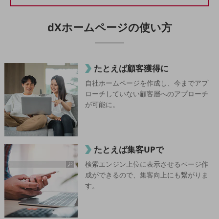
5G
IoT
dXホームページの
使い方
AI
データ利活用
たとえば顧客獲得に
運用管理
自社ホームページを作成し、今までアプ
ローチしていない顧客層へのアプローチ
業務支援・マーケティング
が可能に。
災害対策・BCP
課題・ニーズで探す
課題・ニーズで探すTOP
たとえば集客UPで
コミュニケーション・情報共有
検索エンジン上位に表示させるページ作
マーケティング
成ができるので、集客向上にも繋がりま
す。
業務効率化
災害対策