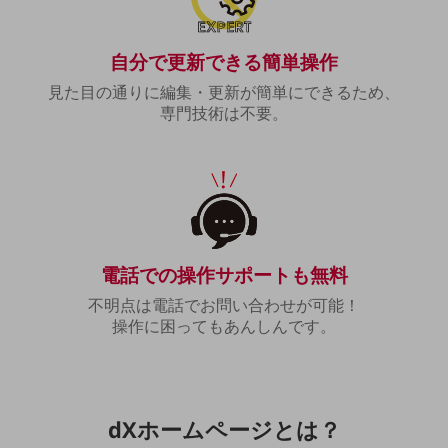
教育
モビリティ
自分で更新できる簡単操作
製造・建設業
見た目の通りに編集・更新が簡単にできるため、
専門技術は不要。
小売業
キーワードで探す
モバイルTOP
法人向けスマホ・携帯に関する、
おすすめの機種、料金やサービスをご紹介
製品
製品TOP
電話での操作サポートも無料
ビジネス向けスマートフォン
不明点は電話でお問い合わせが可能！
タフネススマートフォン
操作に困ってもあんしんです。
データ通信製品
ドコモケータイ
dXホームページ
とは？
5G対応ホームルーター