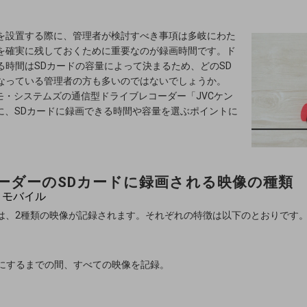
解決や
ます
を設置する際に、管理者が検討すべき事項は多岐にわた
m)
を確実に残しておくために重要なのが録画時間です。ド
る時間はSDカードの容量によって決まるため、どのSD
なっている管理者の方も多いのではないでしょうか。
コモ・システムズの通信型ドライブレコーダー「JVCケン
を例に、SDカードに録画できる時間や容量を選ぶポイントに
ーダーのSDカードに録画される映像の種類
・モバイル
P
ードには、2種類の映像が記録されます。それぞれの特徴は以下のとおりです
Fにするまでの間、すべての映像を記録。