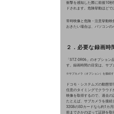
ネットワーク・モバイル
衝撃を感知した際に前後10
ドされます。危険挙動ほどで
クラウド・データセンター
常時映像と危険・注意挙動映
電話・映像コミュニケーション
おきたい場合は、パソコンの
セキュリティ
5G
２．必要な録画時
IoT
「STZ-DR06」のオプショ
す。録画時間の目安は、サブカメ
AI
※サブカメラ（オプション）を接続す
データ利活用
ドコモ・システムズの動態管理
運用管理
任意のタイミングでクラウド
映像を取得するので、過去の
業務支援・マーケティング
たとえば、サブカメラを接続
32GBのSDカードなら約1
災害対策・BCP
前までさかのぼって証跡を取