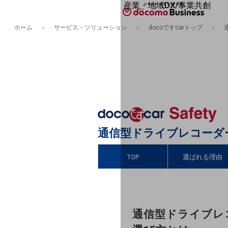
産業・地域DX/事業共創
OPEN HUB for Plural Futures
ホーム
サービス・ソリューション
docoですcarトップ
自律・分散・協調型社会の実現を目指
フリーワードを入力して探す
「社会可能性」を探究・実装する事業
OPEN HUB for Plural Futuresと
イベント/ウェビナー
記事コンテンツ
プレイヤー(カタリスト/パートナ
事例
Smart World
フリーワードでNTTドコモビジネスの
取り組みを検索
産業・地域DXプラットフォーマーとし
通信型ドライブレコーダ
企業と地域が持続成長する社会を目指
Smart City
Smart Education
TOP
選ばれる理由
Smart Healthcare
Smart Industry
Smart Mobility
Smart Worksite
生成AI(Generative AI)
地域の取り組み
通信型ドライブレ