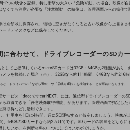
秒間ずつの映像を記録。特に衝撃の大きい「危険挙動」の場合、映像が自
はなくても注意が必要な「注意挙動」の映像は、管理画面からの操作で
像は別領域に保存され、領域に空きがなくなると古い映像から上書きさ
ハードディスクなどに保存してください。
間に合わせて、ドライブレコーダーのSDカ
ン品としてご提供しているmicroSDカードは32GB・64GBの2種類があ
ラを接続した場合（※）、32GBなら約111時間、64GBなら約216
ると、ドライバーの「ながら運転」や「居眠り運転」を検知することが可能になります。
サービス「docoですcar NEXT」には、通信型ドライブレコーダーの
から取得できる「任意映像取得機能」があります。管理画面で指定した日
証跡取得などに活用できます。
し、社用車を1日に4時間、週に5日運転すると仮定しましょう。映像が
カ月間、64GBのSDカードなら約2カ月間です。SDカードの容量をどちら
得したいか」を判断材料の一つにしてはいかがでしょうか。