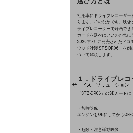
選び方とは
地域社会を支える皆さまと地域課題の
地域経済のさらなる活性化に取り組み
自治体・地域社会との共創
社用車にドライブレコーダー
LGPF(Local Government Platfor
ります。そのなかでも、映像
ライブレコーダーで録画でき
カードを選べばいいのか気に
2020年7月に発売されたド
ウッド社製 STZ-DR06」
別ウィンドウで開きます
ついて解説します。
１．ドライブレコ
サービス・ソリューション
サービス・ソリューションTO
「STZ-DR06」のSDカ
DXに関する課題を解決する
・常時映像
サービス・ソリューションをご紹介
カテゴリーで探す
エンジンをONにしてからOF
カテゴリーで探すTOP
・危険・注意挙動映像