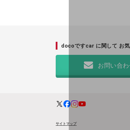
小売業
キーワードで探す
モバイルTOP
法人向けスマホ・携帯に関する、
おすすめの機種、料金やサービスをご
製品
docoですcar に関して
お気
製品TOP
ビジネス向けスマートフォン
お問い合わ
タフネススマートフォン
データ通信製品
ドコモケータイ
5G対応ホームルーター
通信モジュール製品
サイトマップ