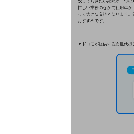
残しておきたい期間が一つの
自動化・省電化
忙しい業務のなかで社用車か
って大きな負担となります。
人材不足解消
おすすめです。
業種・業態で探す
業種・業態で探すTOP
▼ドコモが提供する次世代型
自治体
一次産業
医療・介護
観光
教育
モビリティ
製造・建設業