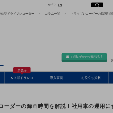
日本語
English
JP
サイト内検索
開く
EN
通信型ドライブレコーダー
コラム一覧
ドライブレコーダーの録画時間
し、
共創エコシステムです。
は
検索する
ー企業)
お問い合わせ/資料請求
受
て
ー
します
新登場
AI搭載ドラレコ
導入事例
お役立ち資料
コーダーの録画時間を解説！社用車の運用に