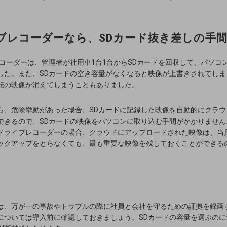
ブレコーダーなら、SDカード抜き差しの手
レコーダーは、管理者が社用車1台1台からSDカードを回収して、パソコ
した。また、SDカードの空き容量がなくなると映像が上書きされてしま
転の映像が消えてしまうこともありました。
ら、危険挙動があった場合、SDカードに記録した映像を自動的にクラウ
できるので、SDカードの映像をパソコンに取り込む手間がかかりません
ドライブレコーダーの場合、クラウドにアップロードされた映像は、当
ックアップをとらなくても、最も重要な映像を残しておくことができる
。
は、万が一の事故やトラブルの際に社員と会社を守るための証拠を録画
については導入前に確認しておきましょう。SDカードの容量を選ぶのに