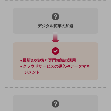
セキュリティ
その他のお悩みはこちら
業界から見つける
業界から見つけるTOP
デジタル変革の加速
製造業
小売・卸売業
運輸業
建設業
●最新DX技術と専門知識の活用
●クラウドサービスの導入やデータマネ
地域産業
ジメント
その他の業界はこちら
ゲーム感覚で見つける
ビジネスお悩み診断
NTTドコモビジネス
オンラインショップ
モバイル・ICTサービスをオンラインで
相談・申し込みができるバーチャルショップ