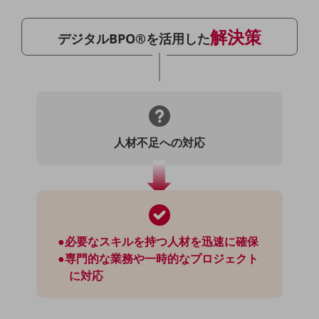
ビジネスお役立ち情報
旬な話題やお役立ち資料などDXの課題を
解決策
デジタルBPO
®
を活用した
解決するヒントをお届けする記事サイト
新着記事
お役立ち資料ダウンロード
トレンド記事特集
IT用語集
中堅中小企業向け
サービス・ソリューション
人材不足への対応
課題やニーズに合ったサービスをご紹介し、
中堅中小企業のビジネスをサポート！
お悩みから見つける
お悩みから見つけるTOP
ネットワーク
●必要なスキルを持つ人材を迅速に確保
モバイル・音声
●専門的な業務や一時的なプロジェクト
バックオフィス
に対応
リモート・ハイブリッドワーク