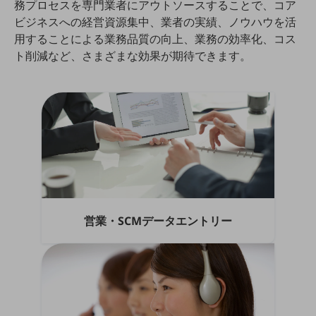
務プロセスを専門業者にアウトソースすることで、コア
5G
ビジネスへの経営資源集中、業者の実績、ノウハウを活
IoT
用することによる業務品質の向上、業務の効率化、コス
ト削減など、さまざまな効果が期待できます。
AI
データ利活用
運用管理
業務支援・マーケティング
災害対策・BCP
課題・ニーズで探す
課題・ニーズで探すTOP
営業・SCMデータエントリー
コミュニケーション・情報共有
マーケティング
業務効率化
災害対策