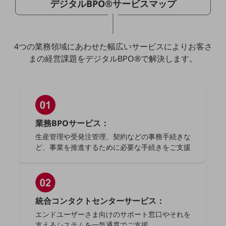
デジタルBPO
®
サービスマップ
ダイバーシティ
経営情報
経営情報TOP
業績
4つの業務領域にあわせた幅広いサービスによりお客さ
まの経営課題をデジタルBPO
®
で解決します。
決算公告
電子公告
基礎的電気通信役務損益明細表
採用情報
採用情報TOP
業務BPOサービス：
生産管理や受発注管理、契約などの事務手続きな
新卒採用
ど、事業を推進するために必要な手続きをご支援
経験者採用
障がい者採用
人材育成制度
統合コンタクトセンターサービス：
広告・協賛
エンドユーザーさま向けのサポート窓口やそれを
広告
支えるシステムを一気通貫でご支援