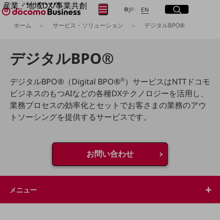
産業・地域DX/事業共創
サイト内検索
開く
日本語
English
メニュー
開く
JP
EN
OPEN HUB for Plural Futures
ホーム
サービス・ソリューション
デジタルBPO®
自律・分散・協調型社会の実現を目指し、
フリーワードを入力して探す
「社会可能性」を探究・実装する事業共創エコシステムです。
OPEN HUB for Plural Futuresとは
デジタルBPO
®
イベント/ウェビナー
検索する
記事コンテンツ
プレイヤー(カタリスト/パートナー企業)
※
デジタルBPO
®
（Digital BPO
®
）サービスはNTTドコモ
事例
ビジネスのもつAIなどの各種DXテクノロジーを活用し、
Smart World
フリーワードでNTTドコモビジネスの
業務プロセスの効率化とセットでお客さまの業務のアウ
取り組みを検索
産業・地域DXプラットフォーマーとして
トソーシングを提供するサービスです。
企業と地域が持続成長する社会を目指します
Smart City
Smart Education
Smart Healthcare
お問い合わせ
Smart Industry
Smart Mobility
Smart Worksite
生成AI(Generative AI)
メニュー
地域の取り組み
地域社会を支える皆さまと地域課題の解決や