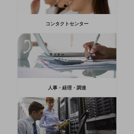
職場環境整備
地域共創・地方創生
コンタクトセンター
セキュリティ対策
遠隔監視
顧客体験（CX）改善
自動化・省電化
人材不足解消
業種・業態で探す
業種・業態で探すTOP
人事・経理・調達
自治体
一次産業
医療・介護
観光