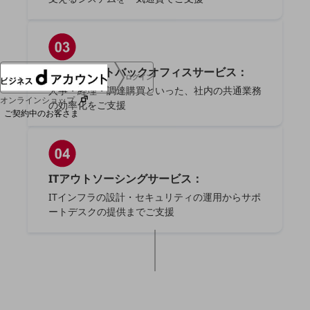
協賛
NTTドコモグループ
コーポレートバックオフィスサービス：
ログイン
人事・経理・調達購買といった、社内の共通業務
オンラインショップ
の効率化をご支援
ご契約中のお客さま
サービス別サポート情報
ITアウトソーシングサービス：
ITインフラの設計・セキュリティの運用からサポ
ートデスクの提供までご支援
ご契約中サービスの一元管理
Web明細(ビリングステーション)