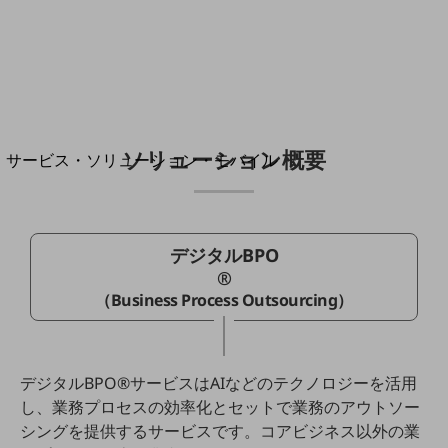
地域経済のさらなる活性化に取り組みます
自治体・地域社会との共創
LGPF(Local Government Platform)
別ウィンドウで開きます
ソリューション概要
サービス・ソリューション・モバイル
サービス・ソリューションTOP
DXに関する課題を解決する
サービス・ソリューションをご紹介
デジタルBPO
カテゴリーで探す
®
カテゴリーで探すTOP
（Business Process Outsourcing）
ネットワーク・モバイル
クラウド・データセンター
デジタルBPO
®
サービスはAIなどのテクノロジーを活用
電話・映像コミュニケーション
し、業務プロセスの効率化とセットで業務のアウトソー
セキュリティ
シングを提供するサービスです。コアビジネス以外の業