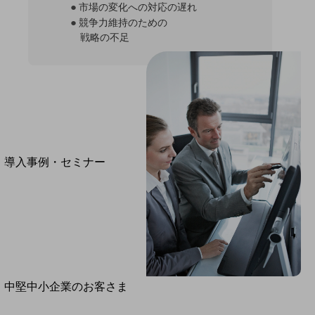
セキュリティ
●市場の変化への対応の遅れ
●競争力維持のための
運用保守・故障紛失サポート
戦略の不足
回線・ネットワーク
お手続き
別ウィンドウで開きます
サービスをご利用中のお客さま
導入事例・セミナー
導入事例TOP
最新の導入事例や注目の導入事例をご紹介します
セミナー
開催・出展する各種セミナー、イベント情報をご紹介します
別ウィンドウで開きます
中堅中小企業のお客さま
NTTドコモビジネスウォッチ