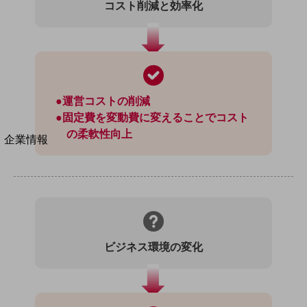
コスト削減と効率化
法人向けモバイルトップ
はじめての方へ
サービス・商品を探す
新規会員登録/ログインはこちら
100回線以上のお問い合わせ・お見積りはこちら
●運営コストの削減
●固定費を変動費に変えることでコスト
の柔軟性向上
別ウィンドウで開きます
企業情報
企業情報TOP
会社案内
会社案内TOP
組織
沿革
ビジネス環境の変化
社長からのご挨拶
事業拠点