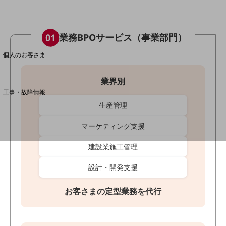
料金分析(ご利用料金管理サービス)
業務BPOサービス（事業部門）
Web明細(My docomo)
個人のお客さま
NTTドコモ
業界別
OCNなど
工事・故障情報
お客さまサポートサイト
生産管理
SDPFナレッジセンター
マーケティング支援
NTTドコモ 通信障害情報
建設業施工管理
設計・開発支援
お客さまの定型業務を代行