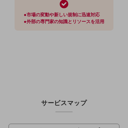
グループ会社
会社案内パンフレット
●市場の変動や新しい規制に迅速対応
ニュースルーム
●外部の専門家の知識とリソースを活用
ニュースルームTOP
ニュースリリース
地域からの発表
重要なお知らせ
お知らせ
社外からの評価実績
サステナビリティ
サステナビリティTOP
NTTドコモビジネスグループのサステナビリティ
サービスマップ
サステナビリティ基本方針
サステナビリティレポート