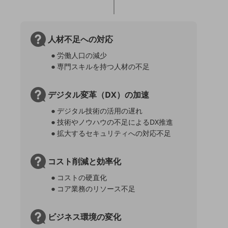
通信モジュール製品
衛星携帯電話
人材不足への対応
IOT完了済みメーカーブランド製品
●労働人口の減少
料金
●専門スキルを持つ人材の不足
料金TOP
デジタル変革（DX）の加速
ドコモBiz データ無制限 ドコモ MAX ドコモ mini ドコモBiz かけ放題
●デジタル技術の活用の遅れ
ケータイプラン
●技術やノウハウの不足によるDX推進
5Gデータプラス
●拡大するセキュリティへの対応不足
データプラス
コスト削減と効率化
IoT向け回線料金
●コストの硬直化
●コア業務のリソース不足
home5Gプラン
モバイルサービス
端末の一元管理
ビジネス環境の変化