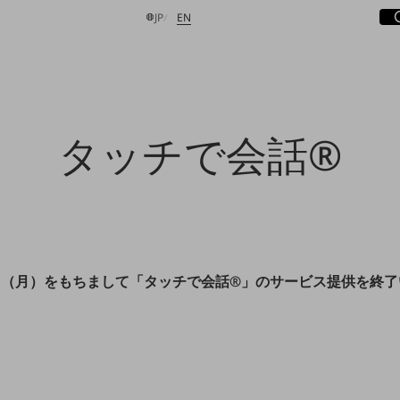
サ
開
日本語
English
JP
EN
検索する
タッチで会話®
28日（月）をもちまして「タッチで会話®」のサービス提供を終