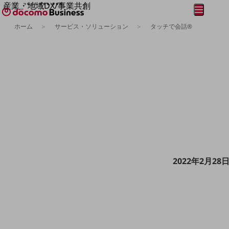
産業・地域DX/事業共創
メニュー
開く
OPEN HUB for Plural Futures
ホーム
サービス・ソリューション
タッチで会話®
自律・分散・協調型社会の実現を目指し、
フリーワードを入力して探す
「社会可能性」を探究・実装する事業共創エコシステムです。
OPEN HUB for Plural Futuresとは
イベント/ウェビナー
記事コンテンツ
プレイヤー(カタリスト/パートナー企業)
事例
Smart World
フリーワードでNTTドコモビジネスの
取り組みを検索
産業・地域DXプラットフォーマーとして
企業と地域が持続成長する社会を目指します
Smart City
Smart Education
Smart Healthcare
2022年2月
Smart Industry
Smart Mobility
Smart Worksite
生成AI(Generative AI)
地域の取り組み
地域社会を支える皆さまと地域課題の解決や