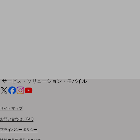
地域経済のさらなる活性化に取り組みます
自治体・地域社会との共創
LGPF(Local Government Platform)
別ウィンドウで開きます
サービス・ソリューション・モバイル
サービス・ソリューションTOP
DXに関する課題を解決する
サービス・ソリューションをご紹介
サイトマップ
カテゴリーで探す
カテゴリーで探すTOP
お問い合わせ／FAQ
ネットワーク・モバイル
プライバシーポリシー