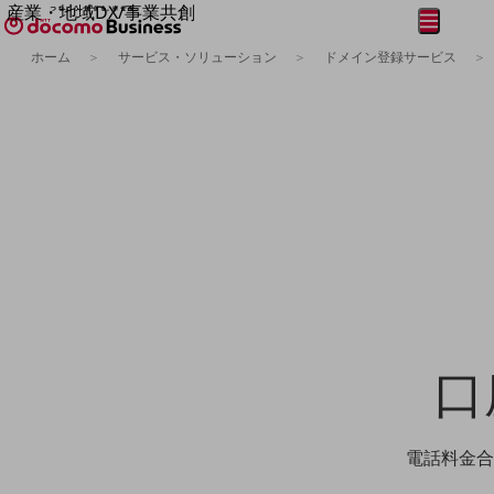
産業・地域DX/事業共創
メニュー
開く
OPEN HUB for Plural Futures
ホーム
サービス・ソリューション
ドメイン登録サービス
自律・分散・協調型社会の実現を目指し、
フリーワードを入力して探す
「社会可能性」を探究・実装する事業共創エコシステムです。
OPEN HUB for Plural Futuresとは
イベント/ウェビナー
記事コンテンツ
プレイヤー(カタリスト/パートナー企業)
事例
Smart World
フリーワードでNTTドコモビジネスの
取り組みを検索
産業・地域DXプラットフォーマーとして
企業と地域が持続成長する社会を目指します
Smart City
Smart Education
Smart Healthcare
Smart Industry
口
Smart Mobility
Smart Worksite
生成AI(Generative AI)
地域の取り組み
電話料金合
地域社会を支える皆さまと地域課題の解決や