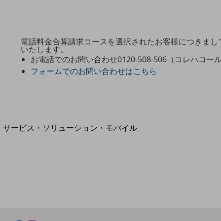
地域経済のさらなる活性化に取り組みます
自治体・地域社会との共創
LGPF(Local Government Platform)
電話料金合算請求コースを選択されたお客様につきまし
いたします。
お電話でのお問い合わせ0120-508-506（コレハコー
フォームでのお問い合わせはこちら
別ウィンドウで開きます
サービス・ソリューション・モバイル
サービス・ソリューションTOP
DXに関する課題を解決する
サービス・ソリューションをご紹介
カテゴリーで探す
カテゴリーで探すTOP
ネットワーク・モバイル