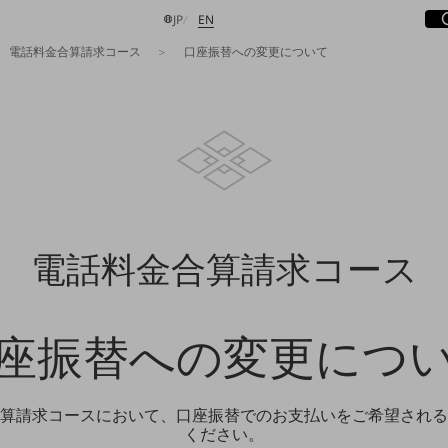
サ
開
日本語
English
JP
EN
電話料金合算請求コース
口座振替への変更について
検索する
電話料金合算請求コース
座振替への変更につ
算請求コースにおいて、口座振替でのお支払いをご希望される
ください。